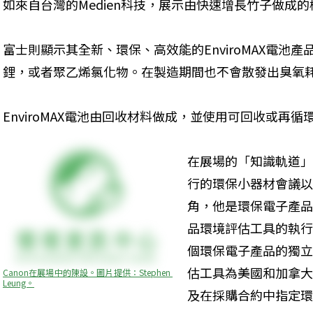
如來自台灣的Medien科技，展示由快速增長竹子做成的
富士則顯示其全新、環保、高效能的EnviroMAX電池
鋰，或者聚乙烯氯化物。在製造期間也不會散發出臭氧耗
EnviroMAX電池由回收材料做成，並使用可回收或再
在展場的「知識軌道」(Kn
行的環保小器材會議以歐默喬
角，他是環保電子產品
品環境評估工具的執行
個環保電子產品的獨立
估工具為美國和加拿大
Canon在展場中的陳設。圖片提供：Stephen 
Leung。
及在採購合約中指定環