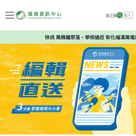
電子報
登入
快訊
風機離聚落、學校過近 彰化福漢風電