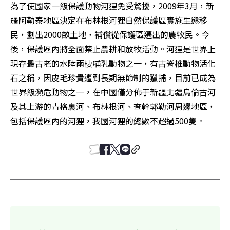
為了使國家一級保護動物河狸免受驚擾，2009年3月，新
疆阿勒泰地區決定在布林根河狸自然保護區實施生態移
民，劃出2000畝土地，補償從保護區遷出的農牧民。今
後，保護區內將全面禁止農耕和放牧活動。河狸是世界上
現存最古老的水陸兩棲哺乳動物之一，有古脊椎動物活化
石之稱，因皮毛珍貴遭到長期無節制的獵捕，目前已成為
世界級瀕危動物之一，在中國僅分佈于新疆北疆烏倫古河
及其上游的青格裏河、布林根河、查幹郭勒河周邊地區，
包括保護區內的河狸，我國河狸的總數不超過500隻。