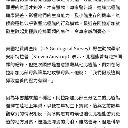
那裡的氣溫才夠冷，才有獵物。專家警告說，這讓北極熊
健康變差，影響他們的生育能力，及小熊生存的機率。氣
候變遷也似乎影響北極熊的行為模式。最近在阿拉斯加就
發生數起北極熊吃掉同類的事件，令專家感到憂心。
美國地質調查所（US Geological Survey）野生動物學家
安斯特拉普（Steven Amstrup）表示，北極熊曾有吃掉同
類的紀錄，但這次顯然是蓄意獵殺其他北極熊，例如在阿
拉斯加北部母熊築巢地攻擊母熊。他說：「我們假設這與
攝取營養的壓力有關。」 
因為冰雪越來越不穩定，阿拉斯加北部三分之二的北極熊
選擇在陸地上築巢，以便在年初生下寶寶，這與之前數年
觀察到的情況相反。海冰銷融有時候也迫使北極熊游到更
遠的地方覓食，遭遇更洶湧的海浪，雖然善泳，但是科學