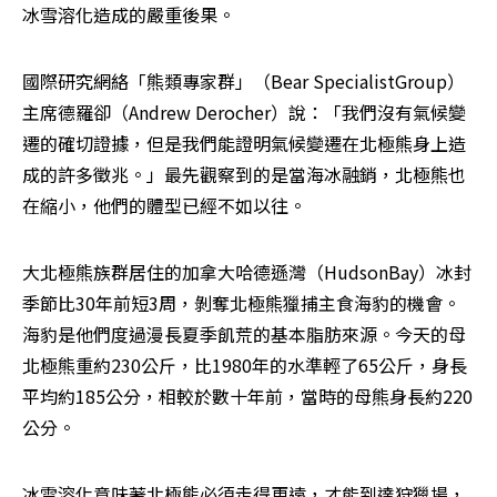
冰雪溶化造成的嚴重後果。
國際研究網絡「熊類專家群」（Bear SpecialistGroup）
主席德羅卻（Andrew Derocher）說：「我們沒有氣候變
遷的確切證據，但是我們能證明氣候變遷在北極熊身上造
成的許多徵兆。」最先觀察到的是當海冰融銷，北極熊也
在縮小，他們的體型已經不如以往。
大北極熊族群居住的加拿大哈德遜灣（HudsonBay）冰封
季節比30年前短3周，剝奪北極熊獵捕主食海豹的機會。
海豹是他們度過漫長夏季飢荒的基本脂肪來源。今天的母
北極熊重約230公斤，比1980年的水準輕了65公斤，身長
平均約185公分，相較於數十年前，當時的母熊身長約220
公分。
冰雪溶化意味著北極熊必須走得更遠，才能到達狩獵場，