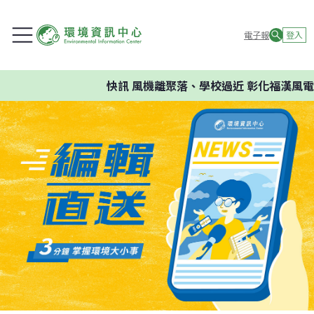
電子報
登入
快訊
風機離聚落、學校過近 彰化福漢風電