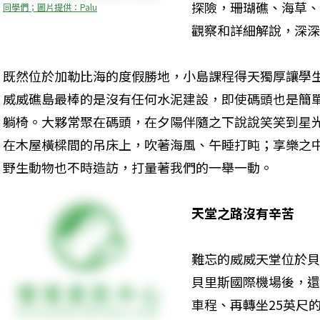
探險，珊瑚礁、海草、
同學們；圖片提供：Palu
觀察和詳細解說，深深
既然位於加勒比海的度假勝地，小島課程得天獨厚讓學
威威礁島最棒的是沒有任何水泥建設，即使碼頭也是簡
躺椅。大夥常聚在碼頭，在夕陽伴隨之下說說笑笑到星
在木屋橫樑間的吊床上，吹著海風、午睡打盹；享樂之
野生動物也不時造訪，打量著我們的一舉一動。
天堂之路沒有辛苦
難忘的威威天堂位於貝
貝里斯國際機場後，還
車程、再轉坐25英尺