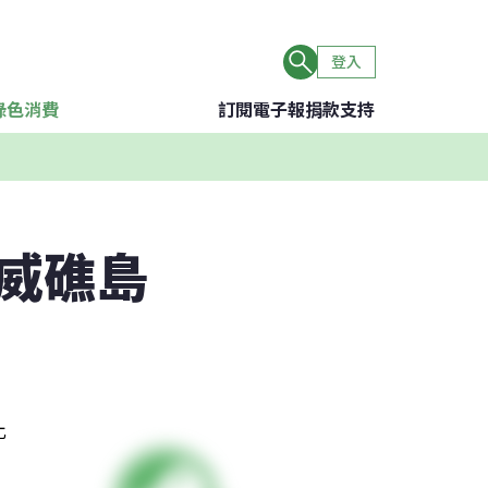
登入
綠色消費
訂閱電子報
捐款支持
威礁島
比