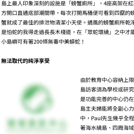
島上最人印象深刻的設施是「螃蟹廁所」，4座高架在
方開口直通底部潮間帶，每次打開馬桶便可看到四竄的
蟹就成了最佳的排泄物清潔小天使。通風的螃蟹廁所乾
是怕蛇的我得走過長長木棧道，在「眾蛇環繞」之中才
小島嶼可有著200條無毒中美蟒蛇！
無法取代的純淨享受
由於教育中心容納上限
島訪客須為學校或研究
是功能完善的中心仍在
島主夫婦能將全副心力
中，Paul先生幾乎
著海水繞島、四周海域