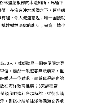
紅樹林盤結根部的木造廁所，馬桶下
螃蟹，在沒有沖水設備之下，這些螃
淨有趣，令人流連忘返；唯一困擾就
能抵達樹林深處的廁所；畢竟，這小
為30人，威威礁島一開始便限定登
單位，雖然一般遊客無法前來，但
旺季時一位難求，而營運得餘也讓
放在海洋教育推廣；3天課程當
全程帶領我們進行各項解說，從徒步踏
浮，到搭小船前往淺海深海交界處