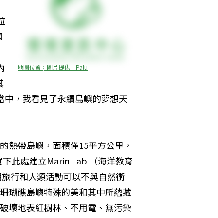
位
國
內
地圖位置；圖片提供：Palu
其
3天當中，我看見了永續島嶼的夢想天
的熱帶島嶼，面積僅15平方公里，
買下此處建立Marin Lab （海洋教育
明旅行和人類活動可以不與自然衝
珊瑚礁島嶼特殊的美和其中所蘊藏
破壞地表紅樹林、不用電、無污染