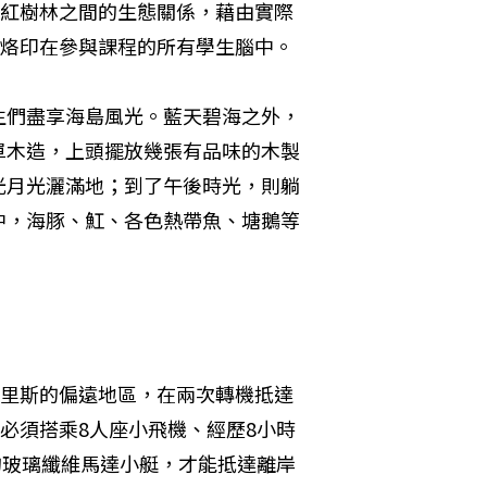
紅樹林之間的生態關係，藉由實際
烙印在參與課程的所有學生腦中。
生們盡享海島風光。藍天碧海之外，
單木造，上頭擺放幾張有品味的木製
光月光灑滿地；到了午後時光，則躺
中，海豚、魟、各色熱帶魚、塘鵝等
里斯的偏遠地區，在兩次轉機抵達
必須搭乘8人座小飛機、經歷8小時
的玻璃纖維馬達小艇，才能抵達離岸