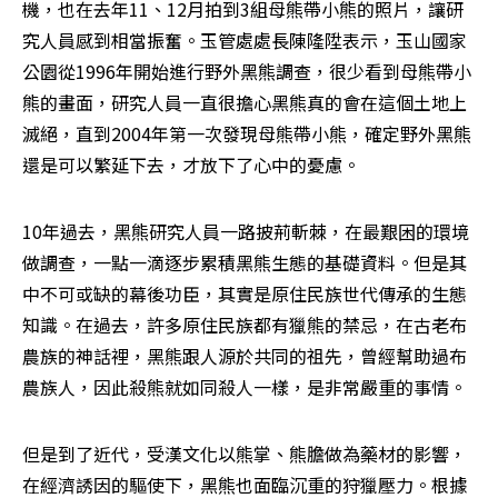
機，也在去年11、12月拍到3組母熊帶小熊的照片，讓研
究人員感到相當振奮。玉管處處長陳隆陞表示，玉山國家
公園從1996年開始進行野外黑熊調查，很少看到母熊帶小
熊的畫面，研究人員一直很擔心黑熊真的會在這個土地上
滅絕，直到2004年第一次發現母熊帶小熊，確定野外黑熊
還是可以繁延下去，才放下了心中的憂慮。
10年過去，黑熊研究人員一路披荊斬棘，在最艱困的環境
做調查，一點一滴逐步累積黑熊生態的基礎資料。但是其
中不可或缺的幕後功臣，其實是原住民族世代傳承的生態
知識。在過去，許多原住民族都有獵熊的禁忌，在古老布
農族的神話裡，黑熊跟人源於共同的祖先，曾經幫助過布
農族人，因此殺熊就如同殺人一樣，是非常嚴重的事情。
但是到了近代，受漢文化以熊掌、熊膽做為藥材的影響，
在經濟誘因的驅使下，黑熊也面臨沉重的狩獵壓力。根據