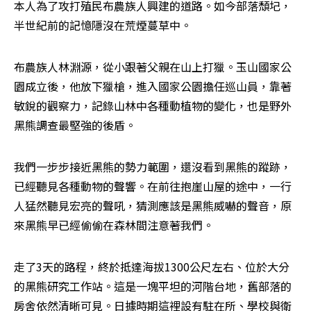
本人為了攻打殖民布農族人興建的道路。如今部落頹圮，
半世紀前的記憶隱沒在荒煙蔓草中。
布農族人林淵源，從小跟著父親在山上打獵。玉山國家公
園成立後，他放下獵槍，進入國家公園擔任巡山員，靠著
敏銳的觀察力，記錄山林中各種動植物的變化，也是野外
黑熊調查最堅強的後盾。
我們一步步接近黑熊的勢力範圍，還沒看到黑熊的蹤跡，
已經聽見各種動物的聲響。在前往抱崖山屋的途中，一行
人猛然聽見宏亮的聲吼，猜測應該是黑熊威嚇的聲音，原
來黑熊早已經偷偷在森林間注意著我們。
走了3天的路程，終於抵達海拔1300公尺左右、位於大分
的黑熊研究工作站。這是一塊平坦的河階台地，舊部落的
房舍依然清晰可見。日據時期這裡設有駐在所、學校與衛