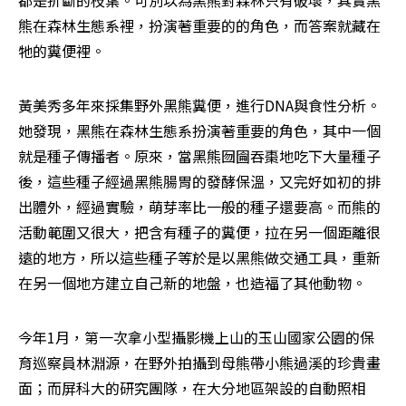
都是折斷的枝葉。可別以為黑熊對森林只有破壞，其實黑
熊在森林生態系裡，扮演著重要的的角色，而答案就藏在
牠的糞便裡。
黃美秀多年來採集野外黑熊糞便，進行DNA與食性分析。
她發現，黑熊在森林生態系扮演著重要的角色，其中一個
就是種子傳播者。原來，當黑熊囫圇吞棗地吃下大量種子
後，這些種子經過黑熊腸胃的發酵保溫，又完好如初的排
出體外，經過實驗，萌芽率比一般的種子還要高。而熊的
活動範圍又很大，把含有種子的糞便，拉在另一個距離很
遠的地方，所以這些種子等於是以黑熊做交通工具，重新
在另一個地方建立自己新的地盤，也造福了其他動物。
今年1月，第一次拿小型攝影機上山的玉山國家公園的保
育巡察員林淵源，在野外拍攝到母熊帶小熊過溪的珍貴畫
面；而屏科大的研究團隊，在大分地區架設的自動照相