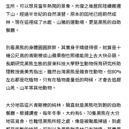
生所，可以想見當年熱鬧的景象。光復之後居民陸續搬遷
下山，經過半世紀的自然演替，原本的田地已經蔚然成
林。現在這裡成了水鹿、山豬的運動場，更是黑熊的自助
餐廳。
別看黑熊的身體圓圓胖胖，其實身手矯健得很，就算是十
幾公尺高的青剛櫟或山蘋果樹也照樣能爬上去大快朵頤。
長期研究黑熊生態的屏東科技大學野生動物保育研究所助
理教授黃美秀指出，雖然台灣黑熊是雜食性動物，但80%
左右都是吃植物，只有在植物產量低的時候，才會去追趕
山羌、山羊等其他動物。
大分地區這片青剛櫟的純林，簡直就是黑熊吃到飽的自助
餐廳。根據調查，每年冬季，大約有6、70隻黑熊在大分
地區覓食，也難怪黑熊所經之處，像是被颱風掃過，到處