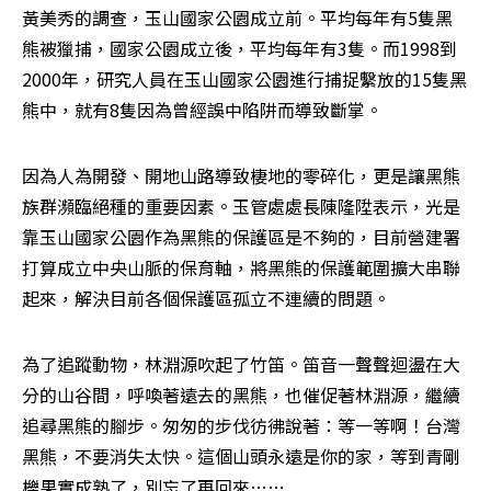
黃美秀的調查，玉山國家公園成立前。平均每年有5隻黑
熊被獵捕，國家公園成立後，平均每年有3隻。而1998到
2000年，研究人員在玉山國家公園進行捕捉繫放的15隻黑
熊中，就有8隻因為曾經誤中陷阱而導致斷掌。
因為人為開發、開地山路導致棲地的零碎化，更是讓黑熊
族群瀕臨絕種的重要因素。玉管處處長陳隆陞表示，光是
靠玉山國家公園作為黑熊的保護區是不夠的，目前營建署
打算成立中央山脈的保育軸，將黑熊的保護範圍擴大串聯
起來，解決目前各個保護區孤立不連續的問題。
為了追蹤動物，林淵源吹起了竹笛。笛音一聲聲迴盪在大
分的山谷間，呼喚著遠去的黑熊，也催促著林淵源，繼續
追尋黑熊的腳步。匆匆的步伐彷彿說著：等一等啊！台灣
黑熊，不要消失太快。這個山頭永遠是你的家，等到青剛
櫟果實成熟了，別忘了再回來……