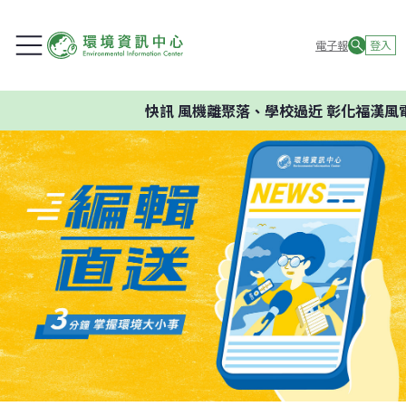
電子報
登入
快訊
風機離聚落、學校過近 彰化福漢風電