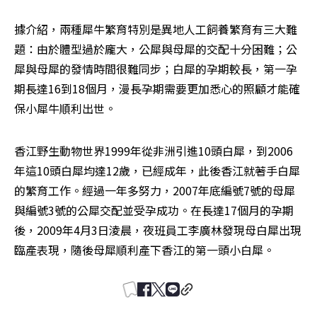
據介紹，兩種犀牛繁育特別是異地人工飼養繁育有三大難
題：由於體型過於龐大，公犀與母犀的交配十分困難；公
犀與母犀的發情時間很難同步；白犀的孕期較長，第一孕
期長達16到18個月，漫長孕期需要更加悉心的照顧才能確
保小犀牛順利出世。
香江野生動物世界1999年從非洲引進10頭白犀，到2006
年這10頭白犀均達12歲，已經成年，此後香江就著手白犀
的繁育工作。經過一年多努力，2007年底編號7號的母犀
與編號3號的公犀交配並受孕成功。在長達17個月的孕期
後，2009年4月3日淩晨，夜班員工李廣林發現母白犀出現
臨產表現，隨後母犀順利產下香江的第一頭小白犀。