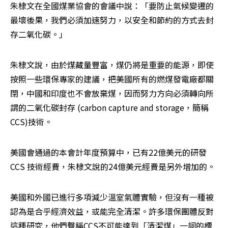
朱棣文在全國煤業協會的會議中說：「要防止氣候變遷的
最壞後果，我們必須加速努力，以安全和節約的方式去封
存二氧化碳。」
朱棣文說，由於煤藏量豐富，煤仍將是重要的能源，即使
按照一些環保專家的建議，把美國所有的燃煤發電廠都關
閉，中國和印度也不會放棄煤，因而努力方向必須轉向所
謂的二氧化碳封存 (carbon capture and storage，簡稱
CCS)技術。
美國會通過的本會計年度預算中，已有22億美元的研發
CCS 技術經費，朱棣文說的24億美元經費是另外增加的。
美國和外國已進行多項減少溫室氣體實驗，但沒有一種被
認為是合乎經濟效益，或能完全清潔。許多環保團體反對
這種研究，他們聲稱CCS不可能達到「清潔煤」一詞的標