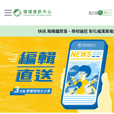
電子報
登入
快訊
風機離聚落、學校過近 彰化福漢風電