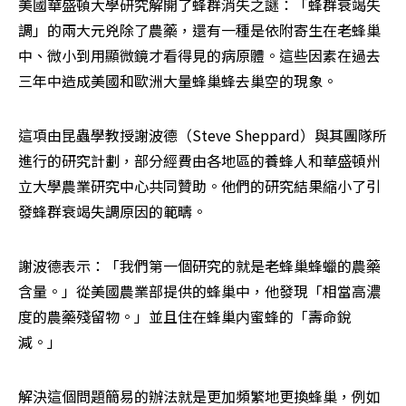
美國華盛頓大學研究解開了蜂群消失之謎：「蜂群衰竭失
調」的兩大元兇除了農藥，還有一種是依附寄生在老蜂巢
中、微小到用顯微鏡才看得見的病原體。這些因素在過去
三年中造成美國和歐洲大量蜂巢蜂去巢空的現象。
這項由昆蟲學教授謝波德（Steve Sheppard）與其團隊所
進行的研究計劃，部分經費由各地區的養蜂人和華盛頓州
立大學農業研究中心共同贊助。他們的研究結果縮小了引
發蜂群衰竭失調原因的範疇。
謝波德表示：「我們第一個研究的就是老蜂巢蜂蠟的農藥
含量。」從美國農業部提供的蜂巢中，他發現「相當高濃
度的農藥殘留物。」並且住在蜂巢内蜜蜂的「壽命銳
減。」
解決這個問題簡易的辦法就是更加頻繁地更換蜂巢，例如