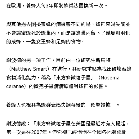
在歐洲，養蜂人每3年即將蜂巢汰舊換新一次。
與其他過去困擾蜜蜂的病蟲害不同的是，蜂群衰竭失調並
不會讓蜜蜂死於蜂巢内，而是讓蜂巢内留下了幾隻剛羽化
的成蜂、一隻女王蜂和足夠的食物。
謝波德的另一項工作，目前由一位研究生斯馬特
（Matthew Smart）在進行，其研究重點為找出破壞蜜蜂
食物消化能力，稱為「東方蜂微粒子蟲」（Nosema 
ceranae）的微孢子蟲病病原體對蜂群的影響。
養蜂人也視其為蜂群衰竭失調幕後的「確鑿證據」。
謝波德說：「東方蜂微粒子蟲在美國是最近才有人提起，
第一次是在2007年。但它卻已經悄悄在全國各地蔓延開