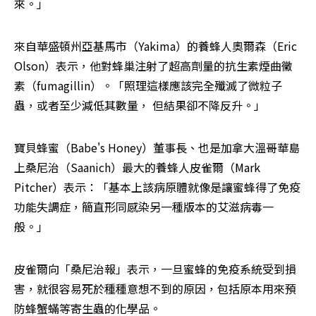
來。」
來自華盛頓州亞基馬市（Yakima）的養蜂人奧爾森（Eric 
Olson）表示，他對蜂巢注射了超高劑量的抗生素煙曲黴
素（fumagillin）。「照理這樣應該完全殲滅了微粒子
蟲，或者至少減低其數量， 但結果卻不降反升。」
寶貝蜂蜜（Babe's Honey）董事長、也是加拿大溫哥華島
上桑尼治（Saanich）最大的養蜂人皮雀爾（Mark 
Pitcher）表示：「基本上該病原體就像是讓蜜蜂得了免疫
功能失調症，簡直形同感染另一種版本的艾滋病毒一
般。」
皮雀爾向「桑尼治報」表示，一旦蜜蜂的免疫系統受到損
害，就很容易死於種種意想不到的原因，包括原本用來預
防蜂蟹蟎等寄生蟲的化學品。