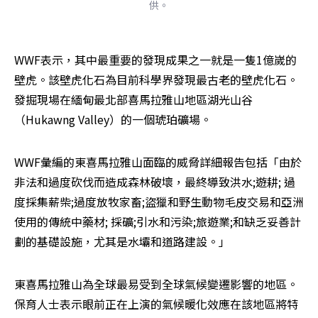
供。
WWF表示，其中最重要的發現成果之一就是一隻1億嵗的
壁虎。該壁虎化石為目前科學界發現最古老的壁虎化石。
發掘現場在緬甸最北部喜馬拉雅山地區湖光山谷
（Hukawng Valley）的一個琥珀礦場。
WWF彙編的東喜馬拉雅山面臨的威脅詳細報告包括「由於
非法和過度砍伐而造成森林破壞，最終導致洪水;遊耕; 過
度採集薪柴;過度放牧家畜;盜獵和野生動物毛皮交易和亞洲
使用的傳統中藥材; 採礦;引水和污染;旅遊業;和缺乏妥善計
劃的基礎設施，尤其是水壩和道路建設。」
東喜馬拉雅山為全球最易受到全球氣候變遷影響的地區。
保育人士表示眼前正在上演的氣候暖化效應在該地區將特