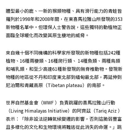
體型最小的鹿、一新的猴類物種、具有滑行能力的青蛙皆
羅列於1998年和2008年間，在東喜馬拉雅山所發現的353
新物種名單中。但環保人士警告說，這些獨特的動植物正
面臨全球暖化而改變其原生棲地的威脅。
來自幾十個不同機構的科學家所發現的新物種包括242種
植物、16種兩棲類、16種爬行類、 14種魚類、兩種鳥類
和哺乳類，和至少高達61種新發現的無脊椎動物。發現新
物種的地區從不丹和印度東北部到緬甸最北部，再延伸到
尼泊爾和青藏高原（Tibetan plateau）的南部。
世界自然基金會（WWF ）負責跳躍的喜馬拉雅山行動
（Living Himalayas Initiative）的阿齊茲（Tariq Aziz ）
表示：「除非設法逆轉氣候變遷的影響，否則這脆弱豐富
且多樣化的文化和生物環境將難逃從此消失的命運。」跳