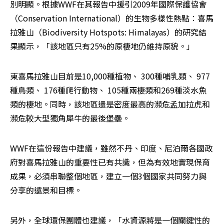
別明顯。根據WWF在其報告中援引2009年國際保護協會
（Conservation International）的生物多樣性熱點：喜馬
拉雅山（Biodiversity Hotspots: Himalayas）的研究結
果顯示，「該地區只有25%的原棲地仍維持原貌。」
東喜馬拉雅山目前是10,000種植物、 300種哺乳類、 977
種鳥類、 176種爬行動物、 105種兩棲類和269種淡水魚
類的棲地。同時，該地區還是密度最高的瀕危孟加拉虎和
瀕危較大型獨角犀牛的最後堡壘。
WWF在這份報告中建議，雖然不丹、印度、尼泊爾各國政
府對喜馬拉雅山的重要性已有共識，但為有效地實現保育
成果，必須串聯整個地區，建立一個3個國家共同努力與
分享的遠景和目標。
另外，全球環保團體也建議，「水資源將是一個關鍵性的