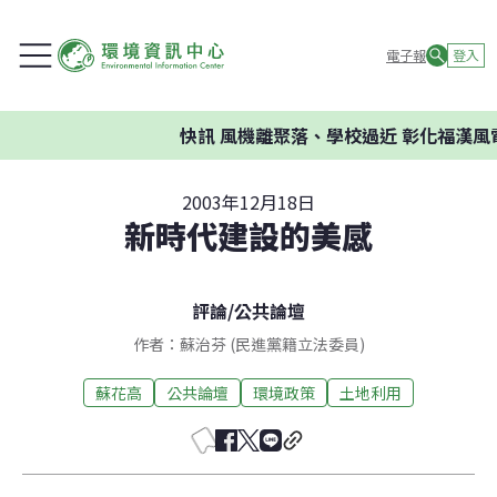
電子報
登入
快訊
風機離聚落、學校過近 彰化福漢風
2003年12月18日
新時代建設的美感
評論
/
公共論壇
作者：蘇治芬 (民進黨籍立法委員)
蘇花高
公共論壇
環境政策
土地利用