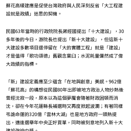
蘇花高緩建應是促使台灣政府與人民深刻反省「大工程建
設就是政績」迷思的契機。
民國63年當時的行政院院長蔣經國提出「十大建設」，30
多年後的今日，游院長也提出「新十大建設」，但這新十
大建設多數項目還停留在「大的實體工程」就是「建設」
才是值得「歌功頌德」舊觀念窠臼；水泥耗量儼然成了偉
大政績的指標。
「新」建設定義應至少蘊含「在地與創意」美感。962億
「蘇花高」的構想從民國80年出即被地方政治人物炒熱後
曾經沈寂一段，原本以為這個夢魘會隨著財政困頓而消
沈，卻在今年花蓮縣長補選時又再度掀起波瀾；有著同樣
弔詭命運的320億「雲林大湖」也是地方政府一頭熱提
出，適逢選舉年中央正好買單，同時被刻意地列入新十大
建設強迫中獎。