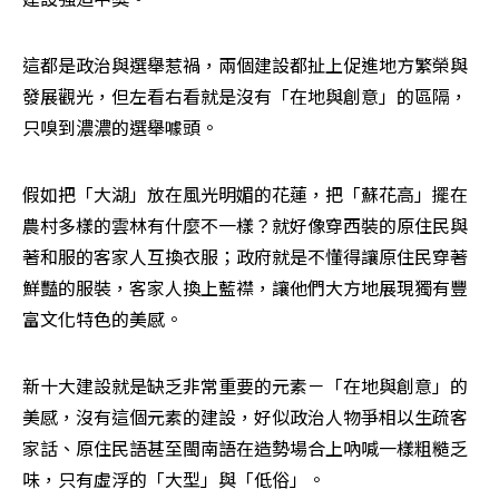
這都是政治與選舉惹禍，兩個建設都扯上促進地方繁榮與
發展觀光，但左看右看就是沒有「在地與創意」的區隔，
只嗅到濃濃的選舉噱頭。
假如把「大湖」放在風光明媚的花蓮，把「蘇花高」擺在
農村多樣的雲林有什麼不一樣？就好像穿西裝的原住民與
著和服的客家人互換衣服；政府就是不懂得讓原住民穿著
鮮豔的服裝，客家人換上藍襟，讓他們大方地展現獨有豐
富文化特色的美感。
新十大建設就是缺乏非常重要的元素－「在地與創意」的
美感，沒有這個元素的建設，好似政治人物爭相以生疏客
家話、原住民語甚至閩南語在造勢場合上吶喊一樣粗糙乏
味，只有虛浮的「大型」與「低俗」。