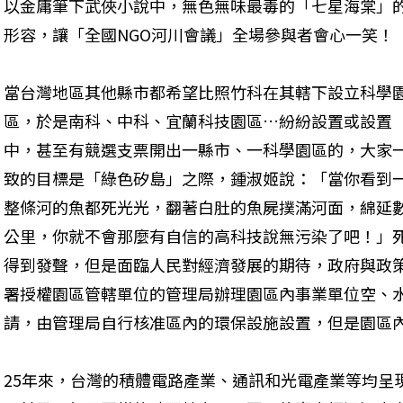
以金庸筆下武俠小說中，無色無味最毒的「七星海棠」
形容，讓「全國NGO河川會議」全場參與者會心一笑！
當台灣地區其他縣市都希望比照竹科在其轄下設立科學
區，於是南科、中科、宜蘭科技園區…紛紛設置或設置
中，甚至有競選支票開出一縣市、一科學園區的，大家
致的目標是「綠色矽島」之際，鍾淑姬說：「當你看到
整條河的魚都死光光，翻著白肚的魚屍撲滿河面，綿延
公里，你就不會那麼有自信的高科技說無污染了吧！」
得到發聲，但是面臨人民對經濟發展的期待，政府與政
署授權園區管轄單位的管理局辦理園區內事業單位空、
請，由管理局自行核准區內的環保設施設置，但是園區
25年來，台灣的積體電路產業、通訊和光電產業等均呈