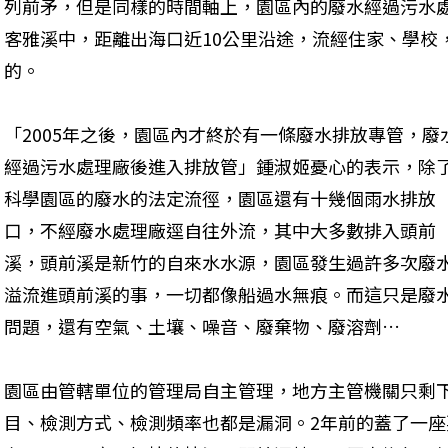
列前矛，但是同樣的時間軸上，園區內的廢水經過污水
客雅溪中，距離出海口近10公里沿途，流經住家、學校
的。
「2005年之後，園區內才終於有一條廢水排放專管，廢
經過污水處理廠後進入排放管」鍾淑姬憂心的表示，除
科學園區的廢水的法定流徑，園區還有十幾個雨水排放
口，不經廢水處理廠逕自往外流，其中大多數排入頭前
溪，頭前溪是新竹的自來水水源，園區發生過許多次廢
溢流進頭前溪的事，一切都像船過水無痕。而這只是廢
問題，還有空氣、土壤、噪音、廢棄物、廢溶劑…
園區由管轄單位的管理局自主管理，地方主管機關只剩
目、檢測方式、檢測頻率也都是漏洞。2年前的蓋了一