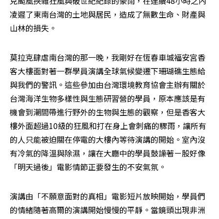
克颱風挾雜狂風與破世紀紀錄的豪雨，在連續48小時之內
凌遲了東南台灣的土地與居民，造成了無數生命、財產與
山林的損失。
莫拉克肆虐南台灣的那一晚，我剛好在恆春車城福安宮香
客大樓面對著一群學員演講全球氣候變遷下珊瑚礁生態給
與我們的警訊。這些參加由台灣環境教育協會主辦有關於
台灣海洋生物多樣性與生態研習營的學員，原本應該是有
機會到潮間帶進行野外的生物與生態的觀察，但是香客大
樓外面超過10級的狂風和打在身上會刺痛的驟雨，讓所有
的人只能被迫關在停電的大樓內等待演講的開始。室內沒
有冷氣的降溫與除濕，讓在大廳中的學員鼓譟著ㄧ股好像
「明天過後」電影情節正要發生的不安氣氛。
演講由「不願意面對的真相」電影短片放映開始，學員們
的情緒隨著高爾的演講開始慢慢的平靜。當鏡頭出現非洲