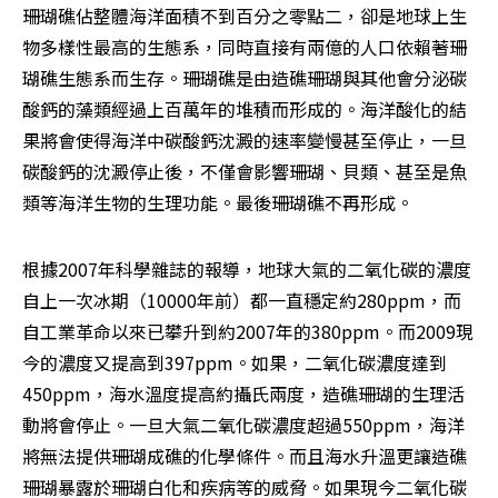
珊瑚礁佔整體海洋面積不到百分之零點二，卻是地球上生
物多樣性最高的生態系，同時直接有兩億的人口依賴著珊
瑚礁生態系而生存。珊瑚礁是由造礁珊瑚與其他會分泌碳
酸鈣的藻類經過上百萬年的堆積而形成的。海洋酸化的結
果將會使得海洋中碳酸鈣沈澱的速率變慢甚至停止，一旦
碳酸鈣的沈澱停止後，不僅會影響珊瑚、貝類、甚至是魚
類等海洋生物的生理功能。最後珊瑚礁不再形成。
根據2007年科學雜誌的報導，地球大氣的二氧化碳的濃度
自上一次冰期（10000年前）都一直穩定約280ppm，而
自工業革命以來已攀升到約2007年的380ppm。而2009現
今的濃度又提高到397ppm。如果，二氧化碳濃度達到
450ppm，海水溫度提高約攝氏兩度，造礁珊瑚的生理活
動將會停止。一旦大氣二氧化碳濃度超過550ppm，海洋
將無法提供珊瑚成礁的化學條件。而且海水升溫更讓造礁
珊瑚暴露於珊瑚白化和疾病等的威脅。如果現今二氧化碳