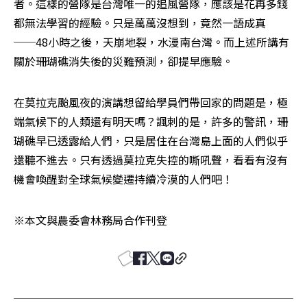
者。這樣的營隊是台灣唯一的追風營隊，應該是花再多錢
都無法學習的經驗。只是萬萬沒想到，竟然一語成真
──48小時之後，天崩地裂，水漫南台灣。而上述所講有
關於珊瑚礁消失後的災難預測，卻提早應驗。
在莫拉克颱風夜的演講想留給學員們帶回家的問題是，極
端氣候下的人類還有明天嗎？諷刺的是，許多的警訊，珊
瑚礁早已透露給人們，只是居住在台灣島上面的人們似乎
還聽不進去。只有透過莫拉克失控的嘶吼聲，看看有沒有
機會喚醒對全球氣候變遷持續冷漠的人們吧！
※本文與農委會林務局合作刊登