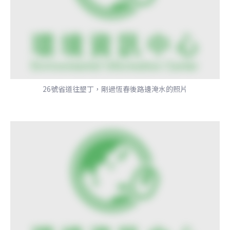
26號省道往墾丁，剛過恆春後路邊淹水的照片