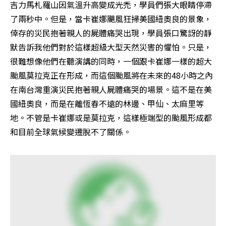
吉力馬札羅山因氣溫升高變成光禿，學員們張大眼睛停滯
了兩秒中。但是，當卡崔娜颶風狂掃美國紐奧良的景象，
倖存的災民抱著親人的屍體痛哭出現，學員張口驚訝的靜
默告訴我他們對於這樣超級大型天然災害的懼怕。只是，
很難想像他們在聽演講的同時，一個跟卡崔娜一樣的超大
颱風莫拉克正在形成，而這個颱風將在未來的48小時之內
在南台灣重演災民抱著親人屍體痛哭的場景。這不是在美
國紐奧良，而是在離恆春不遠的林邊、甲仙、太麻里等
地。不管是卡崔娜或是莫拉克，這樣極端型的颱風形成都
和目前全球氣候變遷脫不了關係。