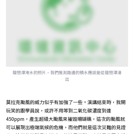
龍巒潭淹水的照片，我們推測路邊的積水應該是從龍巒潭漫
出
莫拉克颱風的威力似乎有加強了一些。演講結束時，我開
玩笑的跟學員說，或許不用等到二氧化碳濃度到達
450ppm，產生超級大颱風來摧毀珊瑚礁，這次的颱風就
可以展現出極端氣候的危機，而他們就是這次災難的見證