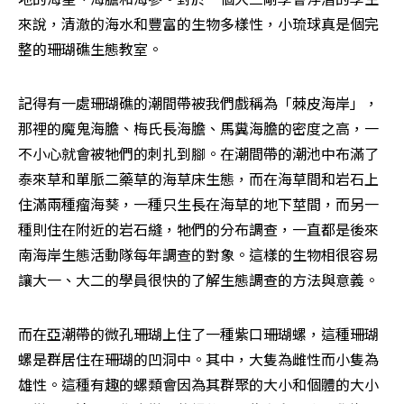
來說，清澈的海水和豐富的生物多樣性，小琉球真是個完
整的珊瑚礁生態教室。
記得有一處珊瑚礁的潮間帶被我們戲稱為「棘皮海岸」，
那裡的魔鬼海膽、梅氏長海膽、馬糞海膽的密度之高，一
不小心就會被牠們的刺扎到腳。在潮間帶的潮池中布滿了
泰來草和單脈二藥草的海草床生態，而在海草間和岩石上
住滿兩種瘤海葵，一種只生長在海草的地下莖間，而另一
種則住在附近的岩石縫，牠們的分布調查，一直都是後來
南海岸生態活動隊每年調查的對象。這樣的生物相很容易
讓大一、大二的學員很快的了解生態調查的方法與意義。
而在亞潮帶的微孔珊瑚上住了一種紫口珊瑚螺，這種珊瑚
螺是群居住在珊瑚的凹洞中。其中，大隻為雌性而小隻為
雄性。這種有趣的螺類會因為其群聚的大小和個體的大小