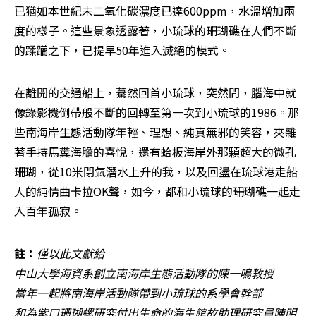
已猶如本世紀末二氧化碳濃度已達600ppm，水溫增加兩
度的樣子。這些景象透露著，小琉球的珊瑚礁在人們不斷
的蹂躪之下，已提早50年進入滅絕的模式。
在離開的交通船上，驀然回首小琉球，突然間，腦海中就
像錄影機倒帶般不斷的回轉至第一次到小琉球的1986。那
些南海岸生態活動隊年輕、理想、純真無邪的笑容，夾雜
著手持馬糞海膽的喜悅，還有蛤板海岸外那顆超大的微孔
珊瑚，從10米閉氣潛水上升的我，以及回盪在琉球港走船
人的純情曲卡拉OK聲，如今，都和小琉球的珊瑚礁一起走
入百年孤寂。
註：
僅以此文獻給

中山大學海資系創立南海岸生態活動隊的陳一鳴教授

當年一起將南海岸活動隊帶到小琉球的系學會幹部

和為紫口珊瑚螺研究付出生命的海生館故助理研究員陳明