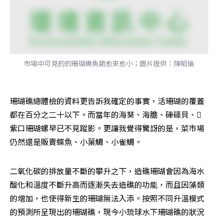
市場中可見的的珊瑚礁魚類愈來愈小；圖片提供：陳昭倫
珊瑚礁總體檢的資料更告訴我確定的事實，活珊瑚的覆蓋
都在百分之二十以下。而當年的海葵、海膽、硨磲貝、
紫口珊瑚螺早已不見蹤影。更讓我覺得驚訝的是，菜市場
仍然還是販賣蝶魚、小葉鯛、小雀鯛。
二氧化碳的排放量不斷的攀升之下，造礁珊瑚會因為海水
酸化和溫度不斷升高而逐漸失去造礁的功能，而且因藻類
的增加，也使得新生的珊瑚無法入添。按照不同升溫模式
的預測所呈現出的珊瑚礁，現今小琉球水下珊瑚礁的狀況