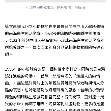
小琉球珊瑚礁現況。圖片提供：陳昭倫
這次再讓我回到小琉球的理由是來參加由中山大學所舉辦
的南海岸生態活動隊，4天3夜的潮間帶珊瑚礁生態調查。
身為23年前與中山大學海資系小琉球南海岸生態活動隊的
創始幹部之一，這次回來的身分已是刺絲動物組的指導老
師。
1986年的小琉球真的是一個純樸小漁村島，同時也是台灣
遠洋漁船的母港，一首陳一郎所吟唱的「走船人的純情
曲」，描述遠洋漁船上的年輕船員離開琉球港時與情人分
離的哀愁，也吟唱著對故鄉珊瑚礁的思念。當年的小琉球
周邊的珊瑚礁生態發育相當完整，從潮間帶一直到達十幾
米的水深，佈滿了珊瑚、海葵等刺絲胞動物，更多的是滿
地的海星、海膽和海參。對於一個大三剛學會浮潛的學生