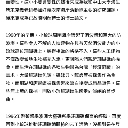
而變性。這小小隻會變性的螺後來成為我和中山大學海生
所宋克義老師參加好幾次南海岸活動隊主要的研究課題，
後來更成為已故陳明輝博士的博士論文。
1990年的早期，小琉球周圍海岸築起了消波塊和巨大的防
波堤。這些令人不解的人造建物在具有天然消波能力的小
琉球高位珊瑚礁上，顯得相當的格格不入。這些人工建物
不僅改變當地生物補充入添，更阻隔人們親近珊瑚礁的機
會。而生活在珊瑚礁的各種生物因為台灣「經濟奇蹟」的
需求，大量珊瑚礁魚類、硨磲貝、龍蝦等被採集作為食
物，而珊瑚和唐冠螺被採集起來漂白後變成飾品販售。這
些無止境的採捕，開啟小琉珊瑚礁生態走向滅絕的首步
曲。
1996年帶著留學澳洲大堡礁所學珊瑚礁保育的經驗，再度
回到小琉球推動珊瑚礁總體檢的志工活動。沒想到是在登