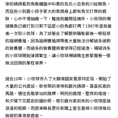
岸的碼頭看到魚販鐵盤中叫賣的克氏小丑魚和川紋蝶魚。
而這些小到跟小孩手掌大的魚類身上都有魚叉打穿的痕
跡。心中不僅抽痛一下，難道我離開這幾年，小琉球的珊
瑚礁魚已被打到只剩下這麼小的魚都打嗎？1997年是我最
後一次到小琉球，為了試著去了解壓倒駱駝最後一根稻草
的箱網養殖，因為箱網養殖將帶進大量無法分解過多過剩
的營養鹽，而過多的營養鹽將會使得已經過漁、珊瑚消失
的小琉球開始藻類繁生，讓小琉球珊瑚礁生態緊握著一張
無法回頭的單程車票。
過去10年，小琉球併入了大鵬灣國家風景特定區，開始了
大量的公共建設，新修築的港埠和觀光碼頭，筆直拓寬的
馬路，通往各風景站的路標，明亮的路燈，整齊的棧道，
和夕陽下花瓶岩的婚紗照，吸引觀光客前來的小琉球度過
浪漫的假期。而屏東縣長更在新聞上誓言要將小琉球推向
無碳的單車旅遊島。