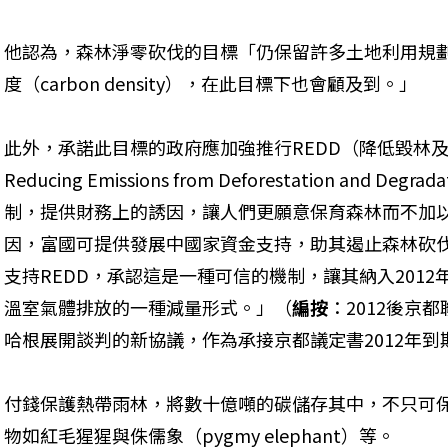
他認為，森林淨零砍伐的目標「仍保留許多土地利用規
度（carbon density），在此目標下也會顧及到。」
此外，承諾此目標的政府應加強推行REDD（降低毀林
Reducing Emissions from Deforestation and 
制，提供財務上的誘因，讓人們更願意保育森林而不加以
因，富國可提供發展中國家資金支持，助其遏止森林砍
支持REDD，承認這是一種可信的機制，讓其納入201
溫室氣體排放的一種減量形式。」（
編按
：2012後京
哈根展開談判的新協議，作為承接京都議定書2012年
付錢保護熱帶雨林，將數十億噸的碳儲存其中，不只可
物如紅毛猩猩與侏儒象（pygmy elephant）等。