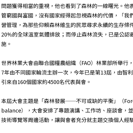
問題獲得相當的重視，他也看到了森林的一線曙光。他
管窮國與富國，沒有國家經得起忽視森林的代價，「我
營管理，為那些仰賴森林維生的民眾尋求永續的生存條
20%的全球溫室氣體排放；而停止森林流失，已是公認
施。
世界林業大會由聯合國糧農組織（FAO）林業部所舉行，
7年由不同國家輪流主辦一次，今年已是第13屆，由智利
引來自160個國家約4500名代表與會。
本屆大會主題是「森林發展──不可或缺的平衡」（Forests in de
balance），大會安排了專題演講、工作坊、座談會
技術導覽等周邊活動，讓與會者充分就主題交換個人經