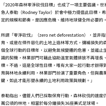
「2020年森林零淨砍伐目標」也成了一項主要倡議。世
急人泰勒（Rodney Taylor）於會中極力提倡此目
定的規模和節奏，是因應危機、維持地球健全所必要的
所謂「零淨砍伐」（zero net deforestation）
育、或是在條件惡化的土地上造林等方式，彌補損失的森
個全球行動的目標年，以避免氣候變遷的危害，並遏止
識的契機，林業部門可藉此協助溫室氣體排放不再增長、並
標。不過，這是全球性目標，唯有大家一起行動才辦得
育與林地永續利用，林業部門扮演了重要角色，但與農
鍵，如此才能形塑永續的土地利用政策與規劃。」
泰勒指出，儘管人們已採取保育行動，森林砍伐的速度仍
萬公頃的林地，相當於每分鐘損失36座美式足球場。