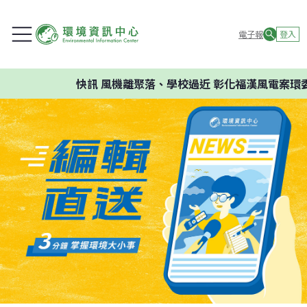
電子報
登入
快訊
風機離聚落、學校過近 彰化福漢風電案環委