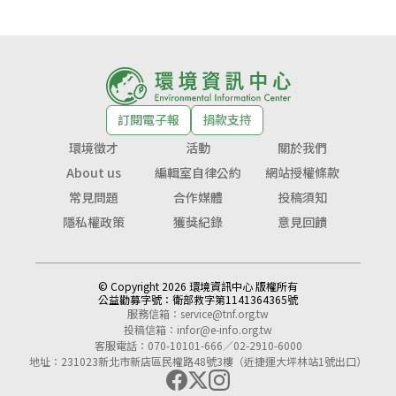
訂閱電子報
捐款支持
環境徵才
活動
關於我們
About us
編輯室自律公約
網站授權條款
常見問題
合作媒體
投稿須知
隱私權政策
獲獎紀錄
意見回饋
© Copyright 2026 環境資訊中心 版權所有
公益勸募字號：
衛部救字第1141364365號
服務信箱：
service@tnf.org.tw
投稿信箱：
infor@e-info.org.tw
客服電話：070-10101-666／02-2910-6000
地址：231023新北市新店區民權路48號3樓（近捷運大坪林站1號出口）