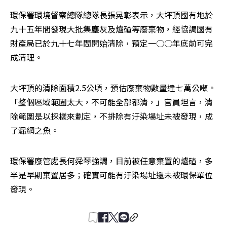
環保署環境督察總隊總隊長張晃彰表示，大坪頂國有地於
九十五年間發現大批集塵灰及爐碴等廢棄物，經協調國有
財產局已於九十七年間開始清除，預定一○○年底前可完
成清理。
大坪頂的清除面積2.5公頃，預估廢棄物數量達七萬公噸。
「整個區域範圍太大，不可能全部都清，」官員坦言，清
除範圍是以採樣來劃定，不排除有汙染場址未被發現，成
了漏網之魚。
環保署廢管處長何舜琴強調，目前被任意棄置的爐碴，多
半是早期棄置居多；確實可能有汙染場址還未被環保單位
發現。