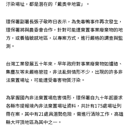
汙染場址，都是潛在的「戴奧辛地雷」。
環保署副署長張子敬昨日表示，為免毒鴨事件再次發生，
環保署將與農委會合作，針對可能遭棄置事業廢棄物的地
方，或養殖敏感地區，以專案方式，進行嚴格的調查與監
測。
台灣工業發展五十年來，早年政府對事業廢棄物如爐碴、
集塵灰等未嚴格管控，非法亂倒情形不少，出現的許多非
法棄置場址，可能遭受毒害物質汙染。
為掌握國內非法棄置場危害情形，環保署自九十年起要求
各縣市提報境內非法棄置場址資料，共計有175處場址列
冊在案，其中有21處具潛勢危險，需進行清除工作，高雄
縣大坪頂地區為其中之一。