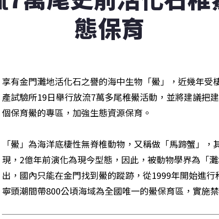
態保育
享有金門灘地活化石之譽的海中生物「鱟」，近幾年受
產試驗所19日舉行放流7萬多尾稚鱟活動，並將建議把
個保育鱟的專區，加強生態資源保育。
「鱟」為海洋底棲性無脊椎動物，又稱做「馬蹄蟹」，
現，2億年前演化為現今型態，因此，被動物學界為「
出，國內只能在金門找到鱟的蹤跡，從1999年開始進
寧頭潮間帶800公頃海域為全國唯一的鱟保育區，實施