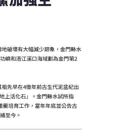
棲地破壞有大幅減少跡象，金門縣水
建功嶼和浯江溪口海域劃為金門第2
其祖先早在4億年前古生代泥盆紀出
灘地上活化石」。金門縣水試所指
行稚鱟培育工作，當年年底並公告古
禁捕至今。