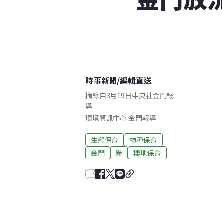
時事新聞
/
編輯直送
摘錄自3月19日中央社金門報
導
環境資訊中心
金門
報導
生態保育
物種保育
金門
鱟
棲地保育