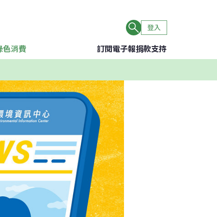
登入
綠色消費
訂閱電子報
捐款支持