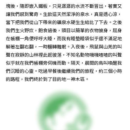
塊後，隨即嵌入鐵板，只見潺潺的水流不斷冒出，著實又
讓我們感到驚奇。生飲這天然潔淨的泉水，真是透心涼，
當下把我們從山下帶來的礦泉水硬生生給比了下去。之後
我們生火野炊，飽食過後，頭目以簡單的衣物披身，屈身
在帳棚一角便呼呼大睡，而我有睡墊睡袋似乎還不滿足地
躺著左翻右翻，一時輾轉難眠。入夜後，飛鼠與山羌的叫
聲在寂靜的山林裡此起彼落，不知名動物嘰嘰喳喳的叫聲
似乎就在我們帳棚旁伺機而動。隔天，晨間的鳥叫喚醒我
們沉睡的心靈。吃過早餐後繼續我們的旅程，約三個小時
的路程，我們終於到了目的地－神木區。