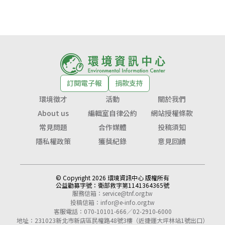
訂閱電子報
捐款支持
環境徵才
活動
關於我們
About us
編輯室自律公約
網站授權條款
常見問題
合作媒體
投稿須知
隱私權政策
獲獎紀錄
意見回饋
© Copyright 2026 環境資訊中心 版權所有
公益勸募字號：
衛部救字第1141364365號
服務信箱：
service@tnf.org.tw
投稿信箱：
infor@e-info.org.tw
客服電話：070-10101-666／02-2910-6000
地址：231023新北市新店區民權路48號3樓（近捷運大坪林站1號出口）