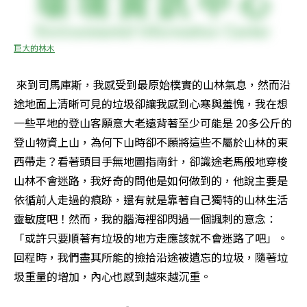
巨大的林木
 來到司馬庫斯，我感受到最原始樸實的山林氣息，然而沿
途地面上清晰可見的垃圾卻讓我感到心寒與羞愧，我在想
一些平地的登山客願意大老遠背著至少可能是 20多公斤的
登山物資上山，為何下山時卻不願將這些不屬於山林的東
西帶走？看著頭目手無地圖指南針，卻識途老馬般地穿梭
山林不會迷路，我好奇的問他是如何做到的，他說主要是
依循前人走過的痕跡，還有就是靠著自己獨特的山林生活
靈敏度吧！然而，我的腦海裡卻閃過一個諷刺的意念：
「或許只要順著有垃圾的地方走應該就不會迷路了吧」。
回程時，我們盡其所能的撿拾沿途被遺忘的垃圾，隨著垃
圾重量的增加，內心也感到越來越沉重。