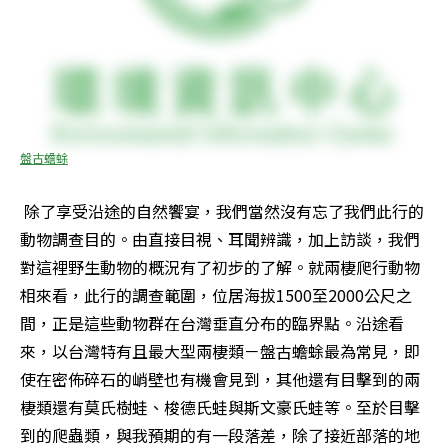
盤古蟾蜍
 除了享受沿途的自然饗宴，我們當然沒有忘了我們此行的
動物調查目的。由直接目視、耳聞辨識，加上訪談，我們
對這裡野生動物的概況有了初步的了解。就兩棲爬行動物
相來看，此行的調查範圍，位居海拔1500至2000公尺之
間，正是這些動物群在台灣垂直分布的臨界點。沿途看
來，以台灣特有且最大型兩棲類－盤古蟾蜍最為常見，即
使在密佈碎石的峭壁也有機會見到，其他還有目擊到的兩
棲類還有莫氏樹蛙、梭德氏蛙與斯文豪氏蛙等。至於目擊
到的爬蟲類，與我預期的有一段落差，除了接近部落的地