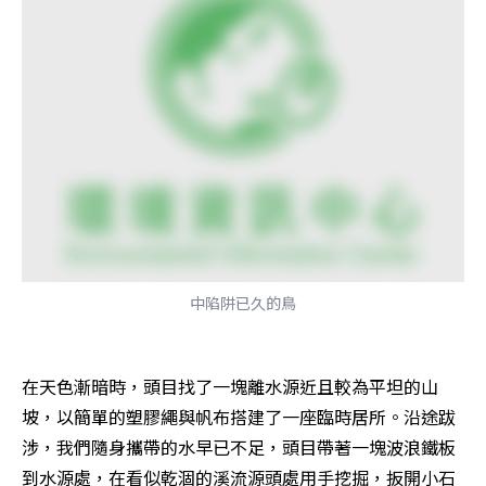
中陷阱已久的鳥
在天色漸暗時，頭目找了一塊離水源近且較為平坦的山
坡，以簡單的塑膠繩與帆布搭建了一座臨時居所。沿途跋
涉，我們隨身攜帶的水早已不足，頭目帶著一塊波浪鐵板
到水源處，在看似乾涸的溪流源頭處用手挖掘，扳開小石