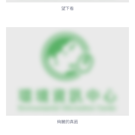
望下看
絢麗的真菌