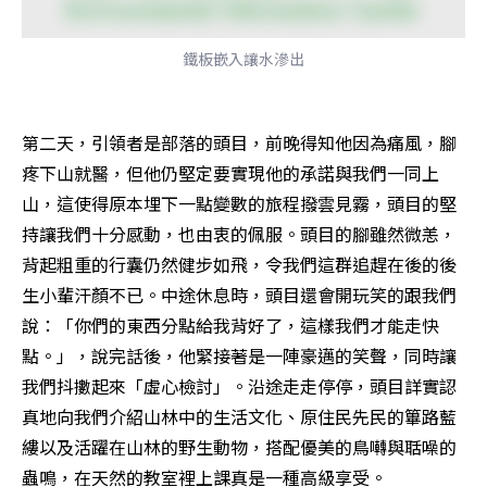
鐵板嵌入讓水滲出
第二天，引領者是部落的頭目，前晚得知他因為痛風，腳
疼下山就醫，但他仍堅定要實現他的承諾與我們一同上
山，這使得原本埋下一點變數的旅程撥雲見霧，頭目的堅
持讓我們十分感動，也由衷的佩服。頭目的腳雖然微恙，
背起粗重的行囊仍然健步如飛，令我們這群追趕在後的後
生小輩汗顏不已。中途休息時，頭目還會開玩笑的跟我們
說：「你們的東西分點給我背好了，這樣我們才能走快
點。」，說完話後，他緊接著是一陣豪邁的笑聲，同時讓
我們抖擻起來「虛心檢討」。沿途走走停停，頭目詳實認
真地向我們介紹山林中的生活文化、原住民先民的篳路藍
縷以及活躍在山林的野生動物，搭配優美的鳥囀與聒噪的
蟲鳴，在天然的教室裡上課真是一種高級享受。