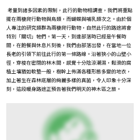
 考量到諸多因素的限制，此行的動物相調查，我們將重點
擺在兩棲爬行動物與鳥類，而蝴蝶與哺乳類次之。由於個
人專注的研究類群為兩棲爬行動物，自然此行的路途將會
特別「關切」牠們。第一天，到達部落時已經是午餐時
間，在飽餐與休息片刻後，我們由部落出發，在當地一位
長老的引領下前往此行的第一條路線。沿著狹小的山壁小
徑，穿梭在密閉的林木間，感覺十分陰涼潮濕，鬆滑的腐
植土壤猶如軟墊一般，樹幹上佈滿各種形態多變的地衣，
加上著生在森林底層的絢麗多樣的真菌，令人印象十分深
刻，這段暖身路途正預告著我們明天的神木區之旅。