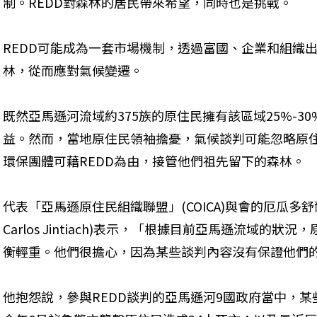
制。REDD對森林的居民帶來希望，同時也是挑戰。
REDD可能成為一套市場機制，透過富國、企業和組織
林，從而應對氣候變遷。
既然亞馬遜河流域約375族的原住民擁有該區域25%-3
益。然而，當地原住民領袖擔憂，氣候談判可能忽略原
環保團體可藉REDD為由，接管他們祖先留下的森林。
代表「亞馬遜原住民組織聯盟」(COICA)與會的厄瓜多舒爾(S
Carlos Jintiach)表示，「根據目前亞馬遜流域的
衡輕重。他們很擔心，因為某些談判內容沒有保證他們
他抱怨說，參與REDD談判的亞馬遜河9國政府當中，