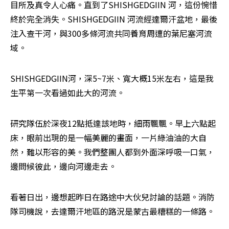
目所及真令人心痛。直到了SHISHGEDGIIN 河，這份惋惜
終於完全消失。SHISHGEDGIIN 河流經達爾汗盆地，最後
注入查干河，與300多條河流共同養育周遭的葉尼塞河流
域。
SHISHGEDGIIN河，深5~7米、寬大概15米左右，這是我
生平第一次看過如此大的河流。
研究隊伍於深夜12點抵達該地時，細雨飄飄。早上六點起
床，眼前出現的是一幅美麗的畫面，一片綠油油的大自
然，難以形容的美。我們整團人都到外面深呼吸一口氣，
邊問候彼此，邊向河邊走去。
看著日出，邊想起昨日在路途中大伙兒討論的話題。消防
隊司機說，去達爾汗地區的路況是蒙古最糟糕的一條路。