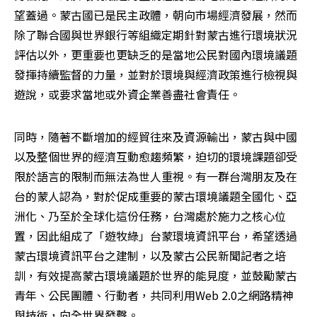
望蓋過。蒙古國已是民主政體，朝向市場經濟發展，然而
除了聯合國與世界銀行等組織定期針對蒙古進行環境狀況
評估以外，更重要也更缺乏的是當地公民對國內環境議題
發揮持續監督的力量，並對於環境與經濟政策進行檢視與
遊說，或要求當地或外資企業善盡社會責任。
同時，隨著不斷增加的經貿往來及資源輸出，蒙古與中國
以及整個世界的經濟互動愈趨頻繁，迫切的環境課題卻受
限於語言的限制而無法為世人重視。有一群台灣朋友及在
台的蒙人認為，對於促成重要的蒙古環境議題全國化、亞
洲化、乃至於全球化這份任務，台灣處於施力之核心位
置，因此組成了「遊牧綠」台蒙環境資訊平台，希望透過
蒙古環境資訊平台之建制，以及蒙古公民新聞記者之培
訓，有效提高蒙古環境議題於世界的能見度，並鼓勵蒙古
青年、公民團體、行動者，共同利用Web 2.0之網路精神
與技術，向全世界發聲。