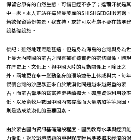
保留它原有的自然生態，可惜已經不多了；達爾汗就是其
中一處。本人正站在這兒最美麗的SHISHGEDGIIN河邊，
若欲保留這份美景，我支持，或許可以考慮不要在該地建
設基礎設施。
後記：雖然地理距離甚遠，但是身為海島的台灣與身為世
上最大內陸國的蒙古之間有著雖遠實近的密切關係，體現
在歷史上、文化上、與中國大陸的互動關係上。除此之
外，兩地更在牽一髮動全身的環境連帶上休戚與共。每年
侵襲台灣的沙塵暴正來自於荒漠化問題越來越嚴重的蒙
古，而蒙古當地的貧富差距持續擴大、礦產資源利用效率
低、以及畜牧戶數因中國內需提高而大量增加等等原因，
則是造成荒漠化的重要因素。
由於蒙古國內資訊基礎建設程度、國民教育水準與經濟能
力偏低，對於環境議題的重視程度輕易地被追求經濟的渴