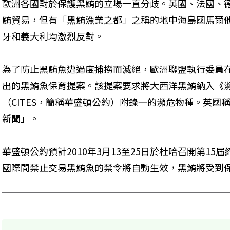
歐洲各國對於保護黑鮪的立場一直分歧。英國、法國、
鮪貿易，但有「黑鮪漁業之都」之稱的地中海島國馬爾
牙和義大利均激烈反對。
為了防止黑鮪魚遭過度捕撈而滅絕，歐洲聯盟執行委員在
出的黑鮪魚保育提案。該提案要求將大西洋黑鮪納入《
（CITES，簡稱華盛頓公約）附錄一的瀕危物種。英國
新聞」。
華盛頓公約預計2010年3月13至25日於杜哈召開第1
國際間禁止交易黑鮪魚的禁令將自動生效，黑鮪將受到