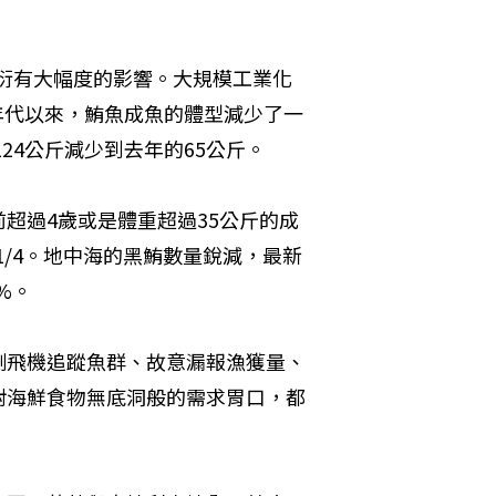
衍有大幅度的影響。大規模工業化
0年代以來，鮪魚成魚的體型減少了一
24公斤減少到去年的65公斤。
超過4歲或是體重超過35公斤的成
1/4。地中海的黑鮪數量銳減，最新
%。
測飛機追蹤魚群、故意漏報漁獲量、
對海鮮食物無底洞般的需求胃口，都