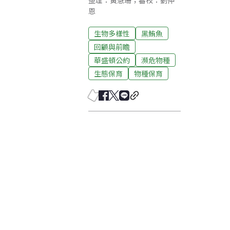
整理：黃慧珊；審校：劉仲
恩
生物多樣性
黑鮪魚
回顧與前瞻
華盛頓公約
瀕危物種
生態保育
物種保育