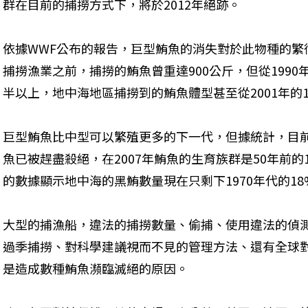
群在目前的捕撈方式下，將於2012年絕跡。
依據WWF公布的報告，巨型鮪魚的消失對於此物種的繁
捕撈漁業之前，捕撈的鮪魚曾重達900公斤，但從199
半以上，地中海地區捕撈到的鮪魚體型甚至從2001年的1
巨型鮪魚比中型可以繁殖更多的下一代，但據統計，目前
魚已被趕盡殺絕，在2007年鮪魚的生育族群是50年前的
的數據顯示地中海的黑鮪數量現在只剩下1970年代的18
大型的捕漁船，違法的捕撈數量、偷捕、使用違法的偵
過季捕撈、對科學建議視而不見的管理方法、還有全球
是造成數種鮪魚瀕臨滅絕的原因。