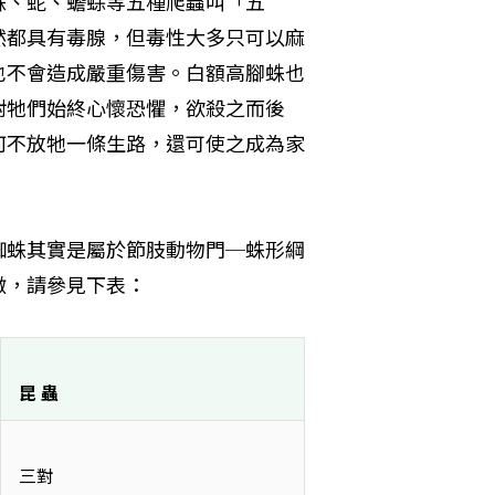
蛛、蛇、蟾蜍等五種爬蟲叫「五
然都具有毒腺，但毒性大多只可以麻
也不會造成嚴重傷害。白額高腳蛛也
對牠們始終心懷恐懼，欲殺之而後
何不放牠一條生路，還可使之成為家
蜘蛛其實是屬於節肢動物門─蛛形綱
徵，請參見下表：
昆 蟲
三對