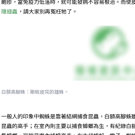
皰疹，當免疫力低落時，就可能發病不容易根治。而使
隱翅蟲
，請大家別再冤枉牠了。
白額高腳蛛：剛蛻皮完的雄蛛。
一般人的印象中蜘蛛是靠著結網捕食昆蟲，白額高腳蛛
昆蟲的高手；在室內則主要以捕食蟑螂為生，有紀錄白額