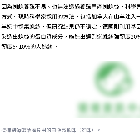
因為蜘蛛養殖不易、也無法透過養殖量產蜘蛛絲，科學
方式。現時科學家採用的方法，包括加拿大在山羊注入
羊奶中採集蛛絲，但研究結果仍不穩定。德國則利用基
製造出蛛絲的蛋白質成分，能造出達到蜘蛛絲強韌度20
韌度5~10%的人造絲。
獵捕到蟑螂準備食用的白額高腳蛛（雄蛛）。