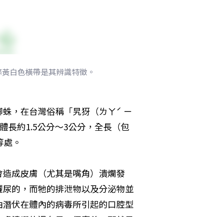
條黃白色橫帶是其辨識特徵。
蛛，在台灣俗稱「旯犽（ㄌㄚˊ ㄧ
長約1.5公分～3公分，全長（包
等處。
會造成皮膚（尤其是嘴角）潰爛發
灑尿的，而牠的排泄物以及分泌物並
由潛伏在體內的病毒所引起的口腔型