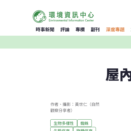
時事新聞
評論
專欄
副刊
深度專題
屋
作者、攝影：黃世仁（自然
觀察分享者）
生物多樣性
蜘蛛
生態保育
物種保育