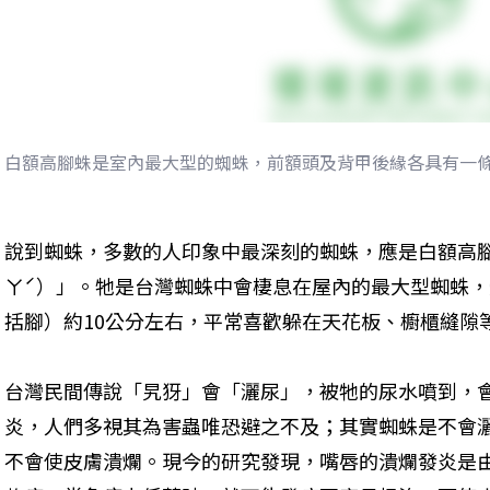
白額高腳蛛是室內最大型的蜘蛛，前額頭及背甲後緣各具有一
說到蜘蛛，多數的人印象中最深刻的蜘蛛，應是白額高腳
ㄚˊ）」。牠是台灣蜘蛛中會棲息在屋內的最大型蜘蛛，體
括腳）約10公分左右，平常喜歡躲在天花板、櫥櫃縫隙
台灣民間傳說「旯犽」會「灑尿」，被牠的尿水噴到，
炎，人們多視其為害蟲唯恐避之不及；其實蜘蛛是不會
不會使皮膚潰爛。現今的研究發現，嘴唇的潰爛發炎是