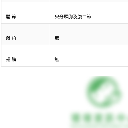
體 節
只分頭胸及腹二節
觸 角
無
翅 膀
無