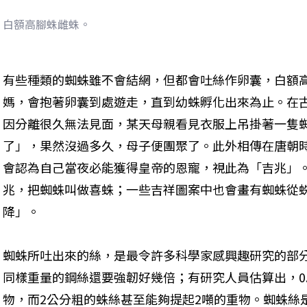
白額高腳蛛雌蛛。
有些種類的蜘蛛雖不會結網，但都會吐絲作卵囊，白額
媽，會抱著卵囊到處遊走，直到幼蛛孵化出來為止。在
因分離很久無法見面，某天母親看見衣服上吊掛著一隻
了」，果然沒過多久，母子便團聚了。此外相傳在唐朝
會認為自己當夜必能獲得皇帝的恩寵，視此為「吉兆」
兆，把蜘蛛叫做喜蛛；一些吉祥圖案中也會畫有蜘蛛從
降」。
蜘蛛所吐出來的絲，是最令許多科學家感興趣研究的部
同樣重量的鋼絲還要強韌好幾倍；有研究人員估算出，0
物，而2公分粗的蛛絲甚至能夠提起2噸的重物。蜘蛛絲