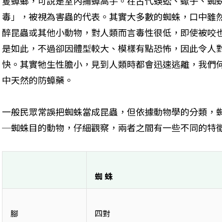
隻蟑螂，可說是室內捕蟑高手。在古代蜈蚣、蠍子、蜘
毒」，被視為害蟲的代表。其實大多數的蜘蛛，口中雖
醉昆蟲或其他小動物，對人類而言毒性很低，即使被咬
是如此，不過卻因體型較大、模樣有點恐怖，因此令人
快。其實牠生性膽小，見到人類時都會迅速逃離，我們
中天然的防蟑藥。
一般民眾常誤把蜘蛛當成昆蟲，但依據動物學的分類，
─蜘蛛目的動物，仔細觀察，兩者之間有一些不同的特
蜘 蛛
腳
四對