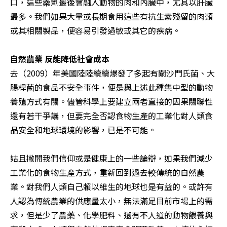
口，這些藥劑最後會融入動物的肉和內臟中，尤其以肝臟
最多。我們如果大量或長期食用這些有抗生素殘留的肉類
或其相關製品，便容易引發過敏或其它的疾病。

自然農業 反能降低社會成本
去（2009）年美國陸陸續續爆發了多起有關沙門氏菌、大
腸桿菌的食品不安全事件，便是與上述此種集中型的動物
養殖方式有關。儘管科學上要建立兩者直接的因果關聯性
還有若干爭議，但要完全否認食物生產的工業化對人類食
品安全和地球環境的影響，已是不可能。

姑且撇開我們信仰或是健康上的一些論辯，如果我們減少
工業化的食物生產方式，重新回到過去較傳統的自然農
業。對我們人類自己賴以維生的地球也是有益的。或許有
人認為傳統農業的供應量太小，無法滿足目前市場上的需
求，但是少了農藥、化學肥料、還有不人道的動物餵養與