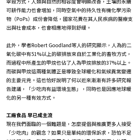
宰殺方式，人類與自然的相容度會明顯改善，土壤的永續
可耕作能力也會增加，同時空氣中的持久性有機化學污染
物（PoPs）成份會降低，國家花費在其人民疾病的醫療支
出與社會成本，也會相應地得到舒緩。

此外，學者Robert Goodland等人的研究顯示，人為的二
氧化碳中有51%以上的碳排放來自於工業化的畜牧方式，
而過程中所產生的甲烷也佔了人為甲烷排放的37%以上。
而碳與甲烷這兩種氣體正是導致全球暖化和氣候異常變遷
的主要元兇。這也恰好說明了何以近來漸漸有許多研究報
告建議，「少吃肉有益環境生態」，同時也是因應地球暖
化的另一種有效方式。

工廠食品 早已成主流
現在我們面臨的一個難題是，怎麼提倡與推廣更多人接受
「少吃肉」的觀念？如果只是單純的環保訴求，恐怕不足