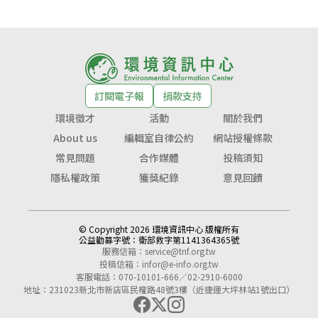
訂閱電子報
捐款支持
環境徵才
活動
關於我們
About us
編輯室自律公約
網站授權條款
常見問題
合作媒體
投稿須知
隱私權政策
獲獎紀錄
意見回饋
© Copyright 2026 環境資訊中心 版權所有
公益勸募字號：
衛部救字第1141364365號
服務信箱：
service@tnf.org.tw
投稿信箱：
infor@e-info.org.tw
客服電話：070-10101-666／02-2910-6000
地址：231023新北市新店區民權路48號3樓（近捷運大坪林站1號出口）