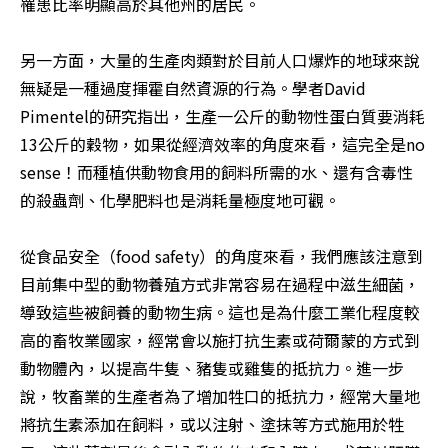
罹患比率明顯高於其他州的居民。

另一方面，大量的生產肉類對於目前人口爆炸的地球來說
無疑是一種過度揮霍自然資源的行為。學者David 
Pimentel的研究指出，生產一公斤的動物性蛋白質要消耗
13公斤的穀物，如果從經濟效率的角度來看，這完全是no 
sense！而種植供動物食用的飼料所需的水、還有含毒性
的殺蟲劑、化學肥料也是消耗量極度地可觀。

從食品安全（food safety）的角度來看，我們應該注意到
目前集中型的動物養殖方式非常容易在過程中滋生細菌，
導致這些被飼養的動物生病。這也是為什麼工業化程度較
高的畜牧業國家，經常會以施打抗生素或荷爾蒙的方式到
動物體內，以提高牛隻、豬隻或雞隻的抵抗力。進一步
說，牧畜業的生產者為了增加牲口的抵抗力，經常大量地
將抗生素添加在飼料，或以注射、塗抹等方式施用於牲