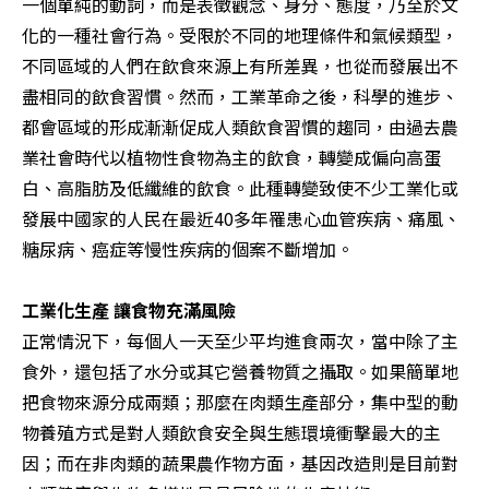
一個單純的動詞，而是表徵觀念、身分、態度，乃至於文
化的一種社會行為。受限於不同的地理條件和氣候類型，
不同區域的人們在飲食來源上有所差異，也從而發展出不
盡相同的飲食習慣。然而，工業革命之後，科學的進步、
都會區域的形成漸漸促成人類飲食習慣的趨同，由過去農
業社會時代以植物性食物為主的飲食，轉變成偏向高蛋
白、高脂肪及低纖維的飲食。此種轉變致使不少工業化或
發展中國家的人民在最近40多年罹患心血管疾病、痛風、
糖尿病、癌症等慢性疾病的個案不斷增加。

工業化生產 讓食物充滿風險
正常情況下，每個人一天至少平均進食兩次，當中除了主
食外，還包括了水分或其它營養物質之攝取。如果簡單地
把食物來源分成兩類；那麼在肉類生產部分，集中型的動
物養殖方式是對人類飲食安全與生態環境衝擊最大的主
因；而在非肉類的蔬果農作物方面，基因改造則是目前對