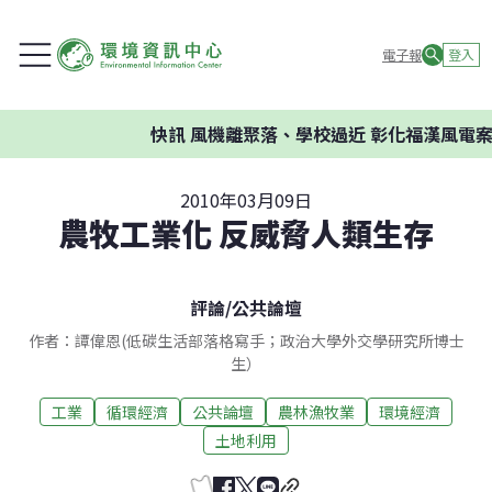
電子報
登入
快訊
風機離聚落、學校過近 彰化福漢風電案環
2010年03月09日
農牧工業化 反威脅人類生存
評論
/
公共論壇
作者：譚偉恩(低碳生活部落格寫手；政治大學外交學研究所博士
生）
工業
循環經濟
公共論壇
農林漁牧業
環境經濟
土地利用