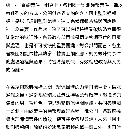
統」-「查詢案件」網頁上。各個國土監測通報案件一律以
案件列表的方式，公開供各界查詢內容。國土監測通報
網，是以「規劃監測範疇、建立完備通報系統與回應機
制」為首要工作內容，除了可以在環境遭受破壞時立即得
知當地的狀況外，各級政府部門或是司法檢調單位的回覆
與處理，也是不可或缺的重要關鍵。對公部門而言，各主
管機關如能依據其執掌，據實上網回應，則民眾陳情事件
的處理過程與結果，將會清楚明快，有效縮短政府與人民
的距離。
在民眾與政府機構之間，環保團體的力量同樣重要。民眾
通報之後，通常限於精力並無法持續監督政府。環境資訊
協會的另一項角色，便是聯繫環保相關團體，共同參與國
土監測。由於案件的通報與處理過程一律公開，各政府機
構處理陳情案件的績效，便可接受各界公評。未來「國土
監測通報網」除期盼扮演民眾通報的單一窗口外，也同時