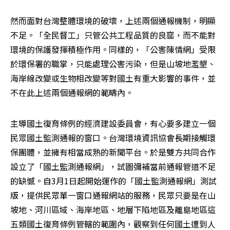
然而面對台灣整體環境的破壞，上述兩個通報機制，明顯
不足。「全民督工」只管公共工程品質的良窳，而不能對
環境的保護發揮積極作用。同樣的，「公害陳情網」受限
於環保署的職掌，只能處理公害污染，但是山坡地濫墾、
海岸線改變或生物相改變等對國土有重大影響的事件，並
不在此上述兩個通報網的範疇內。 
主導國土復育條例的經濟建設委員會，有心要多建立一個
民眾國土監測通報的窗口。台灣環境資訊協會長期接觸環
保團體，並擁有相當成熟的新聞平台。於是雙方共同合作
設立了「國土監測通報網」，試圖彌補當前通報管道不足
的缺憾。自3月1日起開始運作的「國土監測通報網」測試
版，提供民眾單一窗口通報網站的服務，民眾只要是在山
坡地、河川區域、海岸地區、地層下陷地區及離島地區這
五類國土復育條例管轄的範圍內，觀察到任何國土遭到人