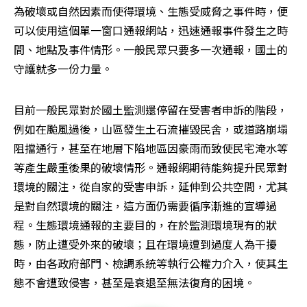
為破壞或自然因素而使得環境、生態受威脅之事件時，便
可以使用這個單一窗口通報網站，迅速通報事件發生之時
間、地點及事件情形。一般民眾只要多一次通報，國土的
守護就多一份力量。 
目前一般民眾對於國土監測還停留在受害者申訴的階段，
例如在颱風過後，山區發生土石流摧毀民舍，或道路崩塌
阻擋通行，甚至在地層下陷地區因豪雨而致使民宅淹水等
等產生嚴重後果的破壞情形。通報網期待能夠提升民眾對
環境的關注，從自家的受害申訴，延伸到公共空間，尤其
是對自然環境的關注，這方面仍需要循序漸進的宣導過
程。生態環境通報的主要目的，在於監測環境現有的狀
態，防止遭受外來的破壞；且在環境遭到過度人為干擾
時，由各政府部門、檢調系統等執行公權力介入，使其生
態不會遭致侵害，甚至是衰退至無法復育的困境。