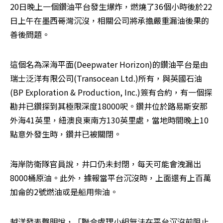
20日晚上一個鑽油平台發生爆炸，燃燒了36個小時後於22
日上午在墨西哥灣沉沒，相關公司將承擔嚴重漏油後果的
善後問題。
這個名為深海平面(Deepwater Horizon)的鑽油平台是由
瑞士泛洋有限公司(Transocean Ltd.)所有，與英國石油
(BP Exploration & Production, Inc.)簽有合約，有一個探
勘井已鑽探到其極限深度18000呎。鑽井位於路易斯安那
外海41英里，紐澳良東南方130英里處，當地時間晚上10
點意外發生時，鑽井已被關閉。
海岸防衛隊官員說，井口仍未封閉，每天可能會洩漏出
8000桶原油。此外，據報當平台沉沒時，上面還有上百萬
加侖的2號燃油或是船用柴油。
越洋發表聲明說，「聯合處理小組無法在平台沉沒前阻止