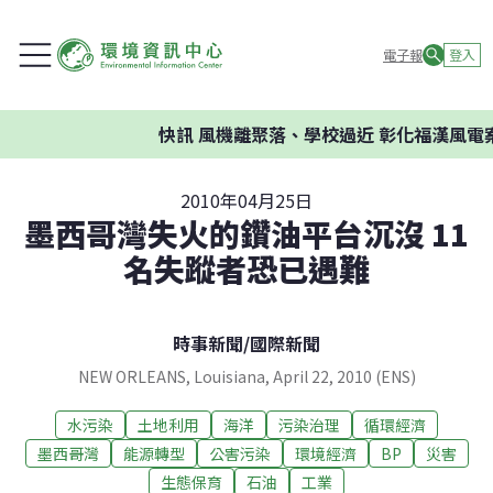
電子報
登入
快訊
風機離聚落、學校過近 彰化福漢風電案
2010年04月25日
墨西哥灣失火的鑽油平台沉沒 11
名失蹤者恐已遇難
時事新聞
/
國際新聞
NEW ORLEANS, Louisiana, April 22, 2010 (ENS)
水污染
土地利用
海洋
污染治理
循環經濟
墨西哥灣
能源轉型
公害污染
環境經濟
BP
災害
生態保育
石油
工業