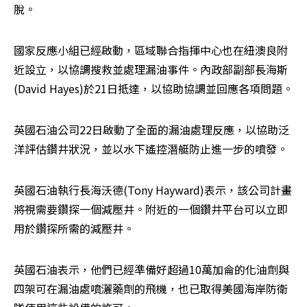
脫。
國家反應小組已經啟動，區域聯合指揮中心也在紐澳良附
近設立，以協調搜救並處理漏油事件。內政部副部長海斯
(David Hayes)於21日抵達，以協助協調並回應各項問題。
英國石油公司22日啟動了全面的漏油處理反應，以協助泛
洋評估鑽井狀況，並以水下遙控潛艇防止進一步的噴發。
英國石油執行長海沃德(Tony Hayward)表示，該公司計畫
將視需要鑽探一個減壓井。附近的一個鑽井平台可以立即
用於鑽探所需的減壓井。
英國石油表示，他們已經準備好超過10萬加侖的化油劑與
四架可在漏油處噴灑藥劑的飛機，也已取得美國海岸防衛