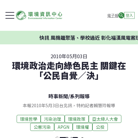
電子報
登入
快訊
風機離聚落、學校過近 彰化福漢風電案環委
2010年05月03日
環境政治走向綠色民主 關鍵在
「公民自覺／決」
時事新聞
/
系列報導
本報2010年5月3日台北訊，特約記者賴慧玲報導
環境哲學
污染治理
環境政策
亞太綠人大會
公害污染
APGN
環境權
公投