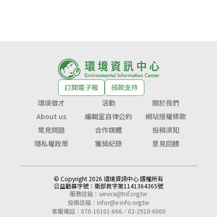
訂閱電子報
捐款支持
環境徵才
活動
關於我們
About us
編輯室自律公約
網站授權條款
常見問題
合作媒體
投稿須知
隱私權政策
獲獎紀錄
意見回饋
© Copyright 2026 環境資訊中心 版權所有
公益勸募字號：
衛部救字第1141364365號
服務信箱：
service@tnf.org.tw
投稿信箱：
infor@e-info.org.tw
客服電話：070-10101-666／02-2910-6000