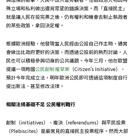
殊立場和私利做出違背眾望的錯誤決策。而「直接民主」
就是讓人民在投完票之後，仍有權利和機會去制止執政者
的某些政策，拿回決定權。
根據歐洲經驗，他發現當人民經由公投自己作主時，通常
會做出比政府更好的決策，而透過公投前的熱烈討論，人
民也可以積極參與切身的公共議題。今年三月，他在歐盟
提議一項跨國
公民創制權草案
（Citizen's Initiative），
預計今年完成立法，明年歐洲公民即可透過這項制度自行
提出新法、甚至修改法律。
相關法規基礎不足 公民權利難行
創制（initiatives）、複決（referendums）與平民投票
（Plebiscites）是最常見的直接民主投票程序。然而大部