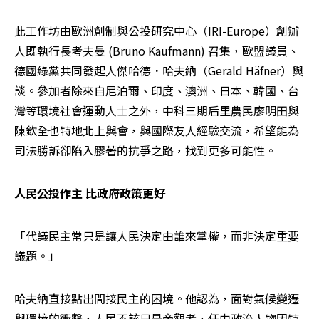
此工作坊由歐洲創制與公投研究中心（IRI-Europe）創辦
人既執行長考夫曼 (Bruno Kaufmann) 召集，歐盟議員、
德國綠黨共同發起人傑哈德．哈夫納（Gerald Häfner）與
談。參加者除來自尼泊爾、印度、澳洲、日本、韓國、台
灣等環境社會運動人士之外，中科三期后里農民廖明田與
陳欽全也特地北上與會，與國際友人經驗交流，希望能為
司法勝訴卻陷入膠著的抗爭之路，找到更多可能性。
人民公投作主 比政府政策更好
「代議民主常只是讓人民決定由誰來掌權，而非決定重要
議題。」
哈夫納直接點出間接民主的困境。他認為，面對氣候變遷
與環境的衝擊，人民不該只是旁觀者，任由政治人物因特