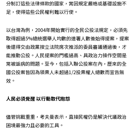
分制訂這些法律條款的國家，常因規定嚴格或基礎設施不
足，使得這些公民權利難以行使。
以台灣為例，2004年開始實行的全民公投法規定，必須先
取得超過5%總統選舉人均數的連署人數後始得提案，提案
後還得交由政黨按立法院席次推派的委員審議通過後，才
能推動公投。人民提案的門檻過高、具政治力操作空間是
常被詬病的問題。至今，包括入聯公投案在內，歷來的全
國公投案皆因為領票人未超過1/2投票權人總數而宣告無
效。
人民必須覺醒 以行動取代抱怨
儘管挑戰重重，考夫曼表示，直接民權仍是解決代議政治
困境最強力且必要的工具。