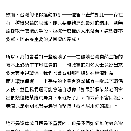
然而，台灣的環保運動似乎──儘管不盡然如此──存在
著一種後果論的思維，即只要能夠達到最好的結果，則無
論採取什麼樣的手段、拉攏什麼樣的人來站台，這些都不
要緊，因為最重要的是目標的達成。
所以，我們會看到一些寵壞了──在破壞台灣自然生態的
帳本上必須重重地扛責的──執政黨的知名人士竟然出來
要大家重視環保，我們也會看到那些總是在經濟利益──
而非環境保護──上爭先的企業家突然搖身一變成了環保
大使。並且我們還可能會暗自想像「如果那個某某老闆拿
出個幾億把某處荒野買下來就好了」，而或許不會因為那
老闆只是明明地想要漂綠而堅持「我不屑用你的錢」。
這不是說達成目標是不重要的，但是我們如何能仿效台灣