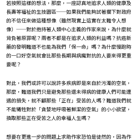
若按照這樣的想法，那麼，一座認真地追求人類的健康及
長壽等福祉的生技園區──如果我們能夠試著擱下對政府
的不信任來做這種想像（雖然現實上這實在太難令人想
像）──對於抱持著人類中心主義的作家來說，為什麼就
背負著原罪呢？兩者不都是在追求人類的利益嗎？抗癌新
藥的發明難道不也能為我們「保一命」嗎？為什麼慢跑時
的一口好空氣就會比那些長期與病魔對抗的人要來得更重
要呢？
對此，我們或許可以說許多疾病即是來自於污濁的空氣，
那麼，難道我們只是避免那些還未得病的健康人們可能遭
遇的損失，就不顧那些「正在」受苦的人嗎？難道我們就
不能犧牲對於「貪婪地呼吸著鮮潔的空氣」的小小欲望，
換取那些正在受苦之人的幸福人生嗎？
想要在更進一步的問題上求助作家恐怕是徒然的，因為作