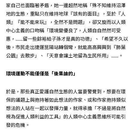
家自己也面臨著矛盾，她一邊超然地稱「殊不知維持沼澤
地的生態，重點只在維持地球『該有的面目』，至於『人
類』『能不能來玩』，全然不是問題」，卻又旋而以人類
中心主義的口吻稱「環境變優良了，人類自自然然可受
惠，......留一些餘裕給子孫才是真的功德」、「希望不久以
後，市民走出捷運昆陽站轉個彎，就能高高興興到『肺葉
公園』去散步」、「天意會讓土地留為生民所用」......。
環境運動不能僅僅是「後果論的」
於是，那些真正愛護自然生態的人當要警覺到，想要在環
保的議題上與抱持著如此想法的作家、或和作家抱持類似
想法的人站在一起以發揮力量，就得承擔「不過是將自然
視為促進人類利益的工具」的人類中心主義思維所可能引
發的危機。