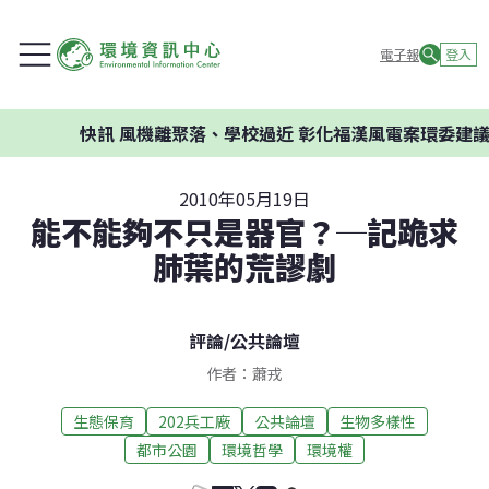
電子報
登入
快訊
風機離聚落、學校過近 彰化福漢風電案環委建議不
2010年05月19日
能不能夠不只是器官？─記跪求
肺葉的荒謬劇
評論
/
公共論壇
作者：蕭戎
生態保育
202兵工廠
公共論壇
生物多樣性
都市公園
環境哲學
環境權