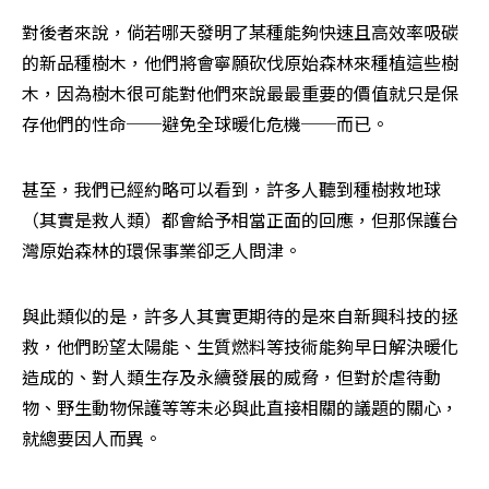
對後者來說，倘若哪天發明了某種能夠快速且高效率吸碳
的新品種樹木，他們將會寧願砍伐原始森林來種植這些樹
木，因為樹木很可能對他們來說最最重要的價值就只是保
存他們的性命──避免全球暖化危機──而已。
甚至，我們已經約略可以看到，許多人聽到種樹救地球
（其實是救人類）都會給予相當正面的回應，但那保護台
灣原始森林的環保事業卻乏人問津。
與此類似的是，許多人其實更期待的是來自新興科技的拯
救，他們盼望太陽能、生質燃料等技術能夠早日解決暖化
造成的、對人類生存及永續發展的威脅，但對於虐待動
物、野生動物保護等等未必與此直接相關的議題的關心，
就總要因人而異。