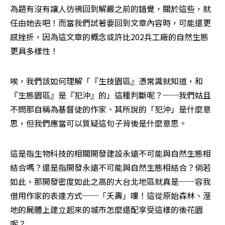
為題有沒有讓人彷彿回到解嚴之前的錯覺，關於這些，就
任由她去吧！而當我們試著要回到文章內容時，可能還更
感挫折，因為這文章的概念或許比202兵工廠的自然生態
更具多樣性！
唉，我們該如何理解「『生技園區』憑常識就知道，和
『生態園區』是『犯沖』的」這種判斷呢？──我們姑且
不問那自稱為基督徒的作家、其所說的「犯沖」是什麼意
思，但我們應當可以質疑這句子背後是什麼意思。
這是指生物科技的相關開發建設永遠不可能與自然生態相
結合嗎？還是指開發永遠不可能與自然生態相結合？倘若
如此，那開發密度如此之高的大台北地區就真是──容我
借用作家的表達方式──「夭壽」嘍！這從原始森林、溼
地的屍體上建立起來的城市怎麼還配享受這樣的後花園
呢？