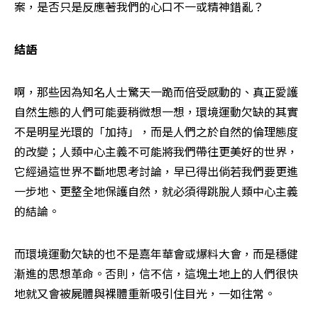
案，是否只是反應著我們的心口不一或精神錯亂？
結語
啊，那些因為知名人士驚天一跪而倍受感動的、真正愛護
自然生態的人們可能要稍微想一想，環境運動欠缺的其實
不是明星光環的「加持」，而是人們之於自然的倫理態度
的改變；人類中心主義不可能將我們帶往更美好的世界，
它經過這世界不斷地思考討論，早已得出倘若我們要更進
一步地、更整全地保護自然，就必須得跳脫人類中心主義
的結論。
而環境運動欠缺的也不是嘉年華會或爆料大會，而是穩健
漸進的思想革命。否則，信不信，這塊土地上的人們很快
地就又會被屍體與裸體重新吸引住目光，一如往常。