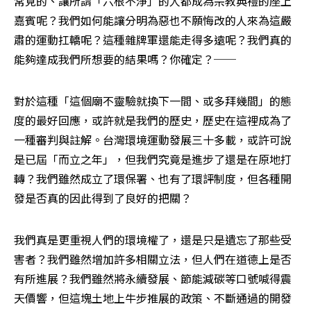
常見的、讓所謂「六根不淨」的人都成為宗教典禮的座上
嘉賓呢？我們如何能讓分明為惡也不願悔改的人來為這嚴
肅的運動扛轎呢？這種雜牌軍還能走得多遠呢？我們真的
能夠達成我們所想要的結果嗎？你確定？──
對於這種「這個廟不靈驗就換下一間、或多拜幾間」的態
度的最好回應，或許就是我們的歷史，歷史在這裡成為了
一種審判與註解。台灣環境運動發展三十多載，或許可說
是已屆「而立之年」，但我們究竟是進步了還是在原地打
轉？我們雖然成立了環保署、也有了環評制度，但各種開
發是否真的因此得到了良好的把關？
我們真是更重視人們的環境權了，還是只是遺忘了那些受
害者？我們雖然增加許多相關立法，但人們在道德上是否
有所進展？我們雖然將永續發展、節能減碳等口號喊得震
天價響，但這塊土地上牛步推展的政策、不斷通過的開發