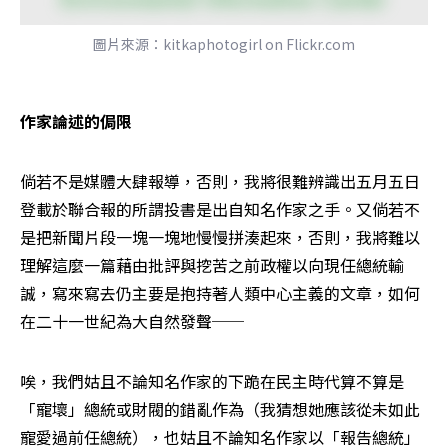
圖片來源：kitkaphotogirl on Flickr.com
作家論述的侷限
倘若不是媒體大肆報導，否則，我將很難辨識出五月五日
登載於聯合報的所謂投書是出自知名作家之手。又倘若不
是把新聞片段一塊一塊地慢慢拼湊起來，否則，我將難以
理解這麼一篇藉由批評與挖苦之前政權以向現任總統輸
誠，寫來寫去仍主要是抱持著人類中心主義的文章，如何
在二十一世紀為大自然發聲──
唉，我們姑且不論知名作家的下跪在民主時代算不算是
「寵壞」總統或財閥的錯亂作為（我猜想她應該從未如此
寵愛過前任總統），也姑且不論知名作家以「報告總統」