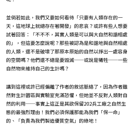
並倘若如此，我們又要如何看待「只要有人類存在的一
天，這地球上就總存在著開發」的悲哀？或許有些人想要
試著回答：「不不不，其實人類是可以與大自然和諧相處
的」，但這要怎麼說呢？那些被認為是和諧地與自然相處
的人類，還不是破壞了那原本原始的自然以掙出一處容身
的空間嗎？他們還不總是要毀滅──或說是犧牲──一些
自然物來維持自己的生計嗎？
講到這裡或許已經偏離了作者的敘述脈絡了，因為作者雖
然對生計園區與實驗室充滿恐懼，但她並不反對人類對自
然的利用──事實上這正是其欲保留202兵工廠之自然生
態的最強烈理由！我們必須保護那能為我們「保一命」
的、「負責為我們製造優質空氣」的綠地！