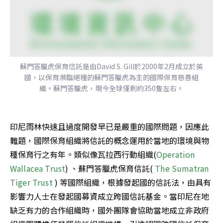
蘇門答臘虎保育信託是由David S. Gill於2000年2月成立於英
國，以保育瀕臨絕種的蘇門答臘虎為主的國際保育慈善組
織。蘇門答臘虎，現今全球僅剩約350隻左右。
印尼雨林快速且過度開發早已是嚴重的國際問題，因應此
難題，國際保育組織將信託的概念運用於當地的環境與物
種保育行之有年。類似像瓦拉西行動組織(
Operation 
Wallacea Trust
) 、蘇門答臘虎保育信託( 
The Sumatran 
Tiger 
Tru
st
 ) 等國際組織，根據發起國的信託法，由具有
影響力人士在發起國募資成立跨國信託基金。當印尼在地
缺乏有力的合作組織時，國外團隊會協助當地成立非政府