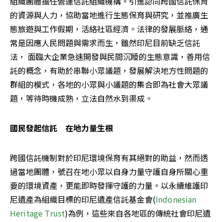
組織團體擔任營運信託組織機構。引進認同跨國信託保育
的資源與人力，協助當地進行生態保育與研究，並推廣生
態旅遊與工作假期，活絡社區經濟。法律的發展脈絡，通
常是因應人民問題與需求而生，雖然印尼目前缺乏信託
法， 面臨大企業急速開發與民間沉睡的生態意識，善用信
託的概念，有助於串聯小眾議題，發展解決地方性問題的
群組的模式，各地的小眾與小議題的集合即為社會大眾議
題，等待時機成熟，立法自然水到渠成。
國民發起信託　在地力量生根
跨國信託機制對於印尼環境保育有其絕對的助益，然而透
過當地團體，號召在地小眾以自身力量守護自身所關心重
要的環境資產，更能即時發揮守護的力量。以永續維護印
尼遺產為組織目標的印尼遺產信託基金會(
Indonesian 
Heritage Trust
)為例，這些來自各地區的傳統社會印尼遺