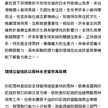
最近買下菲律賓的卡兒哈甘島的日本作家崎山克彥，來台
灣徵選小島保育員，引起社會注目。全世界許多小島待價
而沽，但並非每位島主都像崎山，知道保存原住民文化，
推廣環境保育、生態旅遊重要性。相反的，許多島主的思
維對於島嶼生態與文化具有破壞性的影響力。全球化商業
脈絡開發下，許多影響全球氣候的關鍵生態系，正快速消
失。特別是全球雨林，複雜龐大的生產力，背後承受龐大
的開發壓力，具有串聯民間力量的環境信託或許是商業機
制下解套方案之一。
環境公益信託以雨林永世留存為目標
印尼雨林是目前全球破壞速度最快的雨林，歐美各國與印
尼政府簽訂的碳交易方案，欲刺激印尼政府加速帶動雨林
保育工作，但原本體質不佳的印尼政府面臨強勢企業壓
力，管理執行能力十分有限。若能透過民間與第三部門，