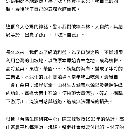
少食物都不能滿足，為了吃，他賣掉女兒、吃自己的四
肢，最後吃了自己的五臟六腑而死。 
這個令人心驚的神話，警示我們破壞森林、大自然，其結
局等於「出賣子孫」、「吃掉自己」。 
長久以來，我們為了經濟利益、為了口腹之慾，不斷超限
利用台灣的山坡地，以致原本原始森林之地，成為檳榔、
高冷蔬菜、果樹、茶園……，蜿蜒的海岸，變成了冰冷的
工業區、水泥化的九孔養殖場。常年吃山吃海，最後自
「食」惡果：海岸沉淪，山林失去涵養水源以及延遲洪峰
的功能，每逢大雨土石流，便挾帶大量泥沙、碎岩，衝擊
下游河川，淹沒村落與道路，造成無法彌補的損失。 
根據「台灣生態研究中心」陳玉峰教授1993年的估計，高
山茶農平均每淨賺一塊錢，整個社會就要付出37～44元的