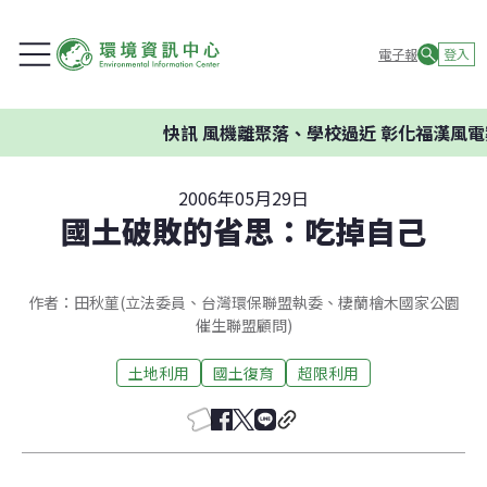
電子報
登入
快訊
風機離聚落、學校過近 彰化福漢風電
2006年05月29日
國土破敗的省思：吃掉自己
作者：田秋菫(立法委員、台灣環保聯盟執委、棲蘭檜木國家公園
催生聯盟顧問)
土地利用
國土復育
超限利用