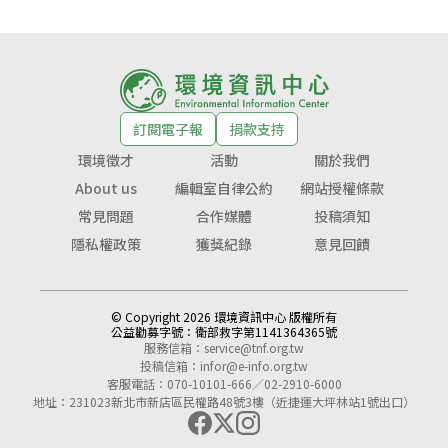
訂閱電子報
捐款支持
環境徵才
活動
關於我們
About us
編輯室自律公約
網站授權條款
常見問題
合作媒體
投稿須知
隱私權政策
獲獎紀錄
意見回饋
© Copyright 2026 環境資訊中心 版權所有
公益勸募字號：
衛部救字第1141364365號
服務信箱：
service@tnf.org.tw
投稿信箱：
infor@e-info.org.tw
客服電話：070-10101-666／02-2910-6000
地址：231023新北市新店區民權路48號3樓（近捷運大坪林站1號出口）