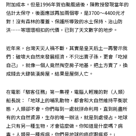
附加成本。但是1996年賀伯颱風過後，陳教授發現當年的
估計太保守，後面應該再加兩個零，是3700～4400元才
對！沒有森林的覆蓋、保護所導致的水土保持、治山防
洪……等環環相扣的代價，已到了天文數字的地步。 
近年來，台灣天災人禍不斷，其實是皇天后土一再警示我
們：破壞大自然來發展經濟，不只出賣子孫，更會「吃掉
自己」，就像一個人竟然掏空房子地基，把土方賣了，換
成錢去大肆裝潢房屋，結果是屋倒人亡。 
在電影「駭客任務」第一集裡，電腦人輕蔑的對（人類）
船長說：「地球上的哺乳動物，都會和大自然維持平衡狀
態，人類卻不會。你們每到一處就拼命利用，直到耗盡所
有的大自然資源，生存的唯一辦法，就是到處侵占。地球
上只有另一種生物，才會這麼做。你知道是什麼嗎？病
毒。人類是一種疾病，你們是地球的癌症跟瘟疫。」 