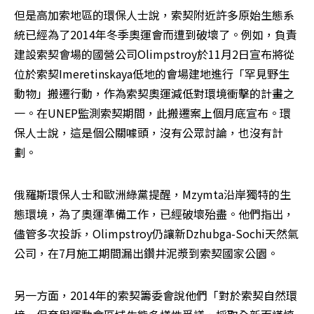
但是高加索地區的環保人士說，索契附近許多原始生態系
統已經為了2014年冬季奧運會而遭到破壞了。例如，負責
建設索契會場的國營公司Olimpstroy於11月2日宣布將從
位於索契Imeretinskaya低地的會場建地進行「罕見野生
動物」搬遷行動，作為索契奧運減低對環境衝擊的計畫之
一。在UNEP監測索契期間，此搬遷案上個月底宣布。環
保人士說，這是個公關噱頭，沒有公眾討論，也沒有計
劃。
俄羅斯環保人士和歐洲綠黨提醒，Mzymta沿岸獨特的生
態環境，為了奧運準備工作，已經破壞殆盡。他們指出，
儘管多次投訴，Olimpstroy仍讓新Dzhubga-Sochi天然氣
公司，在7月施工期間漏出鑽井泥漿到索契國家公園。
另一方面，2014年的索契籌委會說他們「對於索契自然環