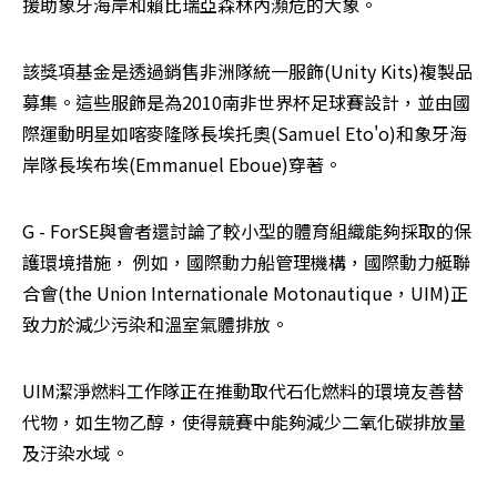
援助象牙海岸和賴比瑞亞森林內瀕危的大象。
該獎項基金是透過銷售非洲隊統一服飾(Unity Kits)複製品
募集。這些服飾是為2010南非世界杯足球賽設計，並由國
際運動明星如喀麥隆隊長埃托奧(Samuel Eto'o)和象牙海
岸隊長埃布埃(Emmanuel Eboue)穿著。
G - ForSE與會者還討論了較小型的體育組織能夠採取的保
護環境措施， 例如，國際動力船管理機構，國際動力艇聯
合會(the Union Internationale Motonautique，UIM)正
致力於減少污染和溫室氣體排放。
UIM潔淨燃料工作隊正在推動取代石化燃料的環境友善替
代物，如生物乙醇，使得競賽中能夠減少二氧化碳排放量
及汙染水域。