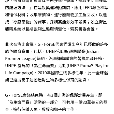
境、保育與運動會區域生態多樣性爭議，採取全新而謹慎
的處理方法。」在建設奧運場館期間，應用LEED綠色標準
和環保材料；收集廢棄物、進行廢棄物加工及回收，以達
成「零廢棄物」的賽事；採購高能源效率設備；設立衛星
觀察系統以長期監測生態環境變化，索契籌委會說。
此次奈洛比會議，G - ForSE代表們說出今年已經做的許多
綠色體育賽事。包括，UNEP和印度超級聯賽(Indian 
Premier League)締約、汽車運動聯會的替換能源任務、
UNPE-彪馬的「為生命而賽」活動(UNEP-Puma® Play for 
Life Campaign)、2010年國際生物多樣性年。此一全球倡
議已經提高了運動迷對生物多樣性保育的認識。
G - ForSE會議結束時，有3個非洲的保護計畫產生，即
「為生命而賽」活動的一部分，可共用一筆80萬美元的獎
金，進行保護大象、猩猩和獅子的工作。