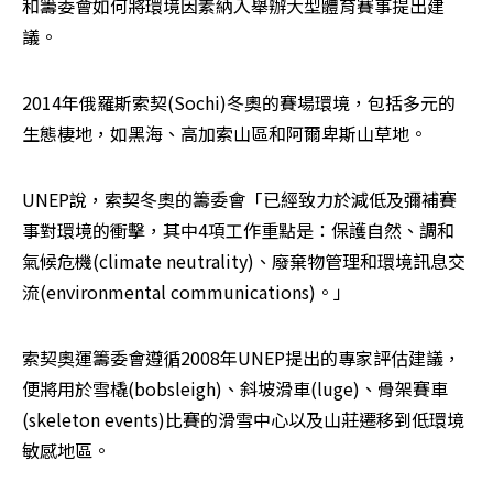
和籌委會如何將環境因素納入舉辦大型體育賽事提出建
議。
2014年俄羅斯索契(Sochi)冬奧的賽場環境，包括多元的
生態棲地，如黑海、高加索山區和阿爾卑斯山草地。
UNEP說，索契冬奧的籌委會「已經致力於減低及彌補賽
事對環境的衝擊，其中4項工作重點是：保護自然、調和
氣候危機(climate neutrality)、廢棄物管理和環境訊息交
流(environmental communications)。」
索契奧運籌委會遵循2008年UNEP提出的專家評估建議，
便將用於雪橇(bobsleigh)、斜坡滑車(luge)、骨架賽車
(skeleton events)比賽的滑雪中心以及山莊遷移到低環境
敏感地區。