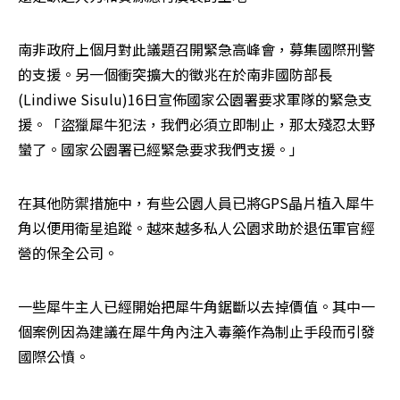
南非政府上個月對此議題召開緊急高峰會，募集國際刑警
的支援。另一個衝突擴大的徵兆在於南非國防部長
(Lindiwe Sisulu)16日宣佈國家公園署要求軍隊的緊急支
援。「盜獵犀牛犯法，我們必須立即制止，那太殘忍太野
蠻了。國家公園署已經緊急要求我們支援。」
在其他防禦措施中，有些公園人員已將GPS晶片植入犀牛
角以便用衛星追蹤。越來越多私人公園求助於退伍軍官經
營的保全公司。
一些犀牛主人已經開始把犀牛角鋸斷以去掉價值。其中一
個案例因為建議在犀牛角內注入毒藥作為制止手段而引發
國際公憤。