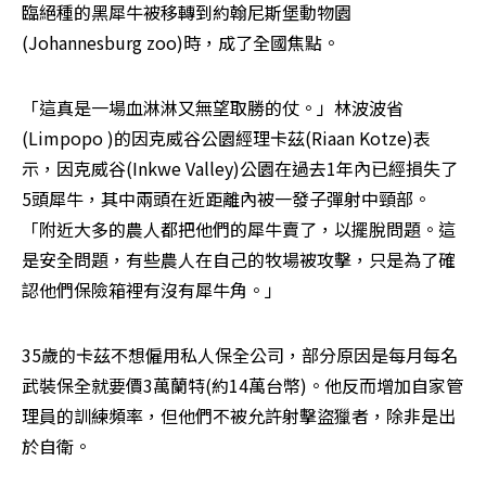
臨絕種的黑犀牛被移轉到約翰尼斯堡動物園
(Johannesburg zoo)時，成了全國焦點。
「這真是一場血淋淋又無望取勝的仗。」林波波省
(Limpopo )的因克威谷公園經理卡茲(Riaan Kotze)表
示，因克威谷(Inkwe Valley)公園在過去1年內已經損失了
5頭犀牛，其中兩頭在近距離內被一發子彈射中頸部。
「附近大多的農人都把他們的犀牛賣了，以擺脫問題。這
是安全問題，有些農人在自己的牧場被攻擊，只是為了確
認他們保險箱裡有沒有犀牛角。」
35歲的卡茲不想僱用私人保全公司，部分原因是每月每名
武裝保全就要價3萬蘭特(約14萬台幣)。他反而增加自家管
理員的訓練頻率，但他們不被允許射擊盜獵者，除非是出
於自衛。