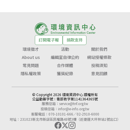
訂閱電子報
捐款支持
環境徵才
活動
關於我們
About us
編輯室自律公約
網站授權條款
常見問題
合作媒體
投稿須知
隱私權政策
獲獎紀錄
意見回饋
© Copyright 2026 環境資訊中心 版權所有
公益勸募字號：
衛部救字第1141364365號
服務信箱：
service@tnf.org.tw
投稿信箱：
infor@e-info.org.tw
客服電話：070-10101-666／02-2910-6000
地址：231023新北市新店區民權路48號3樓（近捷運大坪林站1號出口）