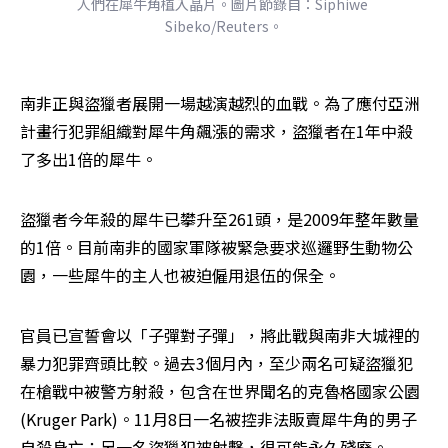
人們在犀牛角植入晶片。圖片節錄自：Siphiwe 
Sibeko/Reuters。
南非正與盜獵者展開一場越演越烈的血戰。為了應付亞洲
計畫行犯罪組織對犀牛角飆漲的需求，盜獵者在1年中殺
了多出1倍的犀牛。
盜獵者今年殺的犀牛已攀升至261頭，是2009年整年數量
的1倍。目前南非的國家軍隊被緊急要求巡邏野生動物公
園，一些犀牛的主人也被迫僱用退伍的保全。
官員已宣誓會以「子彈對子彈」，將此戰與南非大城裡的
暴力犯罪齊頭比較。過去3個月內，至少兩名可疑盜獵犯
在槍戰中被警方射殺，包含在世界聞名的克魯格國家公園
(Kruger Park)。11月8日一名被控非法販賣犀牛角的男子
自殺身亡；另一名盜獵犯被射擊，很可能永久殘廢。