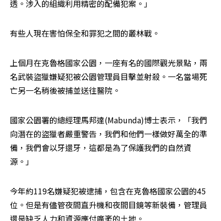
透。涉入的組織利用精密的配備犯案。」
有些人現在害怕保全和罪犯之間的叢林戰。
上個月在克魯格國家公園，一座有名的國際觀光景點，兩
名武裝盜獵嫌疑犯被公園管理員目擊並射殺。一名當場死
亡另一名稍後被捕並送往醫院。
國家公園署的總經理馬邦達(Mabunda)博士表示，「我們
向潛在的盜獵者嚴重警告，我們和他們一樣做好萬全的準
備，我們會以牙還牙，這都是為了保護我們的自然資
源。」
今年約119名嫌疑犯被逮捕，包含在克魯格國家公園的45
位。但是有儘管夜間直升機和夜間目鏡等新裝備，管理員
還是缺乏人力和資源應付廣袤的土地。