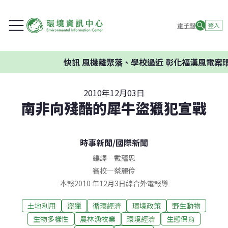
電子報
登入
快訊
風機離聚落、學校過近 彰化福漢風電案環委
2010年12月03日
南非向殘酷的犀牛盜獵犯宣戰
時事新聞
/
國際新聞
編譯
—
戴蘊思
審校
—
蔡麗伶
本報2010 年12月3日綜合外電報導
土地利用
盜獵
循環經濟
環境政策
野生動物
生物多樣性
農林漁牧業
環境經濟
生態保育