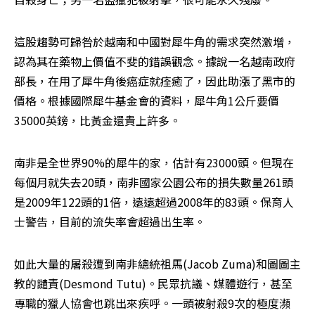
這股趨勢可歸咎於越南和中國對犀牛角的需求突然激增，
認為其在藥物上價值不斐的錯誤觀念。據說一名越南政府
部長，在用了犀牛角後癌症就痊癒了，因此助漲了黑市的
價格。根據國際犀牛基金會的資料，犀牛角1公斤要價
35000英鎊，比黃金還貴上許多。
南非是全世界90%的犀牛的家，估計有23000頭。但現在
每個月就失去20頭，南非國家公園公布的損失數量261頭
是2009年122頭的1倍，遠遠超過2008年的83頭。保育人
士警告，目前的流失率會超過出生率。
如此大量的屠殺遭到南非總統祖馬(Jacob Zuma)和圖圖主
教的譴責(Desmond Tutu)。民眾抗議、媒體遊行，甚至
專職的獵人協會也跳出來疾呼。一頭被射殺9次的極度瀕