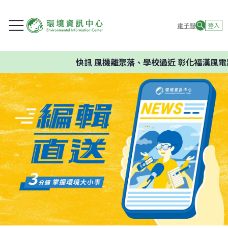
電子報
登入
快訊
風機離聚落、學校過近 彰化福漢風電