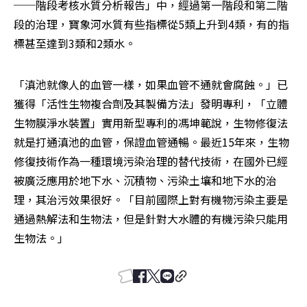
──階段考核水質分析報告」中，經過第一階段和第二階
段的治理，寶象河水質有些指標從5類上升到4類，有的指
標甚至達到3類和2類水。
「滇池就像人的血管一樣，如果血管不通就會腐蝕。」已
獲得「活性生物複合劑及其製備方法」發明專利，「立體
生物膜淨水裝置」實用新型專利的馮坤範說，生物修復法
就是打通滇池的血管，保證血管通暢。最近15年來，生物
修復技術作為一種環境污染治理的替代技術，在國外已經
被廣泛應用於地下水、沉積物、污染土壤和地下水的治
理，其治污效果很好。「目前國際上對有機物污染主要是
通過熱解法和生物法，但是針對大水體的有機污染只能用
生物法。」