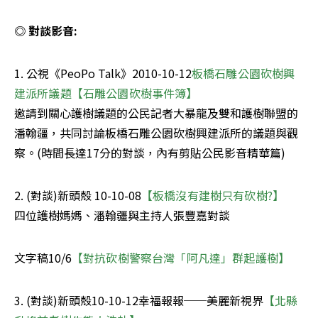
◎ 對談影音:
1. 公視《PeoPo Talk》2010-10-12
板橋石雕公園砍樹興
建派所議題【石雕公園砍樹事件簿】
邀請到關心護樹議題的公民記者大暴龍及雙和護樹聯盟的
潘翰疆，共同討論板橋石雕公園砍樹興建派所的議題與觀
察。(時間長達17分的對談，內有剪貼公民影音精華篇)
2. (對談)新頭殼 10-10-08
【板橋沒有建樹只有砍樹?】
四位護樹媽媽、潘翰疆與主持人張豐嘉對談
文字稿10/6
【對抗砍樹警察台灣「阿凡達」群起護樹】
3. (對談)新頭殼10-10-12幸福報報──美麗新視界
【北縣