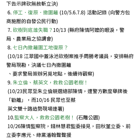
下告示牌砍無赦斬立決)

 6. 
停工．復原．撤圍籬
 (10/5.6.7.8) 活動記錄 (向警方包
商施壓的自發公民行動)

 7. 
砍樹到底誰失職？
10/13 (縣府陳情阿嬤的眼淚，警
局、農業局之協調會)

 8. 
七日內撤籬圍工地復原？
 (10/18 江翠國中蓋泳池砍樹案推手周勝考議員，安排縣府
警局現勘，決議七日內撤圍籬

 、要求警局簽辦另覓地點，後續待觀察)

 9. 
朱立倫、蔡英文，救救公園老樹！
 (10/23民眾至朱立倫競選總部陳情，遭警方數度舉牌後
「勸離」，而10/16 民眾也至蔡

 英文雙十路造勢現場連署)

 10.
監察大人，救救公園老樹！
 (石雕公園) 

 10/26陳情監察院，錢林慧君監委接見，田秋菫立委、前
立委李應元、綠黨潘翰聲聲援