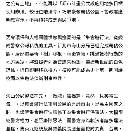
之公有土地」，不能再以「都市計畫公共設施用地多目標
使用辦法」較低位階法令，巧取豪奪霸佔公園。警政署應
明確宣示，不再積非成是與民爭地。
更令環保和人權團體憤怒與擔憂的是「集會遊行法」竟變
成警察公報私仇的工具。新北市海山分局已經完成霸佔公
園，居然還要斬「樹」除根、秋後算帳，跳過護樹行動的
地方民眾，將聲援者列為首謀來約談，製造新世紀的白色
恐怖，近日即將移送檢方，這極可能成為史上第一起因護
樹而以集遊法偵辦刑事案件。
海山分局違法在先，「做賊」被揭穿，竟然「見笑轉生
氣」，以集會遊行法箝制公民的言論自由，是民主國家之
恥，也證明集會遊行法應修正為集會遊行保障法、大幅限
縮警方權力，甚至廢除惡法。而警方身為執法者諸多違法
濫權，馬英九總統及吳敦義院長應全面檢討究責。否則，