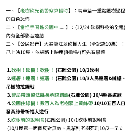
一、【
老樹砍光後警察算帳時
】：精華篇─重點護樹過程
的白色恐怖

二、【
當怪手開進公園中.
.....】：(12/24 砍樹移樹的全程)
內有全部影音連結

三、【公民影音】大暴龍江翠砍樹人生（全記錄10集）：
己上映10集，依網路上映序(附時點)可先看黑體
 1.
砍樹！砍樹！砍樹！
 (石雕公園) 10/2砍樹

 2.
連署！連署！連署！
 (石雕公園) 10/3人民連署&鏈鋸、
吊樹的拉鋸戰

 3.
警局帶頭違法縣長承認錯誤
(石雕公園) 10/4縣長道歉

 4.
公園住綠樹！數百人為老樹繫上黃絲帶
 10/10五百人自
 5.
砍樹前的說明會
(石雕公園) 10/1砍樹前說明會

 (10/1民意一面倒反對無效、黑箱判老樹死刑10/2一早立