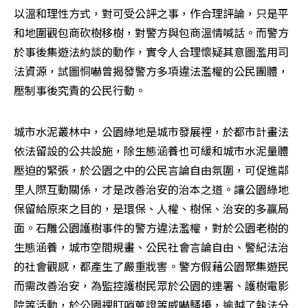
以溫和理性方式，對可受公評之事，作合理評論，只是平
和地圍觀包商砍樹移樹，對警方與包商溫情喊話。而警方
於事後集遊法約談的動作，實令人合理懷疑其意圖濫用司
法資源，試圖恫嚇曾揭發警方多項違法濫權的公民團體，
壓制事後究責的公民行動。
城市水泥叢林中，公園綠地是城市發展裡，於都市計畫法
依法留設的公共設施，除生態涵養也可緩和城市水泥量體
壓迫的緊張，於公園之中的公民言論自由氛圍，可促進鄰
里人際互動關係，才是改善治安的治本之道。讓公園綠地
保留給原來之目的，是環保、人權、樹保、治安的多贏局
面。石雕公園護樹事件的警方違法濫權，對於公園老樹的
生態涵養，城市空間規畫、公民社會言論自由、警紀法治
的社會觀感，都產生了嚴重戕害。警方假藉公園聚集遊民
而需改善治安，為監控護樹民眾於公園的連署、護樹電影
院等活動，於公園裡盯哨蒐證等威嚇騷擾，逾越了執法分