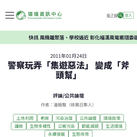
電子報
登入
快訊
風機離聚落、學校過近 彰化福漢風電案環委建議不
2011年01月24日
警察玩弄「集遊惡法」 變成「斧
頭幫」
評論
/
公共論壇
作者：潘翰聲（綠黨召集人）
土地利用
老樹
污染治理
公共論壇
環境政策
護樹
生物多樣性
公害污染
節能減碳
生活環境
永續發展
生態保育