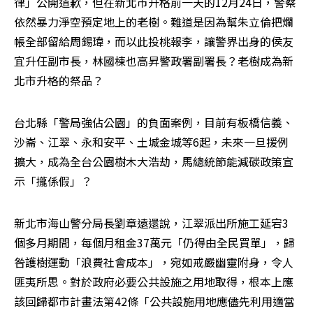
律」公開道歉，但在新北市升格前一天的12月24日，警察
依然暴力淨空預定地上的老樹。難道是因為幫朱立倫把爛
帳全部留給周錫瑋，而以此投桃報李，讓警界出身的侯友
宜升任副市長，林國棟也高昇警政署副署長？老樹成為新
北市升格的祭品？
台北縣「警局強佔公園」的負面案例，目前有板橋信義、
沙崙、江翠、永和安平、土城金城等6起，未來一旦援例
擴大，成為全台公園樹木大浩劫，馬總統節能減碳政策宣
示「攏係假」？
新北市海山警分局長劉章遠還說，江翠派出所施工延宕3
個多月期間，每個月租金37萬元「仍得由全民買單」，歸
咎護樹運動「浪費社會成本」，宛如戒嚴幽靈附身，令人
匪夷所思。對於政府必要公共設施之用地取得，根本上應
該回歸都市計畫法第42條「公共設施用地應儘先利用適當