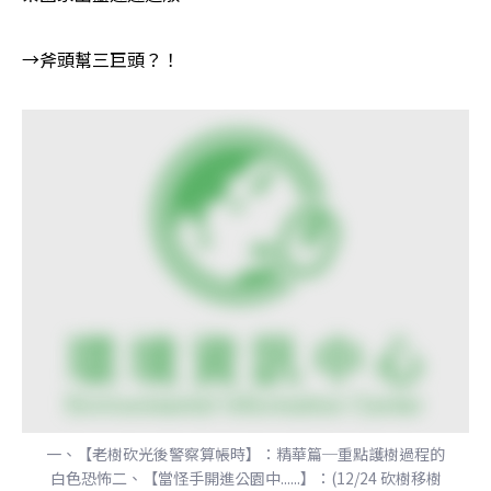
→斧頭幫三巨頭？！
一、【老樹砍光後警察算帳時】：精華篇─重點護樹過程的
白色恐怖二、【當怪手開進公園中......】：(12/24 砍樹移樹