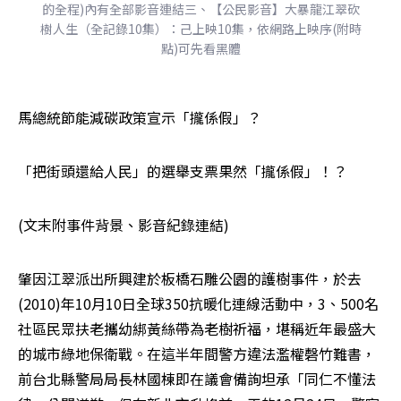
的全程)內有全部影音連結三、【公民影音】大暴龍江翠砍
樹人生（全記錄10集）：己上映10集，依網路上映序(附時
點)可先看黑體
馬總統節能減碳政策宣示「攏係假」？
「把街頭還給人民」的選舉支票果然「攏係假」！？
(文末附事件背景、影音紀錄連結)
肇因江翠派出所興建於板橋石雕公園的護樹事件，於去
(2010)年10月10日全球350抗暖化連線活動中，3、500名
社區民眾扶老攜幼綁黃絲帶為老樹祈福，堪稱近年最盛大
的城市綠地保衛戰。在這半年間警方違法濫權磬竹難書，
前台北縣警局局長林國棟即在議會備詢坦承「同仁不懂法