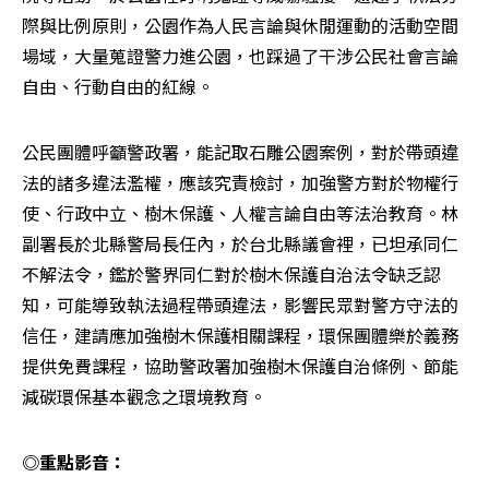
際與比例原則，公園作為人民言論與休閒運動的活動空間
場域，大量蒐證警力進公園，也踩過了干涉公民社會言論
自由、行動自由的紅線。
公民團體呼籲警政署，能記取石雕公園案例，對於帶頭違
法的諸多違法濫權，應該究責檢討，加強警方對於物權行
使、行政中立、樹木保護、人權言論自由等法治教育。林
副署長於北縣警局長任內，於台北縣議會裡，已坦承同仁
不解法令，鑑於警界同仁對於樹木保護自治法令缺乏認
知，可能導致執法過程帶頭違法，影響民眾對警方守法的
信任，建請應加強樹木保護相關課程，環保團體樂於義務
提供免費課程，協助警政署加強樹木保護自治條例、節能
減碳環保基本觀念之環境教育。
◎重點影音：