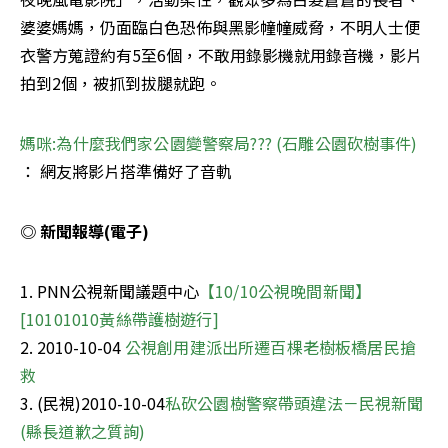
婆婆媽媽，仍面臨白色恐佈與黑影幢幢威脅，不明人士便
衣警方蒐證約有5至6個，不敢用錄影機就用錄音機，影片
拍到2個，被抓到拔腿就跑。
媽咪:為什麼我們家公園變警察局??? (石雕公園砍樹事件) 
： 網友將影片搭準備好了音軌
◎ 新聞報導(電子)
1. PNN公視新聞議題中心
【10/10公視晚間新聞】
[10101010黃絲帶護樹遊行]
2. 2010-10-04 
公視創用建派出所遷百棵老樹板橋居民搶
3. (民視)2010-10-04
私砍公園樹警察帶頭違法－民視新聞 
(縣長道歉之質詢)