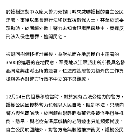
於護樹運動中以龐大警力蒐證盯哨來威嚇護樹的自主公民
連署、事後以集會遊行法移送聲援環保人士，甚至於監委
現勘時，於圍籬外數十警力未知會現場民房地主，竟違反
刑法入侵住居罪，擅闖民宅。
被退回樹保移植計畫後，為對抗而在地居民自主連署的
3500份連署的在地民意，罕見地以江翠派出所所長具名發
起同意興建派出所的連署，也造成基層警力額外的工作負
擔與各界對警方行政不中立的不良觀感。
12月24日的粗暴移樹當時，對於擁有合法公權力的警方，
護樹公民因優勢警力也難以人民自救、阻卻不法，只能向
警方與包商喊話，於圍籬前眼睜睜看著老樹被怪手粗暴推
倒、懸吊，與老樹有深厚感情的老阿嬤也只能頻頻拭淚。
自主公民於圍離外，對警方毫無肢體推擠衝突，護樹公民