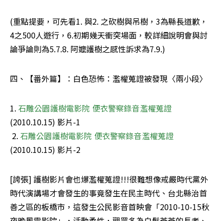
(重點提要，可先看1. 與2. 之砍樹與吊樹，3為縣長道歉，
4之500人遊行，6.初期幾天衝突場面，較詳細說明會與討
論爭論則為5.7.8. 阿嬤護樹之感性訴求為7.9.)
四、【番外篇】：白色恐怖：濫權蒐證被發現〈兩小段〉
1. 
石雕公園護樹電影院 便衣警察錄音濫權蒐證
(2010.10.15) 影片-1

 2. 
石雕公園護樹電影院 便衣警察錄音濫權蒐證
(2010.10.15) 影片-2
[誇張] 護樹影片會也爆濫權蒐證!!!很難想像戒嚴時代黨外
時代演講場才會發生的事竟發生在民主時代、台北縣治首
善之區的板橋市，這發生公民影音首映會「2010-10-15秋
夜晚風電影院」，活動柔性，觀眾多為白髮蒼蒼的長者、