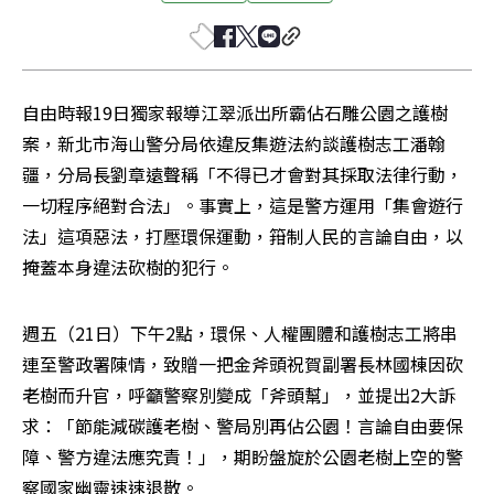
自由時報19日獨家報導江翠派出所霸佔石雕公園之護樹
案，新北市海山警分局依違反集遊法約談護樹志工潘翰
疆，分局長劉章遠聲稱「不得已才會對其採取法律行動，
一切程序絕對合法」。事實上，這是警方運用「集會遊行
法」這項惡法，打壓環保運動，箝制人民的言論自由，以
掩蓋本身違法砍樹的犯行。
週五（21日）下午2點，環保、人權團體和護樹志工將串
連至警政署陳情，致贈一把金斧頭祝賀副署長林國棟因砍
老樹而升官，呼籲警察別變成「斧頭幫」，並提出2大訴
求：「節能減碳護老樹、警局別再佔公園！言論自由要保
障、警方違法應究責！」，期盼盤旋於公園老樹上空的警
察國家幽靈速速退散。