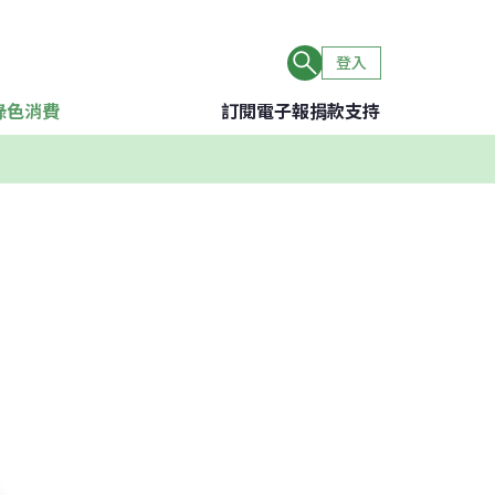
登入
綠色消費
訂閱電子報
捐款支持