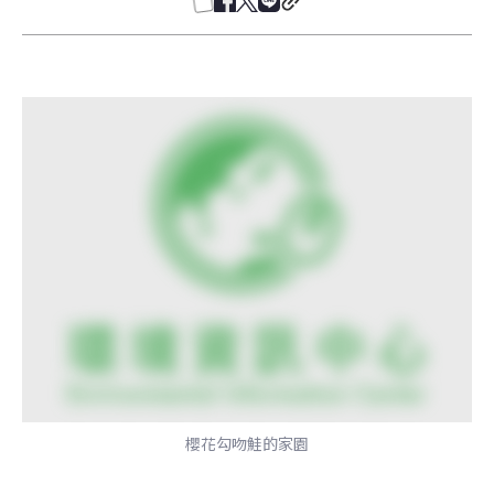
櫻花勾吻鮭的家園