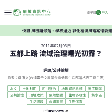
電子報
登入
快訊
風機離聚落、學校過近 彰化福漢風電案環委建
2011年02月03日
五都上路 流域治理曙光初露？
評論
/
公共論壇
作者：盧沛文(台達電子文教基金會低碳生活部落格志工寫手團)
水文
土地利用
河川整治
地理資訊系統
過度開發
公共論壇
環境政策
氣候變遷
生物多樣性
集水區
生活環境
永續發展
生態保育