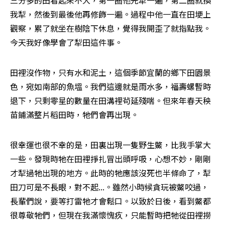
三分多的田看起來不大，第一圈他先犁一遍，第二圈就換
我犁，然後到最後他再修飾一遍。過程中他一直在田埂上
觀察，累了就坐在樹陰下休息，覺得我開歪了就指點我。
今天我好像學會了犁田這件事。
田裡沒作物，只有水和泥土，這個季節宜蘭的鄉下田園景
色，宛如南部的魚塭。我們這邊就是雨水多，福壽螺暫時
退下，只剩零星的數量在田溝裡茍延殘喘。但來年春天秧
苗鋪滿整片稻田時，牠們會再出現。
很幸運也很不幸的是，田裏出現一隻野生鱉，比我手掌大
一些。發現時牠在田裡掙扎冒出頭呼吸，心想不妙，剛剛
才犁過牠出現的地方。此時的牠應該沒死也半條命了，犁
田刀可是不長眼，對不起...。雖然小時候貪玩被鱉咬過，
長輩們說，要等打雷牠才會鬆口。以致於日後，看到鱉都
很尊敬牠們，但現在我滿懷愧疚，只能暫時把牠從田裡撈