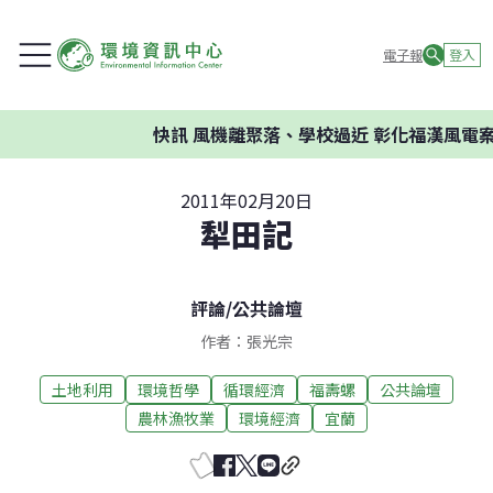
電子報
登入
快訊
風機離聚落、學校過近 彰化福漢風電案環
2011年02月20日
犁田記
評論
/
公共論壇
作者：張光宗
土地利用
環境哲學
循環經濟
福壽螺
公共論壇
農林漁牧業
環境經濟
宜蘭