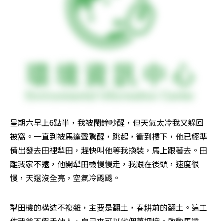
星期六早上6點半，我被鬧鐘吵醒，但天氣太冷我又躲回
被窩。一直到被馬達聲驚醒，跳起，衝到樓下，他已經準
備出發去田裡犁田，趕快叫他等我換裝，馬上跟著去。田
離我家不遠，他開犁田機慢慢走，我跟在後頭，速度很
慢，天還沒全亮，空氣冷颼颼。
犁田機的構造不複雜，主要是翻土，春耕前的翻土。這工