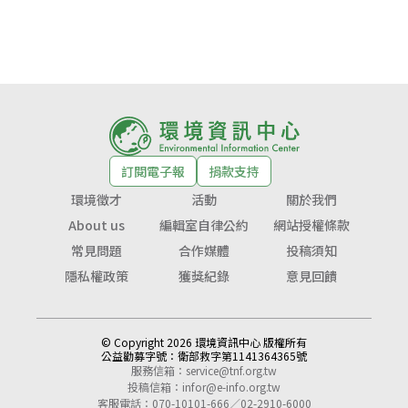
訂閱電子報
捐款支持
環境徵才
活動
關於我們
About us
編輯室自律公約
網站授權條款
常見問題
合作媒體
投稿須知
隱私權政策
獲獎紀錄
意見回饋
© Copyright 2026 環境資訊中心 版權所有
公益勸募字號：
衛部救字第1141364365號
服務信箱：
service@tnf.org.tw
投稿信箱：
infor@e-info.org.tw
客服電話：070-10101-666／02-2910-6000