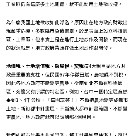
工業區仍有這麼多土地閒置，就不能動用土地徵收權。
為什麼我國土地徵收如此浮濫？原因出在地方政府財政出
現嚴重危機，多數縣市負債累累，於是表面上設立科技園
區、工業區，但事實上是在進行土地炒作及開發，而現在
的狀況就是，地方政府帶頭在做土地炒作跟開發。
地價稅、土地增值稅、房屋稅、契稅
這4大稅目是地方財
政最重要的支柱，但民國67年停徵田賦，農地課不到稅，
因此各地方政府不斷變更農地，從南到北不斷有科學園
區，旁邊又有所謂的特定區，例如，台中一個特定區竟然
畫到3、4千公頃，「這開玩笑！」不斷把農地變更成都市
土地、新訂都市計畫區、不斷擴大都市計畫範圍、不斷變
更農地，地方政府就可以課到那4個稅目。
我們的都市計畫也非常浮濫，都市計畫如果住滿人，可以