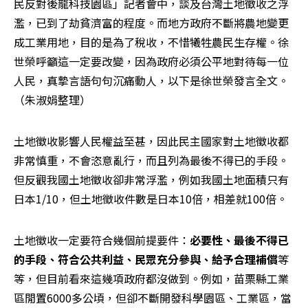
民反對後龍科技園區」記者會中，談及台灣土地徵收之浮
濫，已到了劫貧濟富的程度。而地方政府不斷將農地變更
成工業用地，目的是為了稅收，不惜犧牲農民生存權。徐
世榮呼籲這一定要改變，因為政府必須公平地對待每一位
人民，真摯言語句句沉痛動人，以下是徐世榮發言全文。
（朱淑娟整理）
土地徵收影響人民權益至甚，因此民主國家對土地徵收都
非常慎重，不會恣意亂行，而且列為最後不得已的手段。
但反觀我國土地徵收卻非常浮濫，例如我國土地面積只有
日本1/10，但土地徵收件數是日本10倍，相差就100倍。
土地徵收一定要符合幾個前提要件：
必要性、最後不得已
的手段、符合公共利益、民眾充分參與、給予合理補償
等
等，但目前看來這幾項政府都沒做到。例如，苗栗縣工業
區閒置6000多公頃，但卻不斷開發科學園區、工業區，當