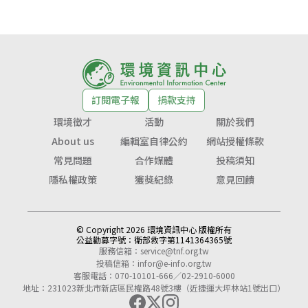
訂閱電子報
捐款支持
環境徵才
活動
關於我們
About us
編輯室自律公約
網站授權條款
常見問題
合作媒體
投稿須知
隱私權政策
獲獎紀錄
意見回饋
© Copyright 2026 環境資訊中心 版權所有
公益勸募字號：
衛部救字第1141364365號
服務信箱：
service@tnf.org.tw
投稿信箱：
infor@e-info.org.tw
客服電話：070-10101-666／02-2910-6000
地址：231023新北市新店區民權路48號3樓（近捷運大坪林站1號出口）