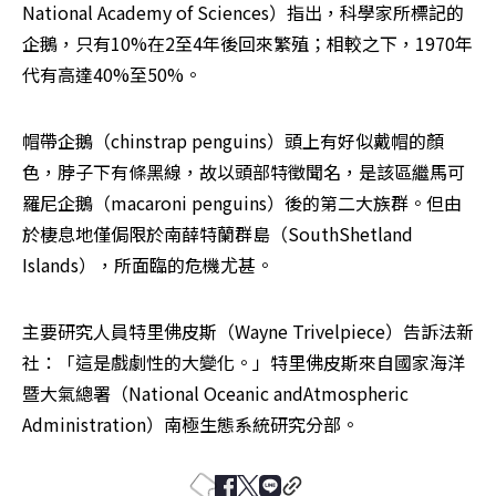
National Academy of Sciences）指出，科學家所標記的
企鵝，只有10%在2至4年後回來繁殖；相較之下，1970年
代有高達40%至50%。
帽帶企鵝（chinstrap penguins）頭上有好似戴帽的顏
色，脖子下有條黑線，故以頭部特徵聞名，是該區繼馬可
羅尼企鵝（macaroni penguins）後的第二大族群。但由
於棲息地僅侷限於南薛特蘭群島（SouthShetland 
Islands），所面臨的危機尤甚。
主要研究人員特里佛皮斯（Wayne Trivelpiece）告訴法新
社：「這是戲劇性的大變化。」特里佛皮斯來自國家海洋
暨大氣總署（National Oceanic andAtmospheric 
Administration）南極生態系統研究分部。