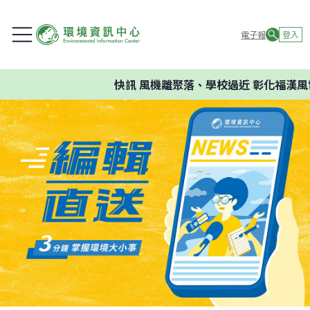
電子報
登入
快訊
風機離聚落、學校過近 彰化福漢風