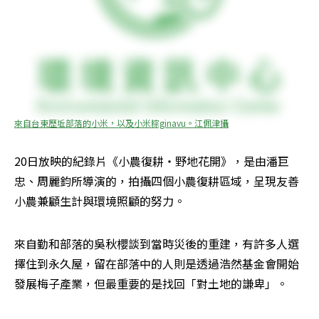
來自台東歷坵部落的小米，以及小米粽ginavu。江佩津攝
20日放映的紀錄片《小農復耕‧野地花開》，是由潘巨
忠、周麗鈞所導演的，拍攝四個小農復耕區域，呈現友善
小農兼顧生計與環境照顧的努力。
來自勤和部落的吳秋櫻談到當時災後的重建，有許多人選
擇住到永久屋，留在部落中的人則是透過浩然基金會開始
發展梅子產業，但最重要的是找回「對土地的謙卑」。