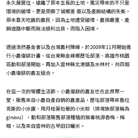
永久屋居住，遠離了原本生長的土地。風災帶來的不只是
環境的破壞，更是突顯了城鄉差 距以及產銷結構的失衡，
原本靠天吃飯的農民，因為土地遭受破壞、農損嚴重、產
銷道路中斷而無法順利出貨，而陷入困境。
透過浩然基金會以及台灣農村陣線，於2009年11月開始進
行小農復耕計畫，從台東縣金峰鄉歷坵部落、高雄市桃園
區勤和部落開始，再加入雲林縣北港鎮及水林村，共四個
小農復耕的農友組合。
在這一次的彎腰生活節，小農復耕的農友也在此齊聚一
堂，販售來自小農自產自銷的農產品，歷坵部落帶來魯拉
克斯的小米露、用月桂葉包著的小米粽（排灣族部落稱為
ginavu），勤和部落販售部落種植的無毒桃源香梅、梅
精，以及來自雲林的古早田日曬米。