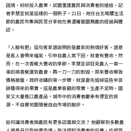
困境，紛紛投入農業，試圖重建農民與消費者的連結，記
者李慧宜就是這樣的一個例子。21日，她在台北彎腰生活
節的農民市集與民眾分享她在美濃蘿蔔園務農的經過與體
認。
「人腳有肥」這句客家語說明的是農家的熱情好客，語意
是客人會帶來福氣，引申自農人常下田，就會有豐收。然
而，在一次香蕉大豐收的季節，李慧宜卻目見農人一車一
車的將香蕉運到農會，再一刀一刀的割毀。原來豐收導致
價格崩盤，政府收購的第一步驟，就是要先毀掉這些辛苦
耕種得來的果實。這是農業客觀的現實。生產不足時，國
家又大量進口農產品。城市中的消費者慶幸有便宜的貨
源，不自覺地跟隨著自由市場的腳步。
如何讓消費者與農民有更多認識與交流？ 她觀察到多數農
人將產品交到拍賣市場，無法得知消費者的反應，也感受