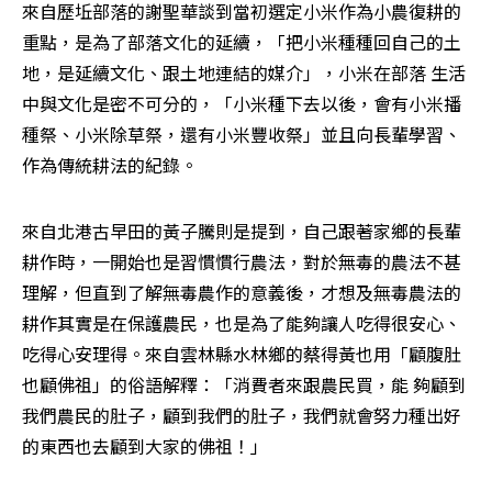
來自歷坵部落的謝聖華談到當初選定小米作為小農復耕的
重點，是為了部落文化的延續，「把小米種種回自己的土
地，是延續文化、跟土地連結的媒介」，小米在部落 生活
中與文化是密不可分的，「小米種下去以後，會有小米播
種祭、小米除草祭，還有小米豐收祭」並且向長輩學習、
作為傳統耕法的紀錄。
來自北港古早田的黃子騰則是提到，自己跟著家鄉的長輩
耕作時，一開始也是習慣慣行農法，對於無毒的農法不甚
理解，但直到了解無毒農作的意義後，才想及無毒農法的
耕作其實是在保護農民，也是為了能夠讓人吃得很安心、
吃得心安理得。來自雲林縣水林鄉的蔡得黃也用「顧腹肚
也顧佛祖」的俗語解釋：「消費者來跟農民買，能 夠顧到
我們農民的肚子，顧到我們的肚子，我們就會努力種出好
的東西也去顧到大家的佛祖！」