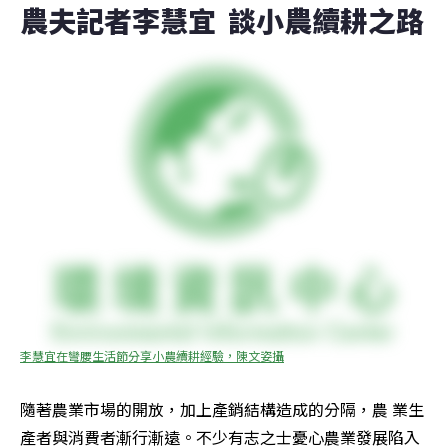
農夫記者李慧宜  談小農續耕之路
李慧宜在彎腰生活節分享小農續耕經驗，陳文姿攝
隨著農業市場的開放，加上產銷結構造成的分隔，農 業生
產者與消費者漸行漸遠。不少有志之士憂心農業發展陷入