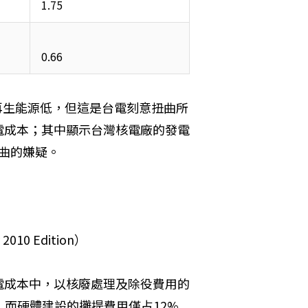
1.75
0.66
、再生能源低，但這是台電刻意扭曲所
電成本；其中顯示台灣核電廠的發電
扭曲的嫌疑。
ty 2010 Edition）
電成本中，以核廢處理及除役費用的
，而硬體建設的攤提費用僅占12%