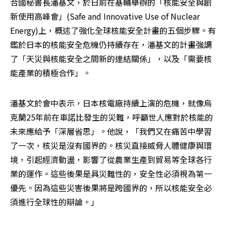
合國秘書長潘基文，於日前在基輔舉辦的「核能安全與創
新使用高峰會」(Safe and Innovative Use of Nuclear 
Energy)上，概述了強化全球核能安全計畫的五個步驟。有
鑑於日本的核能安全危機仍持續存在，潘基文的計畫強調
了「天災與核能安全之間新的連結關係」，以及「需要核
能產業的積極合作」。
潘基文於會中表示，日本核電廠持續上演的危機，就像烏
克蘭25年前在車諾比發生的災難，呼籲世人應對於核能的
未來應給予「深層省思」。他說，「我們又在痛苦中學習
了一次，核災是沒有國界的。核災直接威脅人體健康與環
境，引起經濟動盪，影響了從農業生產到貿易等全球各行
業的運作。這些後果是具災難性的，安全性必須視為第一
優先。因為這些災害後果將是跨國界的，所以核能安全必
須進行全球性的辯論。」