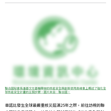
聯合國秘書長潘基文在基輔舉辦的核能安全與創新使用高峰會上概述了強化全
球核能安全計畫的五個步驟。圖片來自：聯合國。
車諾比發生全球最嚴重核災屆滿25年之際，前往訪視的聯