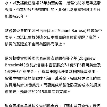
水，以及鏽蝕已經讓25年前蓋的第一層強化防罩建築逐漸
毀壞，依當初設計規畫的目的，此強化防罩建築總共將只
能維持20年。
歐盟執委會的主席巴洛索(Jose Manuel Barroso)於會議中
表示，車諾比事故與這次日本福島的事故都提醒了我們，
核災的蔓延並不會因為國界而停止。
歐盟執委會與美國代表前國安顧問布賽辛基(Zbigniew 
Brzezinski )分別於會議中宣誓將投入1億5千6百萬美金及
1億2千3百萬美金，供興建車諾比汙染遮蔽防護建築用。
會議中捐贈金額總數達7億8千萬美金，完成興建強化防罩
的費用共計10億美元，而要完成新強化防罩的成本則須20
億美元，預計將於2015年年底前完成。
聯合國祕書長潘基文告訴與會者，「藉由共同合作，我們