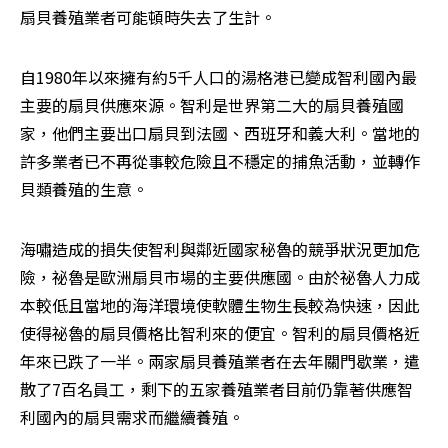
扇貝養殖業者可能頓時失去了生計。
自1980年以來擁有約5千人口的湯格港已變成智利國內最
主要的扇貝供應來源。智利是世界第二大的扇貝養殖國
家，他們主要出口扇貝到法國、西班牙和義大利。當地的
許多業者已不再從事較危險且不穩定的捕魚活動，並轉作
貝類養殖的生意。
海嘯造成的損失使智利與鄰近國家秘魯的競爭狀況更加危
險，祕魯是歐洲扇貝市場的主要供應國。由於祕魯人力成
本較低且當地的海洋環境使軟體生物生長較為快速，因此
使得祕魯的扇貝價格比智利來的便宜。智利的扇貝價格近
年來已跌了一半。兩家扇貝養殖業者在去年關門歇業，遣
散了7百名員工，剩下的五家養殖業者目前仍靠著供應智
利國內的扇貝需求而繼續養殖。