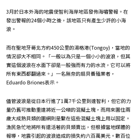
3月於日本外海的地震使智利海岸地區發佈海嘯警報。在
發出警報的24個小時之後，該地區只有產生少許的小海
浪。
而在聖地牙哥北方約450公里的湯格港(Tongoy)，當地的
情況卻大不相同。「一般以為只是一個小小的波浪，但其
實這個波浪在水面下卻是一股強而有力的水流，它可以將
所有東西都翻過來。」一名無奈的扇貝養殖業者，
Eduardo Briones表示。
儘管波浪是從日本行進了1萬7千公里到達智利，但它的力
量仍舊可推動重達將近一公噸的混擬土塊，而用來圍住兩
歲大成熟貝類的圍網則是繫在這些混擬土塊上用以固定。
漁民急忙地將所有還活著的貝類賣出，但根據當地媒體的
報導，地震引起的波浪造成的損失約六百萬美元。數百位