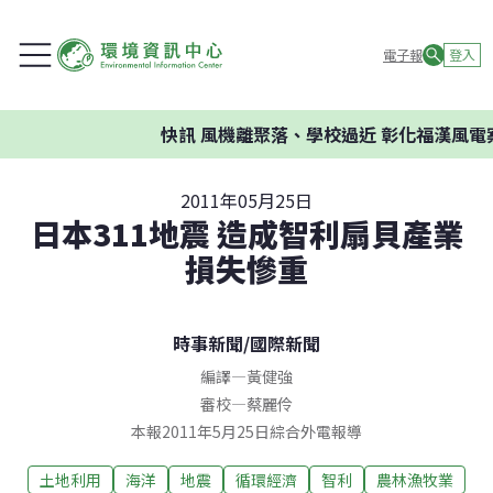
電子報
登入
快訊
風機離聚落、學校過近 彰化福漢風電案
2011年05月25日
日本311地震 造成智利扇貝產業
損失慘重
時事新聞
/
國際新聞
編譯
—
黃健強
審校
—
蔡麗伶
本報2011年5月25日綜合外電報導
土地利用
海洋
地震
循環經濟
智利
農林漁牧業