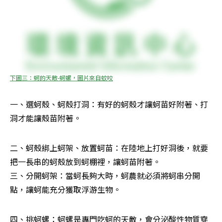
下圖三：蚵的天敵-蚵螺，圖片來自蚊咬
一、選蚵殼、蚵殼打洞：有好的蚵殼才讓蚵苗好附著、打
洞才能讓殼苗附著。
二、蚵殼綁上蚵架、放置蚵苗：在陸地上打好洞後，就要
把一長串的蚵殼放到蚵棚裡，讓蚵苗附著。

三、分開蚵架：當蚵長夠大時，蚵農就必須將蚵串分開
點，讓蚵能充分獲取浮游生物。
四、挑蚵螺：蚵螺是專門吃蚵的天敵，會分泌酸性物質穿