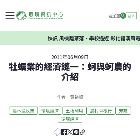
電子報
登入
快訊
風機離聚落、學校過近 彰化福漢風電案
2011年06月09日
牡蠣業的經濟鏈一：蚵與蚵農的
介紹
作者：黃裕穎
農林漁牧業
環境經濟
土地利用
農村草根行
芳苑
循環經濟