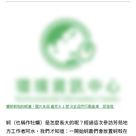
搬移蚵殼的蚵農，圖片來自 番挖６１號 文史自然行動倉庫　部落格 
蚵（也稱作牡蠣）是怎麼長大的呢？經過這次參訪芳苑地
方工作者阿水，我們才知道：一開始蚵農們會放置蚵殼在