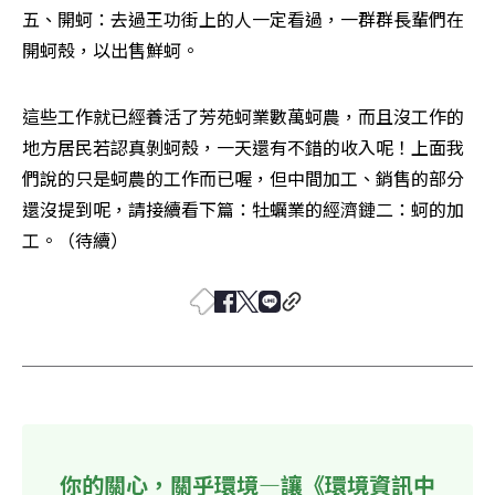
五、開蚵：去過王功街上的人一定看過，一群群長輩們在
開蚵殼，以出售鮮蚵。
這些工作就已經養活了芳苑蚵業數萬蚵農，而且沒工作的
地方居民若認真剝蚵殼，一天還有不錯的收入呢！上面我
們說的只是蚵農的工作而已喔，但中間加工、銷售的部分
還沒提到呢，請接續看下篇：牡蠣業的經濟鏈二：蚵的加
工。（待續）
你的關心，關乎環境—讓《環境資訊中