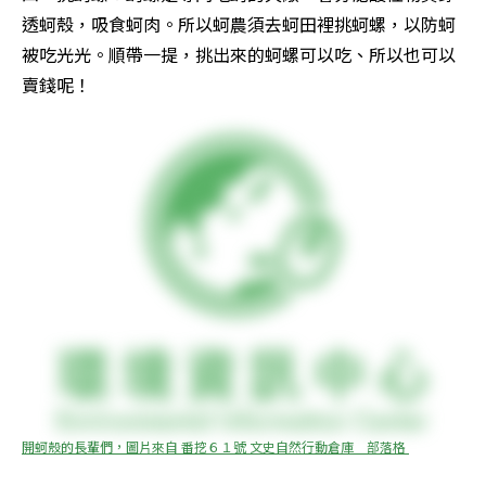
透蚵殼，吸食蚵肉。所以蚵農須去蚵田裡挑蚵螺，以防蚵
被吃光光。順帶一提，挑出來的蚵螺可以吃、所以也可以
賣錢呢！
開蚵殼的長輩們，圖片來自 番挖６１號 文史自然行動倉庫　部落格 