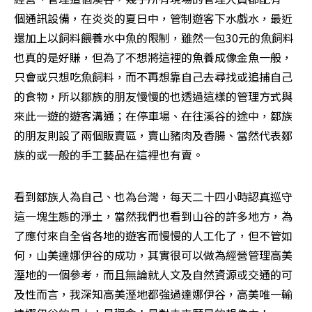
個通訊設備，在炎炎的夏日中，管制遊客下水戲水，最近
還加上以飼料餵養水中魚的限制，雖然一包30元的魚飼料
也真的是好賺，但為了不想將這裡的魚養成像金魚一般，
只會或只想吃魚飼料，而不再想靠自己去尋找或追捕自己
的食物，所以鄒族的朋友慢慢的也透過這樣的管理方式與
來此一遊的遊客溝通；在停車場、在往溪谷的途中，鄒族
的朋友則設了兩個販賣區，賣山豬肉及香腸、當然代表鄒
族的或一般的手工藝品在這裡也有賣。 
看到鄒族人為自己、也為台灣，每天二十四小時認真巡守
這一塊生態的淨土，當然我們也看到山谷的許多地方，為
了應付來自全省各地的遊客而慢慢的人工化了，但不管如
何，山美達娜伊谷的成功，其實很可以做為經營管理高美
溼地的一個參考，而且無論就人文及自然資源或交通的可
及性而言，我深知高美溼地都強過達娜伊谷，高美唯一輸