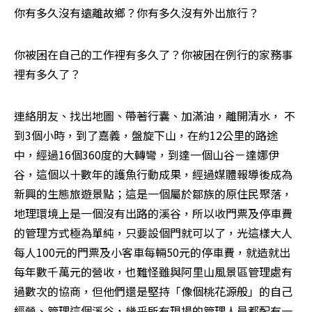
你有多久沒有遠離故鄉？你有多久沒有外出旅行？ 
你被困在自己的工作裡有多久了？你被困在例行的家務事
裡有多久了？ 
連絡朋友、找出地圖、帶著行囊、加滿油，離開清水， 不
到3個小時，到了嘉義，盤旋下山，在約12公里的路途
中，經過16個360度的大轉彎，到達一個山谷－達娜伊
谷，這個以十數年的護魚行動成果，經過媒體報導後成為
新興的生態旅遊景點；這是一個屬於鄒族的原住民聚落，
地理環境上是一個沒有出路的溪谷，所以收門票及停車費
的管理方式極為單純，只要設個門就可以了，光這樣大人
每人100元的門票及小客車每輛50元的停車費，就造就出
每年數千萬元的營收，也難怪雖與阿里山風景區管理處有
過數次的協商，但他們還是堅持「像個桃花源般」的自己
經營、管理這個溪谷，幾乎所有現場的管理人員都配有一