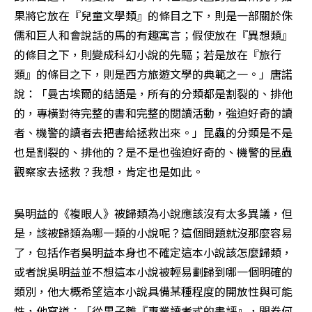
果將它放在『兒童文學類』的條目之下，則是一部關於侏
儒和巨人和會說話的馬的有趣寓言；假使放在『異想類』
的條目之下，則變成科幻小說的先驅；若是放在『旅行
類』的條目之下，則是西方旅遊文學的典範之一。」唐諾
說：「曼古埃爾的結語是，所有的分類都是割裂的、排他
的，專橫對待完整的書和完整的閱讀活動，強迫好奇的讀
者、機警的讀者去把書給拯救出來。」昆蟲的分類是不是
也是割裂的、排他的？是不是也強迫好奇的、機警的昆蟲
觀察家去拯救？我想，肯定也是如此。
吳明益的《複眼人》被歸類為小說應該沒有太多異議，但
是，該被歸類為哪一類的小說呢？這個問題就沒那麼容易
了，包括作者吳明益本身也不確定這本小說該怎麼歸類，
或者說吳明益並不想這本小說被輕易劃歸到哪一個明確的
類別，他大概希望這本小說具備某種程度的開放性與可能
性，他寫道：「從果子離『專業讀者式的書評』，開卷何