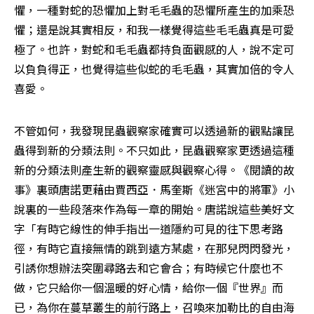
懼，一種對蛇的恐懼加上對毛毛蟲的恐懼所產生的加乘恐
懼；還是說其實相反，和我一樣覺得這些毛毛蟲真是可愛
極了。也許，對蛇和毛毛蟲都持負面觀感的人，說不定可
以負負得正，也覺得這些似蛇的毛毛蟲，其實加倍的令人
喜愛。
不管如何，我發現昆蟲觀察家確實可以透過新的觀點讓昆
蟲得到新的分類法則。不只如此，昆蟲觀察家更透過這種
新的分類法則產生新的觀察靈感與觀察心得。《閱讀的故
事》裏頭唐諾更藉由賈西亞．馬奎斯《迷宮中的將軍》小
說裏的一些段落來作為每一章的開始。唐諾說這些美好文
字「有時它線性的伸手指出一道隱約可見的往下思考路
徑，有時它直接無情的跳到遠方某處，在那兒閃閃發光，
引誘你想辦法突圍尋路去和它會合；有時候它什麼也不
做，它只給你一個溫暖的好心情，給你一個『世界』而
已，為你在蔓草叢生的前行路上，召喚來加勒比的自由海