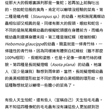
從那大大的假眼裏誤判那是一隻蛇；若再加上前胸吐出
的、仿如蛇信般的臭角，肯定可以嚇壞沒經驗的菜鳥。第
二種是蟻舟蛾（
Stauropus sp.
）的幼蟲，祂和無尾鳳蝶幼
蟲相似卻又相異的是，同樣有膨大的假頭、眼紋和蛇信，
不同的是無尾鳳蝶幼蟲的模擬蛇頭選在身體前方，而蟻舟
蛾幼蟲則選擇身體末段。第三種是端紅蝶（橙端粉蝶）
Hebomoia glaucippe
的幼蟲，簡直就是一條青竹絲，一
條雄性的青竹絲，因為同樣擁有體側白紅線紋（雖不那麼
100%相同），假眼和姿態，也是十足像一條青竹絲的樣
貌。第四種是長斑擬燈蛾（
Asota plana
）的幼蟲，祂讓
人（至少是讓我）聯想到雨傘節，當然，長斑擬燈蛾幼蟲
的黃黑相間環形紋並不同於雨傘節白黑相間的環形紋，但
這種聯想就足以嚇壞一些膽小的菜鳥了。
有些人天生怕蛇，還有些人（宣稱自己）天生怕毛毛蟲。
真不知這四種像蛇的毛毛蟲有沒有讓這些人更加感到恐