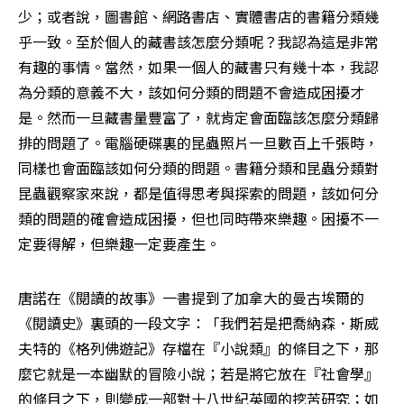
少；或者說，圖書館、網路書店、實體書店的書籍分類幾
乎一致。至於個人的藏書該怎麼分類呢？我認為這是非常
有趣的事情。當然，如果一個人的藏書只有幾十本，我認
為分類的意義不大，該如何分類的問題不會造成困擾才
是。然而一旦藏書量豐富了，就肯定會面臨該怎麼分類歸
排的問題了。電腦硬碟裏的昆蟲照片一旦數百上千張時，
同樣也會面臨該如何分類的問題。書籍分類和昆蟲分類對
昆蟲觀察家來說，都是值得思考與探索的問題，該如何分
類的問題的確會造成困擾，但也同時帶來樂趣。困擾不一
定要得解，但樂趣一定要產生。
唐諾在《閱讀的故事》一書提到了加拿大的曼古埃爾的
《閱讀史》裏頭的一段文字：「我們若是把喬納森．斯威
夫特的《格列佛遊記》存檔在『小說類』的條目之下，那
麼它就是一本幽默的冒險小說；若是將它放在『社會學』
的條目之下，則變成一部對十八世紀英國的挖苦研究；如