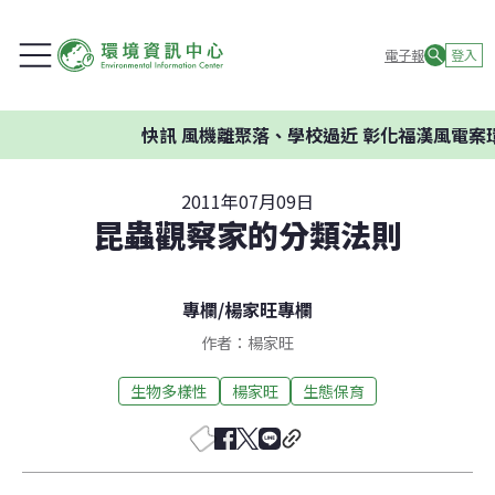
電子報
登入
快訊
風機離聚落、學校過近 彰化福漢風電案環
2011年07月09日
昆蟲觀察家的分類法則
專欄
/
楊家旺專欄
作者：楊家旺
生物多樣性
楊家旺
生態保育