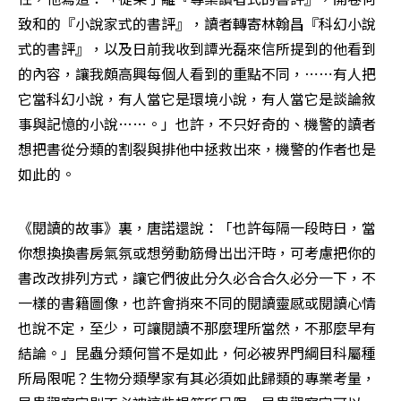
致和的『小說家式的書評』，讀者轉寄林翰昌『科幻小說
式的書評』，以及日前我收到譚光磊來信所提到的他看到
的內容，讓我頗高興每個人看到的重點不同，⋯⋯有人把
它當科幻小說，有人當它是環境小說，有人當它是談論敘
事與記憶的小說……。」也許，不只好奇的、機警的讀者
想把書從分類的割裂與排他中拯救出來，機警的作者也是
如此的。
《閱讀的故事》裏，唐諾還說：「也許每隔一段時日，當
你想換換書房氣氛或想勞動筋骨出出汗時，可考慮把你的
書改改排列方式，讓它們彼此分久必合合久必分一下，不
一樣的書籍圖像，也許會捎來不同的閱讀靈感或閱讀心情
也說不定，至少，可讓閱讀不那麼理所當然，不那麼早有
結論。」昆蟲分類何嘗不是如此，何必被界門綱目科屬種
所局限呢？生物分類學家有其必須如此歸類的專業考量，