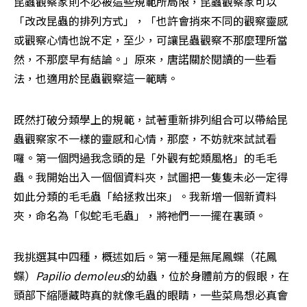
昆蟲觀察家則不必被這些規範所局限，昆蟲觀察家可以
「改改昆蟲的排列方式」，「也許會捎來不同的觀察靈感
或觀察心情也說不定，至少，可讓昆蟲觀察不那麼理所當
然，不那麼早有結論。」原來，唐諾關於閱讀的一些看
法，也適用於昆蟲觀察這一範疇。
既然打破分類學上的規範，試著重新排列組合可以帶給昆
蟲觀察家不一樣的靈感和心情，那麼，不妨就來試試看
囉。第一個閃過我念頭的是「外觀有蛇類風格」的毛毛
蟲。我開始出入一個個資料夾，試圖把一隻隻未必一定得
如此分類的毛毛蟲「給拯救出來」。我新增一個新資料
夾，命名為「似蛇毛毛蟲」，將祂們一一擺在裏頭。
我挑選其中四種，概述如后。第一種是無尾鳳蝶（花鳳
蝶）
Papilio demoleus
的幼蟲，位於身體前方的假眼，在
頭部下縮隱藏時真的就像毛蟲的眼睛，一些菜鳥想必真會