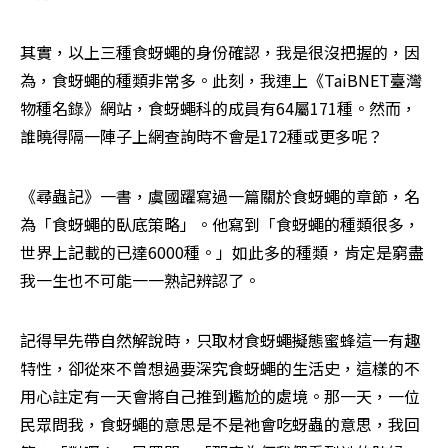
其實，以上三種食蚜蠅的身份確認，我是很沒把握的，因
為，食蚜蠅的種類非常多。此刻，我連上《TaiBNET臺灣
物種名錄》網站，食蚜蠅科的成員有64屬171種。然而，
誰曉得隔一陣子上網查詢時不會是172種或更多呢？
《尋蟲記》一書，虞國躍寫過一篇關於食蚜蠅的章節，名
為「食蚜蠅的臥底策略」。他寫到「食蚜蠅的種類很多，
世界上記載的已達6000種。」如此多的種類，肯定是窮盡
我一生也不可能一一熟記辨認了。
記得早先帶自然解說時，只取材食蚜蠅擬態蜜蜂這一有趣
特性，卻從來不曾想過要深究食蚜蠅的生活史，這樣的不
用心註定有一天會將自己推到尷尬的處境。那一天，一位
民眾問我，食蚜蠅的意思是不是祂會吃蚜蟲的意思，我回