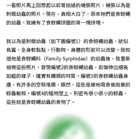
一看照片馬上回想起以前曾拍過的幾張照片、幾張以為是
刺蛾幼蟲的照片。現在，真相大白了，原來祂們是食蚜蠅
的幼蟲。我擁有了食蚜蠅拼圖的第一塊拼塊。
我以為是刺蛾幼蟲（如下圖編號1）的食蚜蠅幼蟲，狀似
鳥糞，全身軟黏黏，行動時，身體的形狀可以改變。我知
道祂是食蚜蠅科（Family Syrphidae）的幼蟲後，我重新
檢視這些照片，發現編號2的食蚜蠅幼蟲，前端伸出細長
如蛆的樣子，確實有蠅類的特質。編號3的食蚜蠅幼蟲身
邊，有許多的空殼堆積，顯然，這些是被祂吸食後拋棄的
蚜蟲軀殼。編號4的植物莖上，則密布很小很小的蚜蟲，
這些就是食蚜蠅幼蟲的食物了。