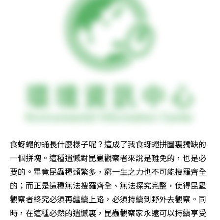
食蚜蠅的蛹長什麼樣子呢？這成了我食蚜蠅拼圖裏獨缺的
一個拼塊。這種遺憾對昆蟲觀察者來說是難免的，也是必
要的。畢竟昆蟲種類繁多，窮一生之力也不可能搜羅齊全
的；而正是這種無法搜羅齊全、無法探究完整，使得昆蟲
觀察者終究必須再繼續上路，必須持續到野外去觀察。同
時，在這種必然的遺憾裏，昆蟲觀察家永遠可以持續享受