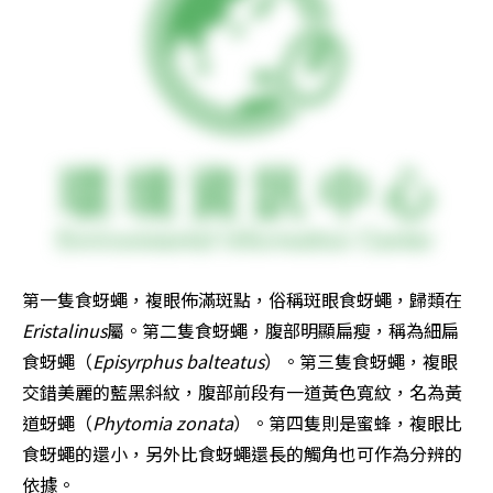
第一隻食蚜蠅，複眼佈滿斑點，俗稱斑眼食蚜蠅，歸類在
Eristalinus
屬。第二隻食蚜蠅，腹部明顯扁瘦，稱為細扁
食蚜蠅（
Episyrphus balteatus
）。第三隻食蚜蠅，複眼
交錯美麗的藍黑斜紋，腹部前段有一道黃色寬紋，名為黃
道蚜蠅（
Phytomia zonata
）。第四隻則是蜜蜂，複眼比
食蚜蠅的還小，另外比食蚜蠅還長的觸角也可作為分辨的
依據。