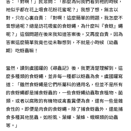
答：「對啊！」民眾問：「那麼為何我們看到祂的時候，
祂似乎都在花上吸食花粉花蜜呢？」我想了想，無言以
對，只在心裏自責：「對啊！這麼簡單的問題，我怎麼不
曾想過呢？總是訪花吸蜜的食蚜蠅，為什麼叫『食蚜』蠅
呢？」這個問題在後來我知道答案後，又再度自責，因為
答案這麼簡單我竟也從未聯想到，不就是小時候（幼蟲
期）吃蚜蟲嘛！
當然，讀到虞國躍的《尋蟲記》後，我更清楚理解到，這
麼多種類的食蚜蠅，並非每一種都以蚜蟲為食。虞國躍寫
道：「雖然食蚜蠅是它們所屬科的通用名，但並不是所有
的食蚜蠅都是捕食蚜蟲的，一些食蚜蠅幼蟲取食植物、菌
類，或者以腐敗的有機物或禽畜糞便為食，還有一些是雜
食性的。即便是肉食的食蚜蠅，除了捕食蚜蟲外，還能捕
食多種其他昆蟲，如粉虱、葉蟬、葉蜂、蛾蝶類的幼蟲
等。」