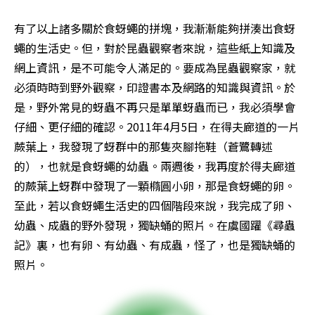
有了以上諸多關於食蚜蠅的拼塊，我漸漸能夠拼湊出食蚜
蠅的生活史。但，對於昆蟲觀察者來說，這些紙上知識及
網上資訊，是不可能令人滿足的。要成為昆蟲觀察家，就
必須時時到野外觀察，印證書本及網路的知識與資訊。於
是，野外常見的蚜蟲不再只是單單蚜蟲而已，我必須學會
仔細、更仔細的確認。2011年4月5日，在得夫廊道的一片
蕨葉上，我發現了蚜群中的那隻夾腳拖鞋（蒼鷺轉述
的），也就是食蚜蠅的幼蟲。兩週後，我再度於得夫廊道
的蕨葉上蚜群中發現了一顆橢圓小卵，那是食蚜蠅的卵。
至此，若以食蚜蠅生活史的四個階段來說，我完成了卵、
幼蟲、成蟲的野外發現，獨缺蛹的照片。在虞國躍《尋蟲
記》裏，也有卵、有幼蟲、有成蟲，怪了，也是獨缺蛹的
照片。