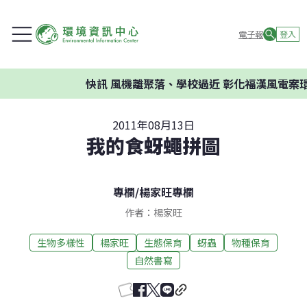
電子報
登入
快訊
風機離聚落、學校過近 彰化福漢風電案環委建
2011年08月13日
我的食蚜蠅拼圖
專欄
/
楊家旺專欄
作者：楊家旺
生物多樣性
楊家旺
生態保育
蚜蟲
物種保育
自然書寫