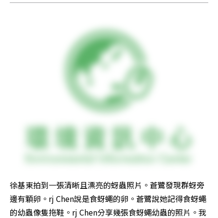
徐基東拍到一張清晰且漂亮的蚜蟲照片。蒼鷺發現群蚜旁
邊有顆卵。rj Chen說是食蚜蠅的卵。蒼鷺說她記得食蚜蠅
的幼蟲像隻拖鞋。rj Chen分享幾張食蚜蠅幼蟲的照片。我