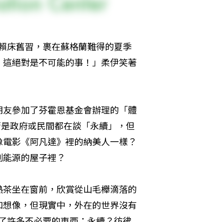
反賴床舊習，裹在蘇格蘭難得的夏季
，這絕對是不可能的事！」柔伊笑著
朋友參加了芬霍恩基金會辦理的「體
灣不管是政府或民間都在談「永續」，但
電影《阿凡達》裡的納美人一樣？ 
制能源的屋子裡？
熱茶坐在窗前，欣賞從山毛櫸滴落的
和想像，但現實中，外在的世界沒有
，買了許多不必要的東西；永續？彷彿