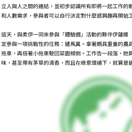
立人與人之間的連結，並初步認識所有即將一起工作的
和人數需求，參與者可以自行決定對什麼感興趣再開始
這天，與柔伊一同來參與「體驗週」活動的黟伴伊蓮娜（E
定參與一項挑戰性的任務：鏟馬糞。拿著頗具重量的農
拖車，再搭著小拖車駛回菜園傾倒。工作告一段落，她
味，甚至帶有茅草的清香，而且在綠意環繞下，就算是