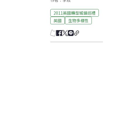
作者：李紋
2011英國轉型城鎮巡禮
英國
生物多樣性