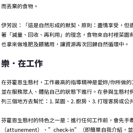
而丟棄的食物。
伊芳說：「這是自然形成的默契、原則：盡情享受，但
著「減量、回收、再利用」的理念，食物來自村裡菜園
也拿來做堆肥及餵豬用，讓資源再次回歸自然循環中。
樂．在工作
在芬霍恩生態村，工作最高的指導精神是愛妳/你所做的工作（Work
並在服務眾人、體貼自己的狀態下進行。在參與生態村
列三個地方去幫忙：1. 菜園、2. 廚房、3. 打理客房或
芬霍恩生態村的特色之一是：進行任何工作前，會先手
（attunement）、”check-in”（即簡單自我介