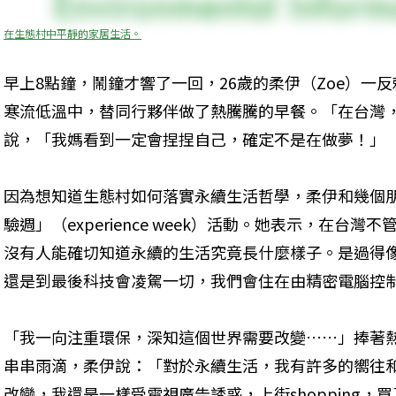
在生態村中平靜的家居生活。
早上8點鐘，鬧鐘才響了一回，26歲的柔伊（Zoe）一
寒流低溫中，替同行夥伴做了熱騰騰的早餐。「在台灣
說，「我媽看到一定會捏捏自己，確定不是在做夢！」
因為想知道生態村如何落實永續生活哲學，柔伊和幾個
驗週」（experience week）活動。她表示，在台
沒有人能確切知道永續的生活究竟長什麼樣子。是過得像
還是到最後科技會凌駕一切，我們會住在由精密電腦控
「我一向注重環保，深知這個世界需要改變……」捧著
串串雨滴，柔伊說：「對於永續生活，我有許多的嚮往
改變，我還是一樣受電視廣告誘惑，上街shopping