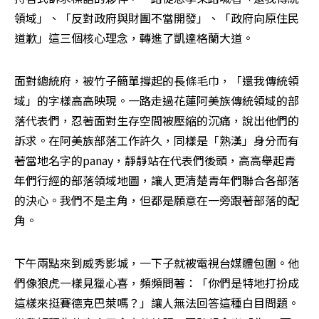
領域」、「反對政府與財團不當開發」、「政府向原住民
道歉」這三個核心理念，轉進了凱達格蘭大道。
面對總統府，被竹子簡單撐起的長條毛巾，「還我傳統領
域」的字樣高高映現。一路走過花蓮阿美族傳統領域的部
落代表們，忍著面對生存空間被壓縮的沉痛，說出他們的
訴求。在阿美族部落工作許久，同樣是「熟漢」身分而有
著當地名字的panay，靜靜站在代表們後頭，高高舉起青
年們行經的部落領域地圖，讓人更清楚青年們聯合各部落
的決心。我們不是主角，但都是願意在一旁跟著部落的配
角。
下午兩點來到威秀影城，一下子就被電視台媒體包圍。他
們像狼虎一樣見獵心喜，頻頻問著：「你們是特地打扮成
這樣來挺賽德克巴萊嗎？」讓人無法回答這種白目問題。