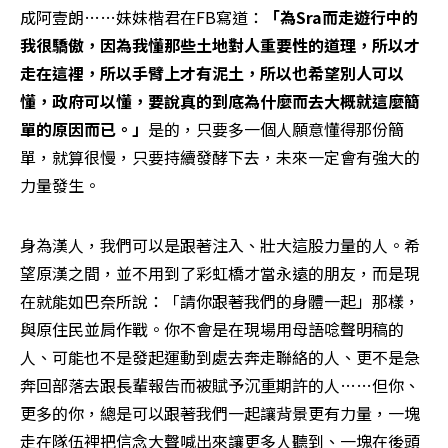
成阿壹朗……妹妹楷君在FB寫道：
「為Sra而走遊行中的
我很驕傲，因為我懂那些土地對人重要性的道理，所以才
走在這裡，所以手臂上才有泥土，所以也希望別人可以
懂，政府可以懂，要說真的到底為什麼而去大概就這麼簡
單的原因而已。」
是的，只要多一個人願意懂得那份簡
單，就算很慢，只要持續發酵下去，未來一定會有強大的
力量發生。
身為漢人，我們可以是跟著注入、壯大這股力量的人。希
望原漢之間，並不用到了彩虹橋才當永遠的朋友，而是現
在就能如巴奈所說：「請你跟著我們的身體一起」那樣，
與原住民並肩作戰。你不會是在現場用母語唸聲明稿的
人、可能也不是發起運動到處去奔走聯絡的人、更不是急
奔回部落去跟長輩報告而被賦予沉重期許的人……但你、
更多的你，總是可以跟著我們一起讓背景更有力量，一塊
走在隊伍裡把信念大聲喊出來讓更多人聽到、一塊在後頭