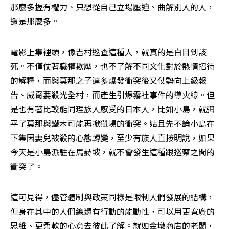
那麼多握有權力、只想從自己立場壓迫、曲解別人的人，
還是那麼多。
電影上集裡頭，像吉村巡查這種人，就真的是白目到該
死。不僅仗著職權欺壓，也不了解不同文化對於熱情招待
的解釋，而與莫那之子達多爆發衝突後又仗勢向上級報
告、威脅要殺光全村，而產生引爆霧社事件的導火線。但
是也有著比較能同理族人感受的日本人，比如小島，就弭
平了莫那與鐵木可能再掀獵場的衝突。姑且先不論小島在
下集因妻兒被殺的心態轉變，至少有族人直接明說，如果
今天是小島派駐在馬赫坡，就不會發生這種跟巡察之間的
衝突了。
這可見得，儘管體制與政策同樣是限制人們發展的結構，
但身在其中的人們總還有行動的能動性，可以用更寬廣的
思維、更柔軟的心意去彼此了解。就如金墩商店的老闆，