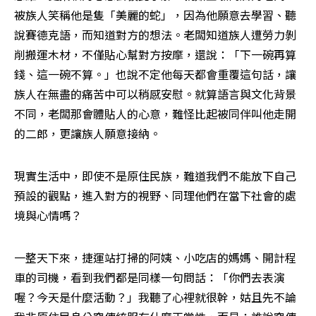
被族人笑稱他是隻「美麗的蛇」，因為他願意去學習、聽
說賽德克語，而知道對方的想法。老闆知道族人遭勞力剝
削搬運木材，不僅貼心幫對方按摩，還說：「下一碗再算
錢、這一碗不算。」也說不定他每天都會重覆這句話，讓
族人在無盡的痛苦中可以稍感安慰。就算語言與文化背景
不同，老闆那會體貼人的心意，難怪比起被同伴叫他走開
的二郎，更讓族人願意接納。
現實生活中，即使不是原住民族，難道我們不能放下自己
預設的觀點，進入對方的視野、同理他們在當下社會的處
境與心情嗎？
一整天下來，捷運站打掃的阿姨、小吃店的媽媽、開計程
車的司機，看到我們都是同樣一句問話：「你們去表演
喔？今天是什麼活動？」我聽了心裡就很幹，姑且先不論