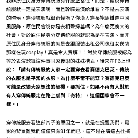
我非原住民身分穿傳統服有什麼正當性，而是：誰說穿傳
統服就一定是表演啊，而且幹嘛是演給誰看？不是去表演
的時候，穿傳統服就很奇怪嗎？你漢人穿長袍馬褂穿中國
風服飾，原住民會說你是去相聲掃墓嗎？為什麼更廣大的
社會，對於原住民身分穿傳統服的就認為是在表演、而非
原住民身分穿傳統服的就是去跟服裝出租公司像租女僕裝
那樣在玩cosplay！真是令人費解！！對於穿傳統服被認為
等於表演歌舞這件事同感傻眼的妹妹楷君，後來在FB上也
說：
「請有傳統服的大家一定要穿去看賽德克巴萊。傳統
的衣服也是平常的衣服，為什麼平常不能穿？賽德克巴萊
可能是改變大家想法的契機，要抓住。如果不再有人對於
有人穿傳統服走在路上感到『奇特』，這個國家會不一
樣。」
穿傳統服去看這部片子的原因之一，就是在提醒我們，電
影的背景離我們僅僅只有81年而已，這不是在講遠古杜撰