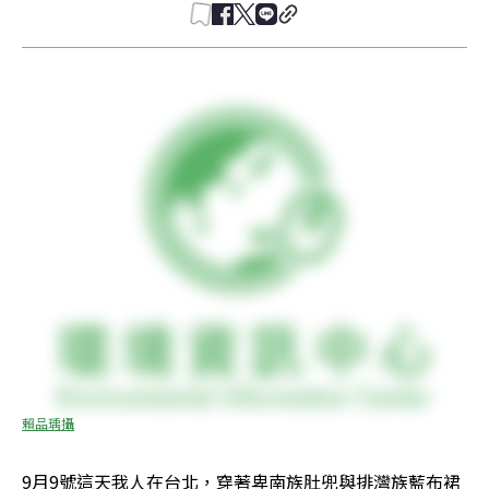
賴品瑀攝
9月9號這天我人在台北，穿著卑南族肚兜與排灣族藍布裙