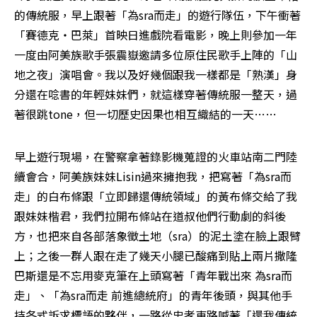
的傳統服，早上跟著「為sra而走」的遊行隊伍，下午衝著
「賽德克‧巴萊」首映日進戲院看電影，晚上則參加一年
一度由阿美族歌手張震嶽邀請多位原住民歌手上陣的「山
地之夜」演唱會。我以及好幾個跟我一樣都是「熟漢」身
分還在唸書的年輕妹妹們，就這樣穿著傳統服一整天，過
著很跳tone，但一切歷史因果也相互織結的一天……
早上遊行現場，在警察拿著錄影機蒐證的火車站南二門陸
續會合，阿美族妹妹Lisin過來擁抱我，把寫著「為sra而
走」的白布條跟「立即歸還傳統領域」的黃布條交給了我
跟妹妹楷君，我們拉開布條站在道叔他們行動劇的斜後
方，也把來自各部落象徵土地（sra）的泥土塗在臉上跟臂
上；之後一群人跟在走了幾天小腿已酸痛到貼上兩片撒隆
巴斯還是不忘用麥克筆在上頭寫著「青年戰出來 為sra而
走」、「為sra而走 前進總統府」的青年後頭，與其他手
持各式訴求標語的夥伴，一路從忠孝東路喊著「還我傳統