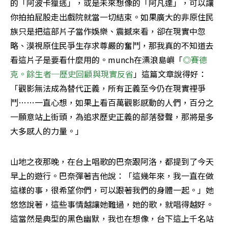
的「阿波卡獵逃」，或是未來想像的「阿凡達」，可以讓
你拍拍屁股走出戲院就當一切結束。如果廣大的非原住民
族只是把這部片子當作娛樂、震撼來看，卻在現實中忽
略、漠視原住民爭生存求尊嚴的奮鬥，那我真的不知道去
看這片子是要看什麼用的。munch在漂浪島嶼「
◎賽德
克。餘生者─歷史回顧與現實反省
」這篇文章說得好：
「觀影無法成為替代正義，所有正義至今仍在現實裡爭
鬥……一直心想，如果上看百萬觀影感動的人們，百分之
一願意站上街頭，為追求歷史正義的部落發聲，那將是多
大多感人的力量。」
山地之夜那晚，在台上唱歌的巴奈跟阿洛，都提到了今天
早上的遊行。巴奈彈著吉他說：「這幾年來，我一直在做
這樣的事，很希望你們，可以跟著我們的身體一起。」她
悠悠說著，這些事情越讓她難過，她的歌，就唱得越好。
這當然是典型的黑色幽默，我也在想像，台下這上千名站