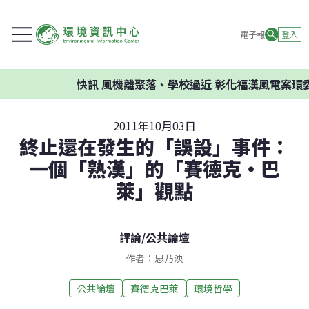
電子報
登入
快訊
風機離聚落、學校過近 彰化福漢風電案環委建
2011年10月03日
終止還在發生的「誤設」事件：
一個「熟漢」的「賽德克‧巴
萊」觀點
評論
/
公共論壇
作者：思乃泱
公共論壇
賽德克巴萊
環境哲學