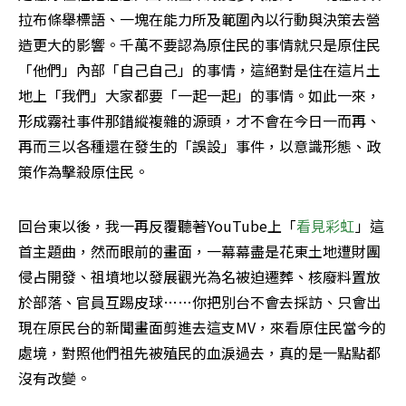
拉布條舉標語、一塊在能力所及範圍內以行動與決策去營
造更大的影響。千萬不要認為原住民的事情就只是原住民
「他們」內部「自己自己」的事情，這絕對是住在這片土
地上「我們」大家都要「一起一起」的事情。如此一來，
形成霧社事件那錯縱複雜的源頭，才不會在今日一而再、
再而三以各種還在發生的「誤設」事件，以意識形態、政
策作為擊殺原住民。
回台東以後，我一再反覆聽著YouTube上「
看見彩虹
」這
首主題曲，然而眼前的畫面，一幕幕盡是花東土地遭財團
侵占開發、祖墳地以發展觀光為名被迫遷葬、核廢料置放
於部落、官員互踢皮球……你把別台不會去採訪、只會出
現在原民台的新聞畫面剪進去這支MV，來看原住民當今的
處境，對照他們祖先被殖民的血淚過去，真的是一點點都
沒有改變。