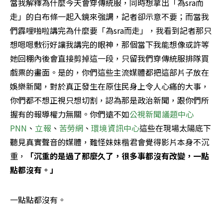
當我解釋為什麼今天會穿傳統服，同時想拿出「為sra而
走」的白布條一起入鏡來強調，記者卻示意不要；而當我
們霹哩啪啦講完為什麼要「為sra而走」，我看到記者那只
想嗯嗯敷衍好讓我講完的眼神，那個當下我能想像或許等
她回棚內後會直接剪掉這一段，只留我們穿傳統服排隊買
戲票的畫面。是的，你們這些主流媒體都把這部片子放在
娛樂新聞，對於真正發生在原住民身上令人心痛的大事，
你們都不想正視只想切割，認為那是政治新聞，跟你們所
握有的報導權力無關。你們遠不如
公視新聞議題中心
PNN
、
立報
、
苦勞網
、
環境資訊中心
這些在現場太陽底下
聽見真實聲音的媒體，難怪妹妹楷君會覺得影片本身不沉
重，
「沉重的是過了那麼久了，很多事都沒有改變，一點
點都沒有。」
一點點都沒有。