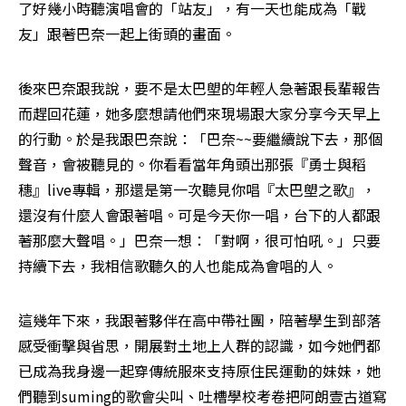
了好幾小時聽演唱會的「站友」，有一天也能成為「戰
友」跟著巴奈一起上街頭的畫面。
後來巴奈跟我說，要不是太巴塱的年輕人急著跟長輩報告
而趕回花蓮，她多麼想請他們來現場跟大家分享今天早上
的行動。於是我跟巴奈說：「巴奈~~要繼續說下去，那個
聲音，會被聽見的。你看看當年角頭出那張『勇士與稻
穗』live專輯，那還是第一次聽見你唱『太巴塱之歌』，
還沒有什麼人會跟著唱。可是今天你一唱，台下的人都跟
著那麼大聲唱。」巴奈一想：「對啊，很可怕吼。」只要
持續下去，我相信歌聽久的人也能成為會唱的人。
這幾年下來，我跟著夥伴在高中帶社團，陪著學生到部落
感受衝擊與省思，開展對土地上人群的認識，如今她們都
已成為我身邊一起穿傳統服來支持原住民運動的妹妹，她
們聽到suming的歌會尖叫、吐槽學校考卷把阿朗壹古道寫