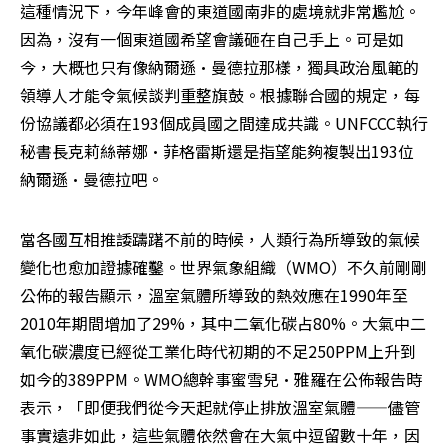
這種情況下，今年峰會的東道國南非的處境就非常尷尬。
因為，沒有一個東道國希望會議砸在自己手上。可是如
今，大概也只有像納爾遜•曼德拉那樣，獨具政治風範的
領導人才能令氣候談判重整旗鼓。根據聯合國的規定，每
份協議都必須在193個成員國之間達成共識。UNFCCC執行
秘書長克莉絲蒂娜•菲格雷斯還是指望能夠複製出193位
納爾遜•曼德拉吧。
當各國互相推諉躊躇不前的時候，人類行為所導致的氣候
變化也愈加證據確鑿。世界氣象組織（WMO）不久前剛剛
公佈的報告顯示，溫室氣體所導致的熱效應在1990年至
2010年期間增加了29%，其中二氧化碳占80%。大氣中二
氧化碳濃度已經從工業化時代初期的不足250PPM上升到
如今的389PPM。WMO總幹事蜜雪兒•雅羅在公佈報告時
表示，「即便我們從今天起就停止排放溫室氣體——儘管
事實遠非如此，這些氣體依然會在大氣中逗留數十年，因