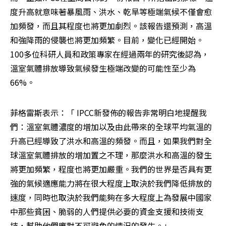
度升高就意味著暴風雨、洪水、乾旱等極端氣候不僅會愈
加頻發，而且其程度也將更加劇烈。該報告還預測，高溫
和強降雨的侵襲也將更加頻繁。目前，變化已經開始。
100多位科研人員和政策專家在經過兩年的研究後認為，
溫室氣體排放導致氣候發生極端改變的可能性至少為
66%。
菲格雷斯表示：「 IPCC新發佈的報告非常明白地提醒我
們：溫室氣體濃度的增加以及由此帶來的全球平均氣溫的
升高已經導致了洪水和高溫的頻發。而且，如果我們對全
球溫室氣體排放的增加置之不理，那麼洪水和高溫的發生
將更加頻繁，程度也將更加嚴重。我們的世界是否具有更
強的氣候適應能力將在很大程度上取決於我們降低排放的
速度，同時也取決於我們能夠在多大程度上為發展中國家
中那些貧困、脆弱的人們提供必要的資金支援和技術支
持，幫助他們應對不可避免的情況的發生。」