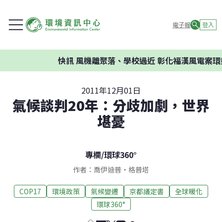
電子報
登入
快訊
風機離聚落、學校過近 彰化福漢風電案環委建
2011年12月01日
氣候談判20年：分歧加劇，世界
堪憂
專欄
/
環球360°
作者：喬伊迪普‧格普塔
COP17
環境政策
氣候變遷
京都議定書
全球暖化
環球360°