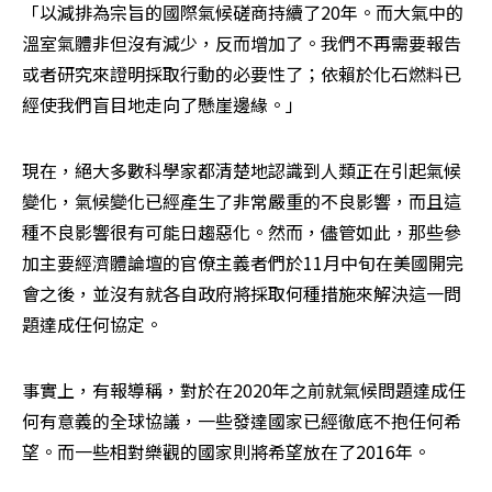
「以減排為宗旨的國際氣候磋商持續了20年。而大氣中的
溫室氣體非但沒有減少，反而增加了。我們不再需要報告
或者研究來證明採取行動的必要性了；依賴於化石燃料已
經使我們盲目地走向了懸崖邊緣。」
現在，絕大多數科學家都清楚地認識到人類正在引起氣候
變化，氣候變化已經產生了非常嚴重的不良影響，而且這
種不良影響很有可能日趨惡化。然而，儘管如此，那些參
加主要經濟體論壇的官僚主義者們於11月中旬在美國開完
會之後，並沒有就各自政府將採取何種措施來解決這一問
題達成任何協定。
事實上，有報導稱，對於在2020年之前就氣候問題達成任
何有意義的全球協議，一些發達國家已經徹底不抱任何希
望。而一些相對樂觀的國家則將希望放在了2016年。