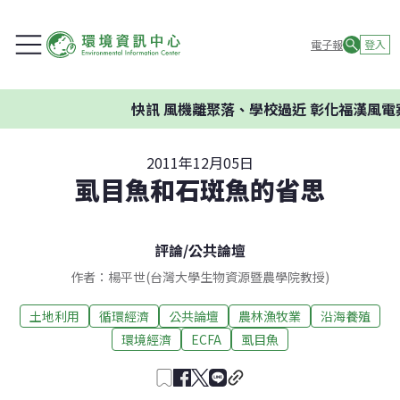
電子報
登入
快訊
風機離聚落、學校過近 彰化福漢風電案
2011年12月05日
虱目魚和石斑魚的省思
評論
/
公共論壇
作者：楊平世(台灣大學生物資源暨農學院教授)
土地利用
循環經濟
公共論壇
農林漁牧業
沿海養殖
環境經濟
ECFA
虱目魚