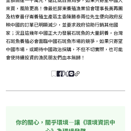
金額高達一千萬元，遠比虱目魚為多，如果只寄望中國人
來買，風險更高！像最近屏東養殖漁業協會理事長黃再團
及枋寮番仔崙養殖生產區主委陳勝泰兩位先生便向政府反
映中國的訂單已明顯滅少，並要求政府協助行銷其他國
家；況且這幾年中國正大力發展石斑魚的大量飼養，台灣
石斑魚養殖必會面臨中國石斑魚市場的競爭，如果只寄望
中國市場，或期待中國政治採購，不但不切實際，也可能
會使持續投資的漁民朋友們血本無歸！
你的關心，關乎環境—讓《環境資訊中
心》為環境發聲