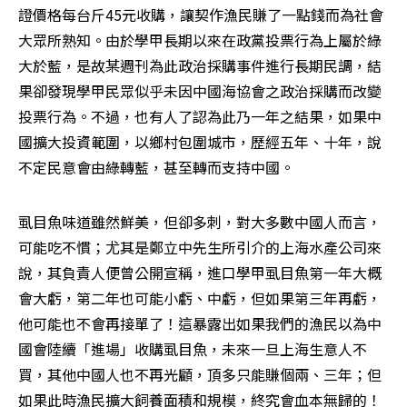
證價格每台斤45元收購，讓契作漁民賺了一點錢而為社會
大眾所熟知。由於學甲長期以來在政黨投票行為上屬於綠
大於藍，是故某週刊為此政治採購事件進行長期民調，結
果卻發現學甲民眾似乎未因中國海協會之政治採購而改變
投票行為。不過，也有人了認為此乃一年之結果，如果中
國擴大投資範圍，以鄉村包圍城市，歷經五年、十年，說
不定民意會由綠轉藍，甚至轉而支持中國。
虱目魚味道雖然鮮美，但卻多刺，對大多數中國人而言，
可能吃不慣；尤其是鄭立中先生所引介的上海水產公司來
說，其負責人便曾公開宣稱，進口學甲虱目魚第一年大概
會大虧，第二年也可能小虧、中虧，但如果第三年再虧，
他可能也不會再接單了！這暴露出如果我們的漁民以為中
國會陸續「進場」收購虱目魚，未來一旦上海生意人不
買，其他中國人也不再光顧，頂多只能賺個兩、三年；但
如果此時漁民擴大飼養面積和規模，終究會血本無歸的！