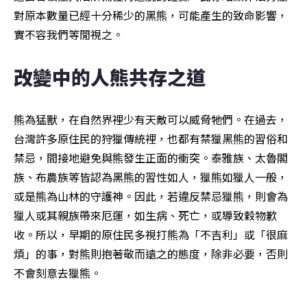
對原本數量已經十分稀少的黑熊，可能產生的致命影響，
實不容我們等閒視之。
改變中的人熊共存之道
熊為猛獸，在自然界裡少有天敵可以威脅牠們。在過去，
台灣許多原住民的狩獵傳統裡，也都有禁獵黑熊的習俗和
禁忌，間接地避免與熊發生正面的衝突。泰雅族、太魯閣
族、布農族等皆認為黑熊的習性如人，獵熊如獵人一般，
或是熊為山林的守護神。因此，若違反禁忌獵熊，則會為
獵人或其親族帶來厄運，如生病、死亡，或導致穀物歉
收。所以，早期的原住民多視打熊為「不吉利」或「很麻
煩」的事，對熊則抱著敬而遠之的態度，除非必要，否則
不會刻意去獵熊。