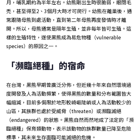
月，哺乳期約為半年左右。幼熊剛出生時很脆弱，眼閉毛
禿，甚至得至2、3個月大時才可爬行。幼熊在離巢後，通
常跟隨母熊到處活動，直到第二年母熊再度發情時才離
開。所以，母熊通常是隔年生殖，並非每年皆可生殖。這
樣的生殖特性，遂使黑熊成為易危物種（vulnerable 
species）的原因之一。
「瀕臨絕種」的宿命
在台灣，黑熊早期曾廣泛分佈，但近幾十年來自然環境過
度開發及人為活動頻繁，使得黑熊的數量和分布範圍皆大
幅縮減，目前多侷限於地形較崎嶇陡峭或人為活動較少的
山區，其族群也處於受威脅（threaten）或瀕臨滅絕
（endangered）的狀態。黑熊自然而然地成了法定的「瀕
臨絕種」保育類動物，表示該動物的族群數量已降至危險
標準，其未來生存面臨可能滅絕的危機。