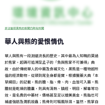
非法獵殺黑熊的新聞仍時有所聞
華人與熊的愛恨情仇
華人與熊有一段淵遠流長的歷史，其中最為人知曉的莫過
於熊掌，起碼可追溯至孟子的「魚與熊掌不可兼得」典
故。由於傳統華人的中藥及食補文化，黑熊是一種物超所
值的經濟動物，從頭到尾全身都是寶。根據醫藥大典「本
草綱目」的記載，熊的膽、脂、骨、肉、血皆可入藥。熊
膽就是乾燥的膽囊，則具有清熱、鎮經、明目、解毒等功
效，是名貴的中藥材，價格甚至足以媲美黃金。熊脂也可
補虛強筋及潤肌殺蟲；熊骨則可驅風除濕。當然，熊掌自