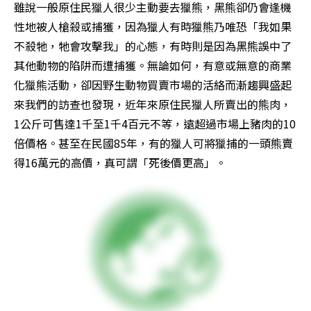
雖說一般原住民獵人很少主動要去獵熊，黑熊卻仍會逢機
性地被人槍殺或捕獲，因為獵人有時獵熊乃唯恐「我如果
不殺牠，牠會攻擊我」的心態，有時則是因為黑熊誤中了
其他動物的陷阱而遭捕獲。無論如何，有意或無意的商業
化獵熊活動，卻因野生動物買賣市場的活絡而漸趨興盛起
來我們的訪查也發現，近年來原住民獵人所賣出的熊肉，
1公斤可售達1千至1千4百元不等，遠超過市場上豬肉的10
倍價格。甚至在民國85年，有的獵人可將獵捕的一頭熊賣
得16萬元的高價，真可謂「死後價更高」。